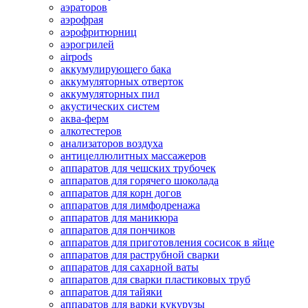
аэраторов
аэрофрая
аэрофритюрниц
аэрогрилей
airpods
аккумулирующего бака
аккумуляторных отверток
аккумуляторных пил
акустических систем
аква-ферм
алкотестеров
анализаторов воздуха
антицеллюлитных массажеров
аппаратов для чешских трубочек
аппаратов для горячего шоколада
аппаратов для корн догов
аппаратов для лимфодренажа
аппаратов для маникюра
аппаратов для пончиков
аппаратов для приготовления сосисок в яйце
аппаратов для раструбной сварки
аппаратов для сахарной ваты
аппаратов для сварки пластиковых труб
аппаратов для тайяки
аппаратов для варки кукурузы