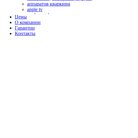
аппаратов кваркини
apple tv
apple watch
Цены
аромадиффузоров
О компании
аромастанций
Гарантии
ароматизаторов воздуха
Контакты
аудиоплееров
аудиопроцессоров
аудиосистем
аудиоусилителей
авто акустики, автомобильной акустики
авто мониторов
автохолодильников
автокондиционера
автоматики для генераторов
автоматики управления
автоматики вентустановок
автомобильных телевизоров
автомоек
автотрансформаторов
багги
бактерицидной лампы
беговых дорожек
бензобуров
бензогенераторов