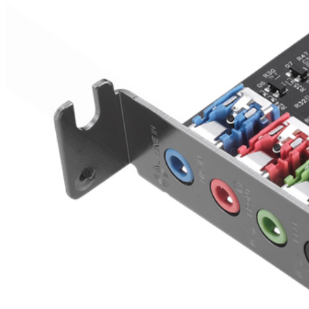
бензоножниц
бензопил
бензорезов
бензорезов
беспроводных систем мониторинга
беспроводных систем презентаций
бетоноломов
бетономешалок
безменов
биговщиков
биноклей
блендеров
блинниц
блоков автоматики насосов
блоков диспетчеризации
блоков коммутации
блоков охлаждения
блоков подключения
блоков управления
бойлеров
бормашин
брошюраторов
брудеров
будильников
буферных накопителей