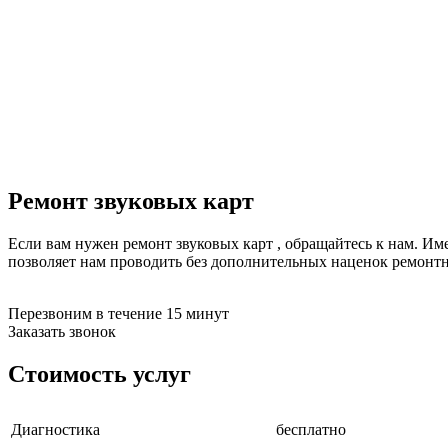
буклетмейкеров
бутербродниц
cd проигрывателей
cd ресиверов
cd транспортов
чаеварок
чайников
часов настенных
чебуречниц
чековых принтеров
чиллеров
Ремонт звуковых карт
дальномеров
дарсонвалей
Если вам нужен ремонт звуковых карт , обращайтесь к нам. Им
датчиков качества воды
позволяет нам проводить без дополнительных наценок ремонт
датчиков качества воздуха
датчиков протечки
датчиков температуры
Перезвоним в течение 15 минут
дегидраторов
Заказать звонок
дельташлифмашин
депиляторов
Стоимость услуг
депозитных машин
держателей с беспроводной зарядкой автомобильны
дестратификаторов
Диагностика
бесплатно
детекторов проводки