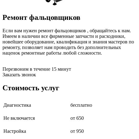
бензоножниц
бензопил
бензорезов
Ремонт фальцовщиков
бензорезов
беспроводных систем мониторинга
Если вам нужен ремонт фальцовщиков , обращайтесь к нам.
беспроводных систем презентаций
Имеем в наличии все фирменные запчасти и расходники,
бетоноломов
новейшее оборудование, квалификация и знания мастеров по
бетономешалок
ремонту, позволяет нам проводить без дополнительных
безменов
наценок ремонтные работы любой сложности.
биговщиков
биноклей
блендеров
Перезвоним в течение 15 минут
блинниц
Заказать звонок
блоков автоматики насосов
блоков диспетчеризации
Стоимость услуг
блоков коммутации
блоков охлаждения
блоков подключения
блоков управления
Диагностика
бесплатно
бойлеров
бормашин
Не включается
от 650
брошюраторов
брудеров
Настройка
от 950
будильников
буферных накопителей