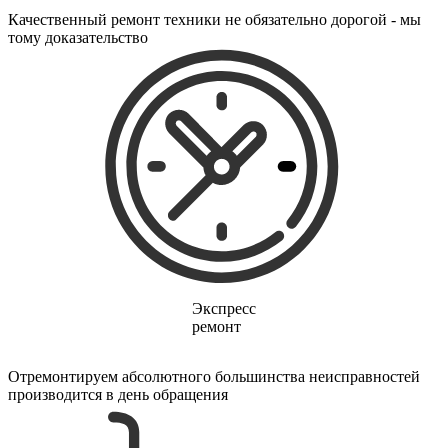
электрических щеток
Качественный ремонт техники не обязательно дорогой - мы
электрических зубных щеток
тому доказательство
электрических газонокосилок
электрического канального нагревателя
электрических опрыскивателей
электрических стеклоочистителей
электрических тестеров
электрических водных насосов
электробритв
электрогенераторов
электрогитар
электрокаминов
электрокастрюлей
электрокоптильни
электроматрасов
электронапильников
электронных книг
Экспресс
электронных беруш
ремонт
электронных испарителей
электронных переводчиков
электроножниц
Отремонтируем абсолютного большинства неисправностей
электроножовок
производится в день обращения
электроодеял
электропил
электроприводов для рулонной шторы