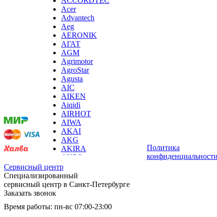
ACCORDTEC
хьюмидоров
Acer
ибп
Advantech
игровых приставок
Aeg
игрушек
AERONIK
игрушек на радиоуправлении
АГАТ
imac
AGM
имитаторов верховой езды
Agrimotor
инерционных массажеров
AgroStar
инфузионных насосов
Agusta
ингаляторов
Мы
AIC
инкубаторов
принимаем
AIKEN
инспекционных камер, видеоскопов
оплату:
Aiqidi
инструментов для опресовки труб
AIRHOT
интегральных усилителей
AIWA
интеллектуальных блокнотов
AKAI
интерактивных досок
AKG
интерактивных панелей, цифровых постеров
Политика
AKIRA
интерактивных дисплеев
конфиденциальност
AKPO
интерактивных комплексов
Aksa
Сервисный центр
интерфейсных модулей
AL-KO
Специализированный
инверторов
ALCATEL
сервисный центр в Санкт-Петербурге
ионизаторов
Alienware
Заказать звонок
ip телефонов
ALLDOCUBE
Время работы: пн-вс 07:00-23:00
ipad
ALLFA
iphone