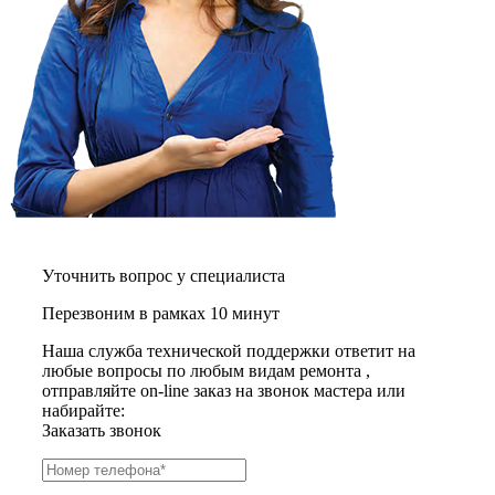
газовых плит
газовой поверхности
геймпадов
генераторов
генераторов азота
генераторов дыма
генераторов льда
генераторов
гидравлических блоков питания
гидроаккумуляторов
гидроциклов
гидромассажеров
гидромодулей
гидроциклов
Уточнить вопрос у специалиста
гигрометров
гильотинных ножей
Перезвоним в рамках 10 минут
гироскутеров
гладильных систем
Наша служба технической поддержки ответит на
глинтвейн-мейкеров
любые вопросы по любым видам ремонта ,
глубинных вибраторов
отправляйте on-line заказ на звонок мастера или
гомогенизаторов
набирайте:
gps часов
Заказать звонок
gps навигаторов
gps трекеров
градирней