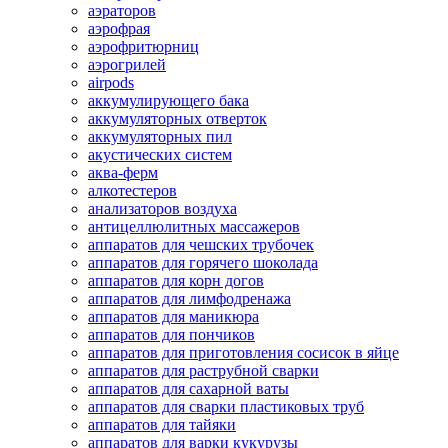
аэраторов
аэрофрая
аэрофритюрниц
аэрогрилей
airpods
аккумулирующего бака
аккумуляторных отверток
аккумуляторных пил
акустических систем
аква-ферм
алкотестеров
анализаторов воздуха
антицеллюлитных массажеров
аппаратов для чешских трубочек
аппаратов для горячего шоколада
аппаратов для корн догов
аппаратов для лимфодренажа
аппаратов для маникюра
аппаратов для пончиков
аппаратов для приготовления сосисок в яйце
аппаратов для раструбной сварки
аппаратов для сахарной ваты
аппаратов для сварки пластиковых труб
аппаратов для тайяки
аппаратов для варки кукурузы