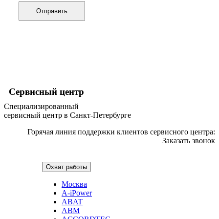
графических планшетов
Отправить
граниторов
граверов
гребных тренажеров
грелок
грелок для ног
грелок для спины и шеи
греющих кабелей
грилей
грилей для кур
Сервисный центр
грилей для шаурмы
громкоговорителей
Специализированный
гвоздезабивных пистолетов
сервисный центр в Санкт-Петербурге
hd камер
hd-медиаплееров
Горячая линия поддержки клиентов сервисного центра:
hi-fi
Заказать звонок
хлебопечек
хлеборезок
холодильников
Охват работы
холодильников для молока
холодильных шкафов
Москва
homepod
A-iPower
хот-дог мейкеров
ABAT
хотдогниц
ABM
хромбуков