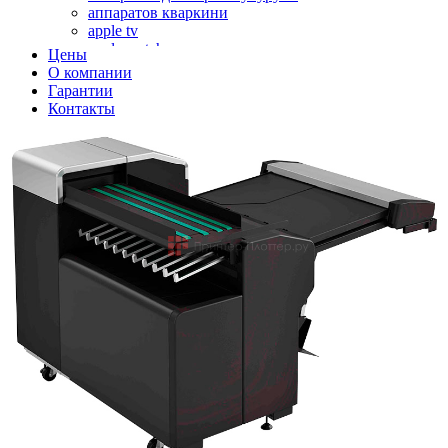
аппаратов кваркини
apple tv
apple watch
Цены
аромадиффузоров
О компании
аромастанций
Гарантии
ароматизаторов воздуха
Контакты
аудиоплееров
аудиопроцессоров
аудиосистем
аудиоусилителей
авто акустики, автомобильной акустики
авто мониторов
автохолодильников
автокондиционера
автоматики для генераторов
автоматики управления
автоматики вентустановок
автомобильных телевизоров
автомоек
автотрансформаторов
багги
бактерицидной лампы
беговых дорожек
бензобуров
бензогенераторов