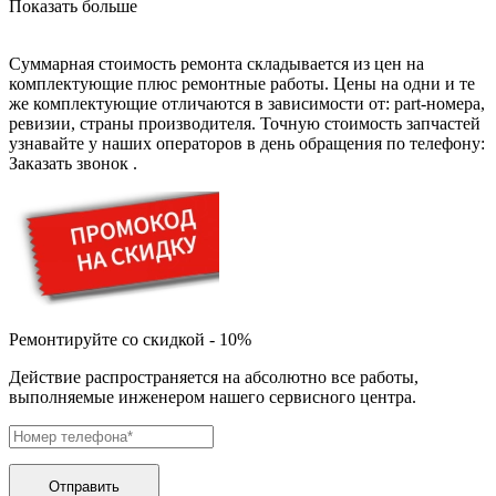
Показать больше
буклетмейкеров
бутербродниц
cd проигрывателей
Суммарная стоимость ремонта складывается из цен на
cd ресиверов
комплектующие плюс ремонтные работы. Цены на одни и те
cd транспортов
же комплектующие отличаются в зависимости от: part-номера,
чаеварок
ревизии, страны производителя. Точную стоимость запчастей
чайников
узнавайте у наших операторов в день обращения по телефону:
часов настенных
Заказать звонок
.
чебуречниц
чековых принтеров
чиллеров
дальномеров
дарсонвалей
датчиков качества воды
датчиков качества воздуха
датчиков протечки
датчиков температуры
Ремонтируйте со скидкой - 10%
дегидраторов
дельташлифмашин
Действие распространяется на абсолютно все работы,
депиляторов
выполняемые инженером нашего сервисного центра.
депозитных машин
держателей с беспроводной зарядкой автомобильны
дестратификаторов
детекторов проводки
Отправить