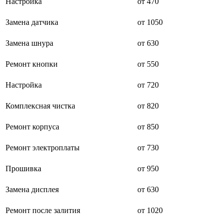
Настройка
от 470
буклетмейкеров
бутербродниц
Замена датчика
от 1050
cd проигрывателей
cd ресиверов
Замена шнура
от 630
cd транспортов
чаеварок
чайников
Ремонт кнопки
от 550
часов настенных
чебуречниц
Настройка
от 720
чековых принтеров
чиллеров
Комплексная чистка
от 820
дальномеров
дарсонвалей
датчиков качества воды
Ремонт корпуса
от 850
датчиков качества воздуха
датчиков протечки
Ремонт электроплаты
от 730
датчиков температуры
дегидраторов
Прошивка
от 950
дельташлифмашин
депиляторов
депозитных машин
Замена дисплея
от 630
держателей с беспроводной зарядкой автомобильны
дестратификаторов
Ремонт после залития
от 1020
детекторов проводки