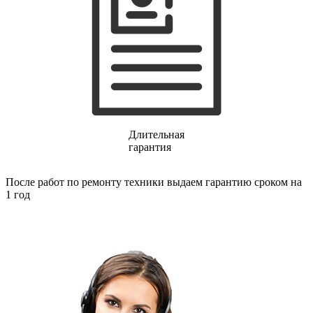
газовых плит
газовой поверхности
геймпадов
генераторов
генераторов азота
генераторов дыма
генераторов льда
генераторов
гидравлических блоков питания
гидроаккумуляторов
гидроциклов
Длительная
гидромассажеров
гарантия
гидромодулей
гидроциклов
После работ по ремонту техники выдаем гарантию сроком на
гигрометров
1 год
гильотинных ножей
гироскутеров
гладильных систем
глинтвейн-мейкеров
глубинных вибраторов
гомогенизаторов
gps часов
gps навигаторов
gps трекеров
градирней