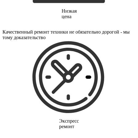
электропростыней
электрорезов
Низкая
электрорубаноков
цена
электросамокатов
электрощеток
электрощитов
Качественный ремонт техники не обязательно дорогой - мы
электрошвабер
тому доказательство
электросковороды
электротельферов
электротермосов
электровелосипедов
электровеников
эллиптических тренажеров
эндоскопов
эпиляторов
факса
фальцовщиков
фанкойлов
фаршемешалок
фекальных насосов
фенов
фенов настенных
Экспресс
фен-щеток
ремонт
ферментаторов
финишер-брошюровщиков