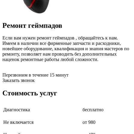
бензоножниц
бензопил
бензорезов
бензорезов
Ремонт геймпадов
беспроводных систем мониторинга
беспроводных систем презентаций
бетоноломов
Если вам нужен ремонт геймпадов , обращайтесь к нам.
бетономешалок
Имеем в наличии все фирменные запчасти и расходники,
безменов
новейшее оборудование, квалификация и знания мастеров по
биговщиков
ремонту, позволяет нам проводить без дополнительных
биноклей
наценок ремонтные работы любой сложности.
блендеров
блинниц
блоков автоматики насосов
Перезвоним в течение 15 минут
блоков диспетчеризации
Заказать звонок
блоков коммутации
блоков охлаждения
Стоимость услуг
блоков подключения
блоков управления
бойлеров
Диагностика
бесплатно
бормашин
брошюраторов
Не включается
от 980
брудеров
будильников
буферных накопителей