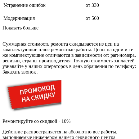
дезинфекторов банкнот
Устранение ошибок
от 330
диктофон
дисковых пил
дисководов
Модернизация
от 560
диспенсеров
Показать больше
диспенсеров для розлива напитков
диспенсеров тарелок подогреваемый
дисплеев
Суммарная стоимость ремонта складывается из цен на
дистилляторов воды
комплектующие плюс ремонтные работы. Цены на одни и те
дизельных горелок
же комплектующие отличаются в зависимости от: part-номера,
дизельных генераторов
ревизии, страны производителя. Точную стоимость запчастей
dj станций
узнавайте у наших операторов в день обращения по телефону:
dji goggles
Заказать звонок
.
док-станций
документ-камер
домашних кинотеатров
домофонов
дорожек для ходьбы
драйкулеров
драм машин
дрелей
дрелей для алмазного бурения
Ремонтируйте со скидкой - 10%
дрелей-миксеров
дрелей-шуруповертов
Действие распространяется на абсолютно все работы,
дрелей ударных
выполняемые инженером нашего сервисного центра.