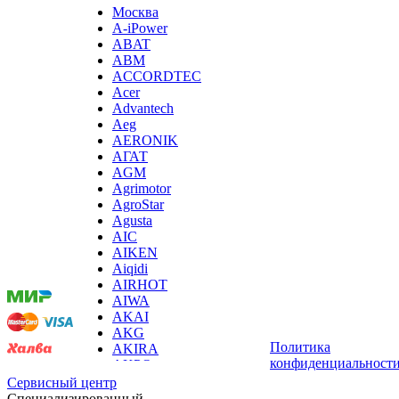
Москва
ирригаторов
A-iPower
измельчителей бытовых
ABAT
измельчителей льда, льдодробителей
ABM
измельчителей отходов пищи
ACCORDTEC
измельчителей садового мусора
Acer
измерителей влажности древесины
Advantech
измерительных клещей
Aeg
извещателей охранных
AERONIK
извещателей пожарных
АГАТ
йогуртниц
AGM
кабин для курения
Agrimotor
каландра
AgroStar
камер видеонаблюдения, камер заднего вида
Agusta
камнерезных станков
Мы
AIC
канализационных установок
принимаем
AIKEN
канатной машины
оплату:
Aiqidi
капучинаторов (вспенивателей для молока, пеновзб
AIRHOT
карманных проекторов
AIWA
картофелечисток
AKAI
кассовой техники
AKG
казанов индукционных
Политика
AKIRA
кегераторов
конфиденциальност
AKPO
кексниц
Aksa
Сервисный центр
кипятильников
AL-KO
Специализированный