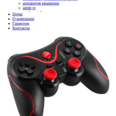
аппаратов кваркини
apple tv
apple watch
Цены
аромадиффузоров
О компании
аромастанций
Гарантии
ароматизаторов воздуха
Контакты
аудиоплееров
аудиопроцессоров
аудиосистем
аудиоусилителей
авто акустики, автомобильной акустики
авто мониторов
автохолодильников
автокондиционера
автоматики для генераторов
автоматики управления
автоматики вентустановок
автомобильных телевизоров
автомоек
автотрансформаторов
багги
бактерицидной лампы
беговых дорожек
бензобуров
бензогенераторов