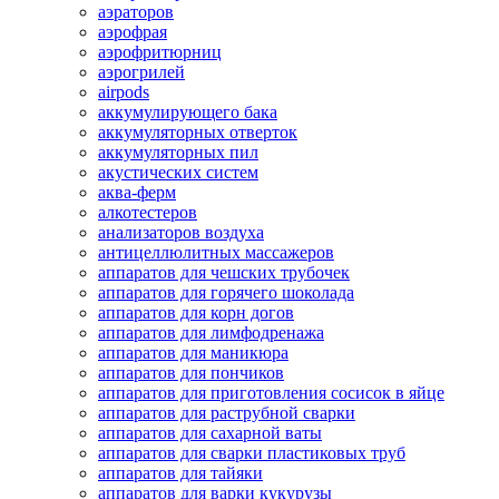
аэраторов
аэрофрая
аэрофритюрниц
аэрогрилей
airpods
аккумулирующего бака
аккумуляторных отверток
аккумуляторных пил
акустических систем
аква-ферм
алкотестеров
анализаторов воздуха
антицеллюлитных массажеров
аппаратов для чешских трубочек
аппаратов для горячего шоколада
аппаратов для корн догов
аппаратов для лимфодренажа
аппаратов для маникюра
аппаратов для пончиков
аппаратов для приготовления сосисок в яйце
аппаратов для раструбной сварки
аппаратов для сахарной ваты
аппаратов для сварки пластиковых труб
аппаратов для тайяки
аппаратов для варки кукурузы