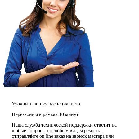
графических планшетов
граниторов
граверов
гребных тренажеров
грелок
грелок для ног
грелок для спины и шеи
греющих кабелей
грилей
грилей для кур
грилей для шаурмы
громкоговорителей
гвоздезабивных пистолетов
hd камер
hd-медиаплееров
hi-fi
хлебопечек
хлеборезок
Уточнить вопрос у специалиста
холодильников
холодильников для молока
Перезвоним в рамках 10 минут
холодильных шкафов
homepod
Наша служба технической поддержки ответит на
хот-дог мейкеров
любые вопросы по любым видам ремонта ,
хотдогниц
отправляйте on-line заказ на звонок мастера или
хромбуков