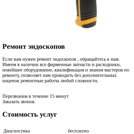
бензоножниц
бензопил
бензорезов
бензорезов
беспроводных систем мониторинга
беспроводных систем презентаций
бетоноломов
бетономешалок
Ремонт эндоскопов
безменов
биговщиков
биноклей
Если вам нужен ремонт эндоскопов , обращайтесь к нам.
блендеров
Имеем в наличии все фирменные запчасти и расходники,
блинниц
новейшее оборудование, квалификация и знания мастеров по
блоков автоматики насосов
ремонту, позволяет нам проводить без дополнительных
блоков диспетчеризации
наценок ремонтные работы любой сложности.
блоков коммутации
блоков охлаждения
блоков подключения
Перезвоним в течение 15 минут
блоков управления
Заказать звонок
бойлеров
бормашин
Стоимость услуг
брошюраторов
брудеров
будильников
Диагностика
бесплатно
буферных накопителей