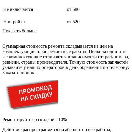
буклетмейкеров
Не включается
от 580
бутербродниц
cd проигрывателей
cd ресиверов
Настройка
от 520
cd транспортов
Показать больше
чаеварок
чайников
часов настенных
Суммарная стоимость ремонта складывается из цен на
чебуречниц
комплектующие плюс ремонтные работы. Цены на одни и те
чековых принтеров
же комплектующие отличаются в зависимости от: part-номера,
чиллеров
ревизии, страны производителя. Точную стоимость запчастей
дальномеров
узнавайте у наших операторов в день обращения по телефону:
дарсонвалей
Заказать звонок
.
датчиков качества воды
датчиков качества воздуха
датчиков протечки
датчиков температуры
дегидраторов
дельташлифмашин
депиляторов
депозитных машин
держателей с беспроводной зарядкой автомобильны
Ремонтируйте со скидкой - 10%
дестратификаторов
детекторов проводки
Действие распространяется на абсолютно все работы,