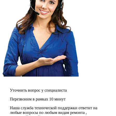
газовых плит
газовой поверхности
геймпадов
генераторов
генераторов азота
генераторов дыма
генераторов льда
генераторов
гидравлических блоков питания
гидроаккумуляторов
гидроциклов
гидромассажеров
гидромодулей
гидроциклов
гигрометров
гильотинных ножей
гироскутеров
гладильных систем
глинтвейн-мейкеров
Уточнить вопрос у специалиста
глубинных вибраторов
гомогенизаторов
Перезвоним в рамках 10 минут
gps часов
gps навигаторов
Наша служба технической поддержки ответит на
gps трекеров
любые вопросы по любым видам ремонта ,
градирней