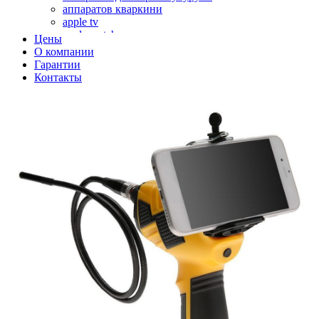
аппаратов кваркини
apple tv
apple watch
Цены
аромадиффузоров
О компании
аромастанций
Гарантии
ароматизаторов воздуха
Контакты
аудиоплееров
аудиопроцессоров
аудиосистем
аудиоусилителей
авто акустики, автомобильной акустики
авто мониторов
автохолодильников
автокондиционера
автоматики для генераторов
автоматики управления
автоматики вентустановок
автомобильных телевизоров
автомоек
автотрансформаторов
багги
бактерицидной лампы
беговых дорожек
бензобуров
бензогенераторов