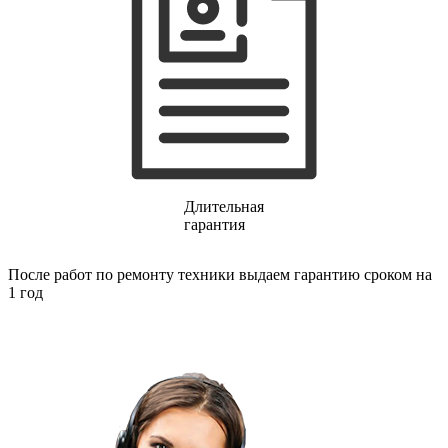
финишер-степлеров
fm тюнеров
фонарей
фондю
фонокорректоров
форматно-раскроечных центров
формовщиков
фотоаппаратов
фотоаппаратов моментальной печати
фотоэпиляторов
фотопринтеров
фотостанций
Длительная
фрезеров
гарантия
фрезерных станков
фритюрниц
После работ по ремонту техники выдаем гарантию сроком на
фризеров для мороженого
1 год
фуговальных станков
гайковертов
гастрономических машин
газонных граблей с электроприводом
газонокосилки-робота
газонокосилок
газонокосильных машин
газовых горелок
газовых колонок