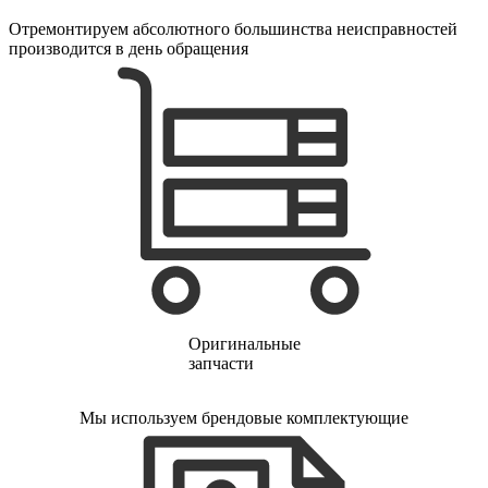
электропростыней
электрорезов
Отремонтируем абсолютного большинства неисправностей
электрорубаноков
производится в день обращения
электросамокатов
электрощеток
электрощитов
электрошвабер
электросковороды
электротельферов
электротермосов
электровелосипедов
электровеников
эллиптических тренажеров
эндоскопов
эпиляторов
факса
фальцовщиков
фанкойлов
Оригинальные
фаршемешалок
запчасти
фекальных насосов
фенов
Мы используем брендовые комплектующие
фенов настенных
фен-щеток
ферментаторов
финишер-брошюровщиков