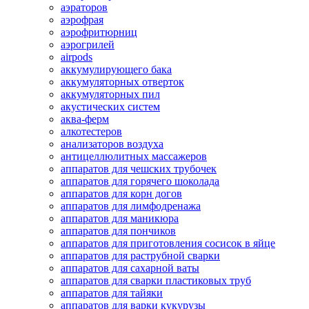
аэраторов
аэрофрая
аэрофритюрниц
аэрогрилей
airpods
аккумулирующего бака
аккумуляторных отверток
аккумуляторных пил
акустических систем
аква-ферм
алкотестеров
анализаторов воздуха
антицеллюлитных массажеров
аппаратов для чешских трубочек
аппаратов для горячего шоколада
аппаратов для корн догов
аппаратов для лимфодренажа
аппаратов для маникюра
аппаратов для пончиков
аппаратов для приготовления сосисок в яйце
аппаратов для раструбной сварки
аппаратов для сахарной ваты
аппаратов для сварки пластиковых труб
аппаратов для тайяки
аппаратов для варки кукурузы