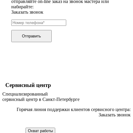
отправляйте on-line заказ на звонок мастера или
графических планшетов
набирайте:
граниторов
Заказать звонок
граверов
гребных тренажеров
грелок
грелок для ног
грелок для спины и шеи
Отправить
греющих кабелей
грилей
грилей для кур
грилей для шаурмы
громкоговорителей
гвоздезабивных пистолетов
hd камер
hd-медиаплееров
hi-fi
Сервисный центр
хлебопечек
Специализированный
хлеборезок
сервисный центр в Санкт-Петербурге
холодильников
холодильников для молока
Горячая линия поддержки клиентов сервисного центра:
холодильных шкафов
Заказать звонок
homepod
хот-дог мейкеров
хотдогниц
Охват работы
хромбуков