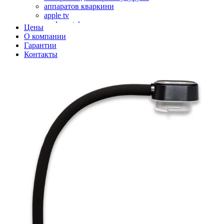
аппаратов кваркини
apple tv
apple watch
Цены
аромадиффузоров
О компании
аромастанций
Гарантии
ароматизаторов воздуха
Контакты
аудиоплееров
аудиопроцессоров
аудиосистем
аудиоусилителей
авто акустики, автомобильной акустики
авто мониторов
автохолодильников
автокондиционера
автоматики для генераторов
автоматики управления
автоматики вентустановок
автомобильных телевизоров
автомоек
автотрансформаторов
багги
бактерицидной лампы
беговых дорожек
бензобуров
бензогенераторов