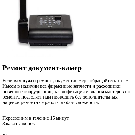
бензоножниц
бензопил
бензорезов
бензорезов
беспроводных систем мониторинга
беспроводных систем презентаций
бетоноломов
бетономешалок
безменов
биговщиков
биноклей
блендеров
Ремонт документ-камер
блинниц
блоков автоматики насосов
блоков диспетчеризации
Если вам нужен ремонт документ-камер , обращайтесь к нам.
блоков коммутации
Имеем в наличии все фирменные запчасти и расходники,
блоков охлаждения
новейшее оборудование, квалификация и знания мастеров по
блоков подключения
ремонту, позволяет нам проводить без дополнительных
блоков управления
наценок ремонтные работы любой сложности.
бойлеров
бормашин
Перезвоним в течение 15 минут
брошюраторов
Заказать звонок
брудеров
будильников
буферных накопителей