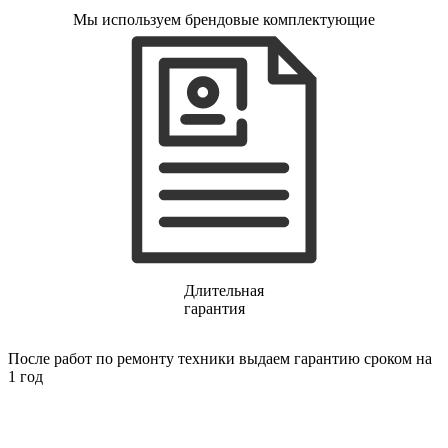
газовых плит
Мы используем брендовые комплектующие
газовой поверхности
геймпадов
генераторов
генераторов азота
генераторов дыма
генераторов льда
генераторов
гидравлических блоков питания
гидроаккумуляторов
гидроциклов
гидромассажеров
гидромодулей
гидроциклов
гигрометров
гильотинных ножей
Длительная
гироскутеров
гарантия
гладильных систем
глинтвейн-мейкеров
глубинных вибраторов
После работ по ремонту техники выдаем гарантию сроком на
гомогенизаторов
1 год
gps часов
gps навигаторов
gps трекеров
градирней