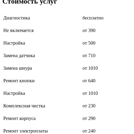
Стоимость услуг
буклетмейкеров
бутербродниц
cd проигрывателей
Диагностика
бесплатно
cd ресиверов
cd транспортов
Не включается
от 390
чаеварок
чайников
часов настенных
Настройка
от 500
чебуречниц
чековых принтеров
Замена датчика
от 710
чиллеров
дальномеров
Замена шнура
от 1010
дарсонвалей
датчиков качества воды
датчиков качества воздуха
Ремонт кнопки
от 640
датчиков протечки
датчиков температуры
Настройка
от 1010
дегидраторов
дельташлифмашин
Комплексная чистка
от 230
депиляторов
депозитных машин
держателей с беспроводной зарядкой автомобильны
Ремонт корпуса
от 290
дестратификаторов
детекторов проводки
Ремонт электроплаты
от 240