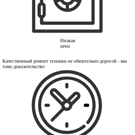
электропростыней
электрорезов
электрорубаноков
электросамокатов
электрощеток
электрощитов
электрошвабер
электросковороды
Низкая
электротельферов
цена
электротермосов
электровелосипедов
Качественный ремонт техники не обязательно дорогой - мы
электровеников
тому доказательство
эллиптических тренажеров
эндоскопов
эпиляторов
факса
фальцовщиков
фанкойлов
фаршемешалок
фекальных насосов
фенов
фенов настенных
фен-щеток
ферментаторов
финишер-брошюровщиков