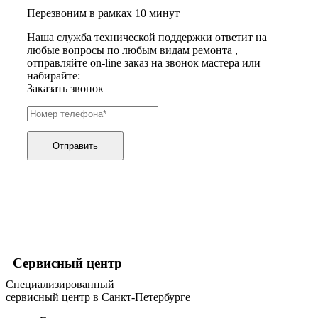
хьюмидоров
Перезвоним в рамках 10 минут
ибп
игровых приставок
Наша служба технической поддержки ответит на
игрушек
любые вопросы по любым видам ремонта ,
игрушек на радиоуправлении
отправляйте on-line заказ на звонок мастера или
imac
набирайте:
имитаторов верховой езды
Заказать звонок
инерционных массажеров
инфузионных насосов
ингаляторов
инкубаторов
Отправить
инспекционных камер, видеоскопов
инструментов для опресовки труб
интегральных усилителей
интеллектуальных блокнотов
интерактивных досок
интерактивных панелей, цифровых постеров
интерактивных дисплеев
интерактивных комплексов
интерфейсных модулей
Сервисный центр
инверторов
ионизаторов
Специализированный
ip телефонов
сервисный центр в Санкт-Петербурге
ipad
iphone