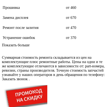
дезинфекторов банкнот
диктофон
Прошивка
от 460
дисковых пил
дисководов
диспенсеров
Замена дисплея
от 670
диспенсеров для розлива напитков
диспенсеров тарелок подогреваемый
Ремонт после залития
от 470
дисплеев
дистилляторов воды
Устранение ошибок
от 370
дизельных горелок
дизельных генераторов
Показать больше
dj станций
dji goggles
док-станций
Суммарная стоимость ремонта складывается из цен на
документ-камер
комплектующие плюс ремонтные работы. Цены на одни и те
домашних кинотеатров
же комплектующие отличаются в зависимости от: part-номера,
домофонов
ревизии, страны производителя. Точную стоимость запчастей
дорожек для ходьбы
узнавайте у наших операторов в день обращения по телефону:
драйкулеров
Заказать звонок
.
драм машин
дрелей
дрелей для алмазного бурения
дрелей-миксеров
дрелей-шуруповертов
дрелей ударных