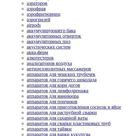
аэраторов
аэрофрая
аэрофритюрниц
аэрогрилей
airpods
аккумулирующего бака
аккумуляторных отверток
аккумуляторных пил
акустических систем
аква-ферм
алкотестеров
анализаторов воздуха
антицеллюлитных массажеров
аппаратов для чешских трубочек
аппаратов для горячего шоколада
аппаратов для корн догов
аппаратов для лимфодренажа
аппаратов для маникюра
аппаратов для пончиков
аппаратов для приготовления сосисок в яйце
аппаратов для раструбной сварки
аппаратов для сахарной ваты
аппаратов для сварки пластиковых труб
аппаратов для тайяки
аппаратов для варки кукурузы