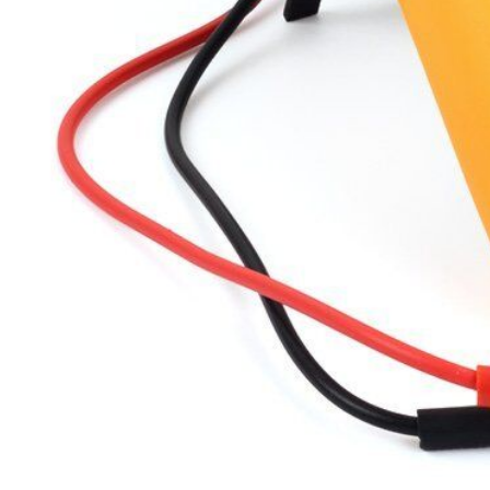
буклетмейкеров
бутербродниц
cd проигрывателей
cd ресиверов
cd транспортов
чаеварок
чайников
часов настенных
чебуречниц
чековых принтеров
чиллеров
дальномеров
дарсонвалей
датчиков качества воды
датчиков качества воздуха
датчиков протечки
датчиков температуры
дегидраторов
дельташлифмашин
депиляторов
депозитных машин
держателей с беспроводной зарядкой автомобильны
дестратификаторов
детекторов проводки