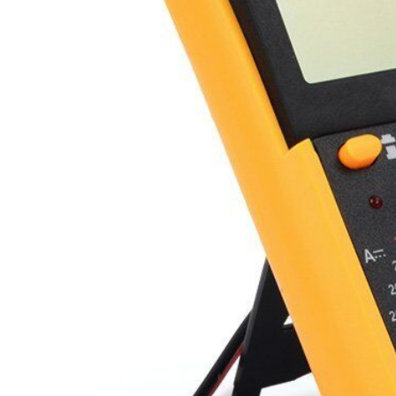
бензоножниц
бензопил
бензорезов
бензорезов
беспроводных систем мониторинга
беспроводных систем презентаций
бетоноломов
бетономешалок
безменов
биговщиков
биноклей
блендеров
блинниц
блоков автоматики насосов
блоков диспетчеризации
блоков коммутации
блоков охлаждения
блоков подключения
блоков управления
бойлеров
бормашин
брошюраторов
брудеров
будильников
буферных накопителей