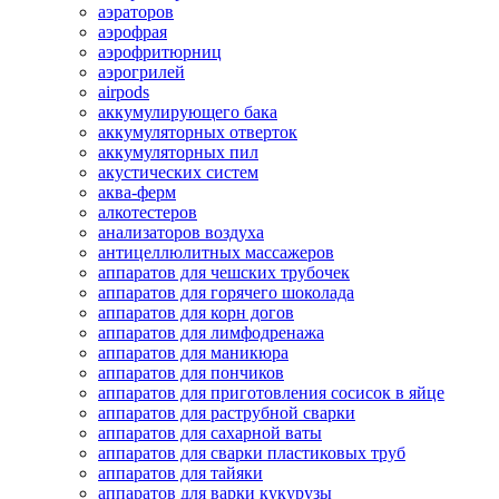
аэраторов
аэрофрая
аэрофритюрниц
аэрогрилей
airpods
аккумулирующего бака
аккумуляторных отверток
аккумуляторных пил
акустических систем
аква-ферм
алкотестеров
анализаторов воздуха
антицеллюлитных массажеров
аппаратов для чешских трубочек
аппаратов для горячего шоколада
аппаратов для корн догов
аппаратов для лимфодренажа
аппаратов для маникюра
аппаратов для пончиков
аппаратов для приготовления сосисок в яйце
аппаратов для раструбной сварки
аппаратов для сахарной ваты
аппаратов для сварки пластиковых труб
аппаратов для тайяки
аппаратов для варки кукурузы