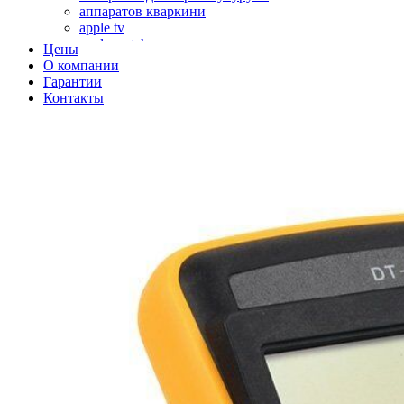
аппаратов кваркини
apple tv
apple watch
Цены
аромадиффузоров
О компании
аромастанций
Гарантии
ароматизаторов воздуха
Контакты
аудиоплееров
аудиопроцессоров
аудиосистем
аудиоусилителей
авто акустики, автомобильной акустики
авто мониторов
автохолодильников
автокондиционера
автоматики для генераторов
автоматики управления
автоматики вентустановок
автомобильных телевизоров
автомоек
автотрансформаторов
багги
бактерицидной лампы
беговых дорожек
бензобуров
бензогенераторов