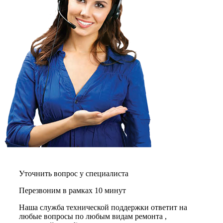
газовых плит
газовой поверхности
геймпадов
генераторов
генераторов азота
генераторов дыма
генераторов льда
генераторов
гидравлических блоков питания
гидроаккумуляторов
гидроциклов
гидромассажеров
гидромодулей
гидроциклов
гигрометров
гильотинных ножей
гироскутеров
гладильных систем
глинтвейн-мейкеров
Уточнить вопрос у специалиста
глубинных вибраторов
гомогенизаторов
Перезвоним в рамках 10 минут
gps часов
gps навигаторов
Наша служба технической поддержки ответит на
gps трекеров
любые вопросы по любым видам ремонта ,
градирней