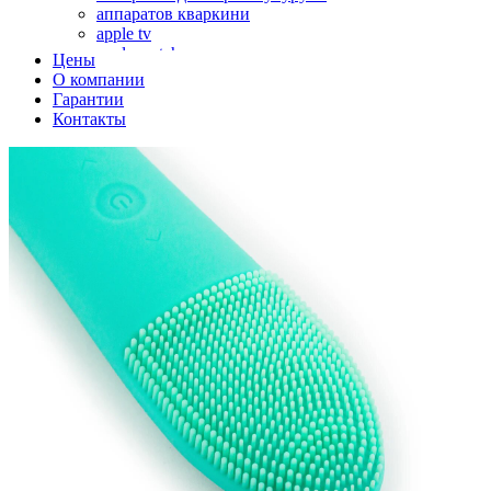
аппаратов кваркини
apple tv
apple watch
Цены
аромадиффузоров
О компании
аромастанций
Гарантии
ароматизаторов воздуха
Контакты
аудиоплееров
аудиопроцессоров
аудиосистем
аудиоусилителей
авто акустики, автомобильной акустики
авто мониторов
автохолодильников
автокондиционера
автоматики для генераторов
автоматики управления
автоматики вентустановок
автомобильных телевизоров
автомоек
автотрансформаторов
багги
бактерицидной лампы
беговых дорожек
бензобуров
бензогенераторов