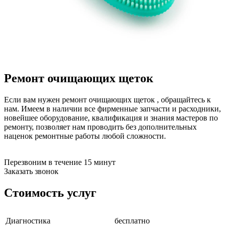
бензоножниц
бензопил
бензорезов
бензорезов
беспроводных систем мониторинга
беспроводных систем презентаций
бетоноломов
бетономешалок
Ремонт очищающих щеток
безменов
биговщиков
биноклей
Если вам нужен ремонт очищающих щеток , обращайтесь к
блендеров
нам. Имеем в наличии все фирменные запчасти и расходники,
блинниц
новейшее оборудование, квалификация и знания мастеров по
блоков автоматики насосов
ремонту, позволяет нам проводить без дополнительных
блоков диспетчеризации
наценок ремонтные работы любой сложности.
блоков коммутации
блоков охлаждения
блоков подключения
Перезвоним в течение 15 минут
блоков управления
Заказать звонок
бойлеров
бормашин
Стоимость услуг
брошюраторов
брудеров
будильников
Диагностика
бесплатно
буферных накопителей