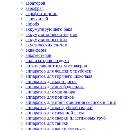
аэраторов
аэрофрая
аэрофритюрниц
аэрогрилей
airpods
аккумулирующего бака
аккумуляторных отверток
аккумуляторных пил
акустических систем
аква-ферм
алкотестеров
анализаторов воздуха
антицеллюлитных массажеров
аппаратов для чешских трубочек
аппаратов для горячего шоколада
аппаратов для корн догов
аппаратов для лимфодренажа
аппаратов для маникюра
аппаратов для пончиков
аппаратов для приготовления сосисок в яйце
аппаратов для раструбной сварки
аппаратов для сахарной ваты
аппаратов для сварки пластиковых труб
аппаратов для тайяки
аппаратов для варки кукурузы