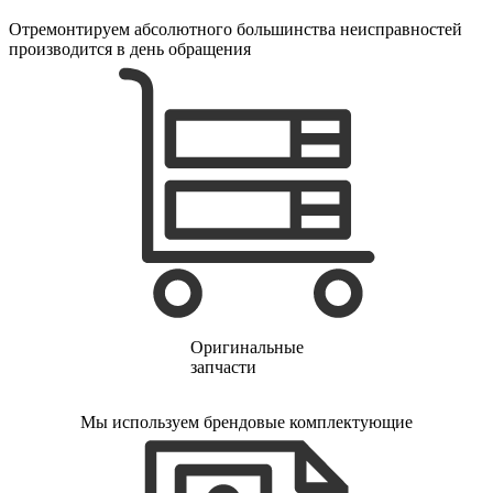
электропростыней
электрорезов
Отремонтируем абсолютного большинства неисправностей
электрорубаноков
производится в день обращения
электросамокатов
электрощеток
электрощитов
электрошвабер
электросковороды
электротельферов
электротермосов
электровелосипедов
электровеников
эллиптических тренажеров
эндоскопов
эпиляторов
факса
фальцовщиков
фанкойлов
Оригинальные
фаршемешалок
запчасти
фекальных насосов
фенов
Мы используем брендовые комплектующие
фенов настенных
фен-щеток
ферментаторов
финишер-брошюровщиков