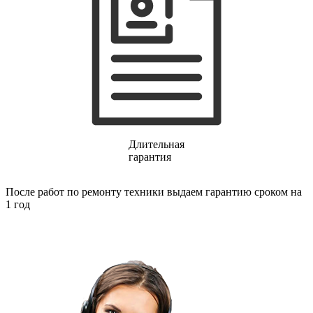
финишер-степлеров
fm тюнеров
фонарей
фондю
фонокорректоров
форматно-раскроечных центров
формовщиков
фотоаппаратов
фотоаппаратов моментальной печати
фотоэпиляторов
фотопринтеров
фотостанций
Длительная
фрезеров
гарантия
фрезерных станков
фритюрниц
После работ по ремонту техники выдаем гарантию сроком на
фризеров для мороженого
1 год
фуговальных станков
гайковертов
гастрономических машин
газонных граблей с электроприводом
газонокосилки-робота
газонокосилок
газонокосильных машин
газовых горелок
газовых колонок