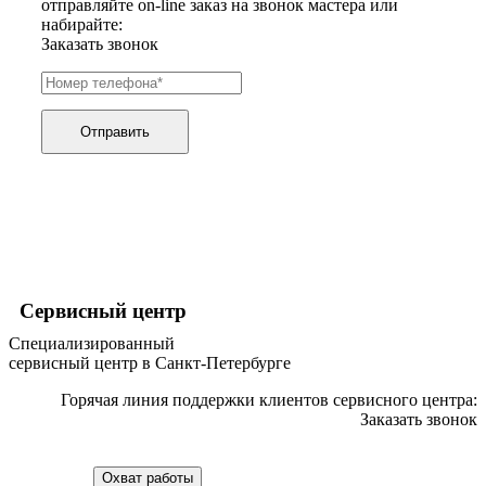
отправляйте on-line заказ на звонок мастера или
графических планшетов
набирайте:
граниторов
Заказать звонок
граверов
гребных тренажеров
грелок
грелок для ног
грелок для спины и шеи
Отправить
греющих кабелей
грилей
грилей для кур
грилей для шаурмы
громкоговорителей
гвоздезабивных пистолетов
hd камер
hd-медиаплееров
hi-fi
Сервисный центр
хлебопечек
Специализированный
хлеборезок
сервисный центр в Санкт-Петербурге
холодильников
холодильников для молока
Горячая линия поддержки клиентов сервисного центра:
холодильных шкафов
Заказать звонок
homepod
хот-дог мейкеров
хотдогниц
Охват работы
хромбуков