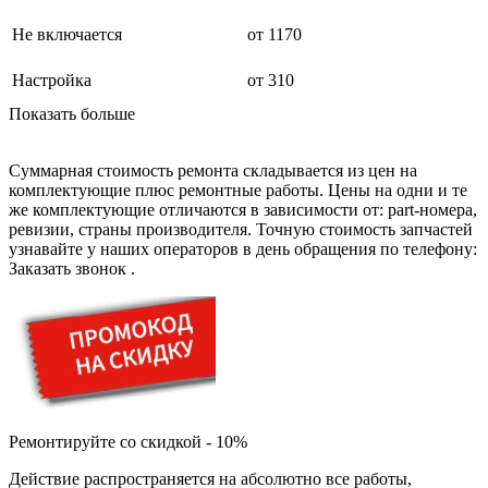
буклетмейкеров
Не включается
от 1170
бутербродниц
cd проигрывателей
cd ресиверов
Настройка
от 310
cd транспортов
Показать больше
чаеварок
чайников
часов настенных
Суммарная стоимость ремонта складывается из цен на
чебуречниц
комплектующие плюс ремонтные работы. Цены на одни и те
чековых принтеров
же комплектующие отличаются в зависимости от: part-номера,
чиллеров
ревизии, страны производителя. Точную стоимость запчастей
дальномеров
узнавайте у наших операторов в день обращения по телефону:
дарсонвалей
Заказать звонок
.
датчиков качества воды
датчиков качества воздуха
датчиков протечки
датчиков температуры
дегидраторов
дельташлифмашин
депиляторов
депозитных машин
держателей с беспроводной зарядкой автомобильны
Ремонтируйте со скидкой - 10%
дестратификаторов
детекторов проводки
Действие распространяется на абсолютно все работы,