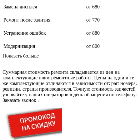
дезинфекторов банкнот
диктофон
Замена дисплея
от 680
дисковых пил
дисководов
Ремонт после залития
от 770
диспенсеров
диспенсеров для розлива напитков
Устранение ошибок
от 880
диспенсеров тарелок подогреваемый
дисплеев
дистилляторов воды
Модернизация
от 800
дизельных горелок
Показать больше
дизельных генераторов
dj станций
dji goggles
Суммарная стоимость ремонта складывается из цен на
док-станций
комплектующие плюс ремонтные работы. Цены на одни и те
документ-камер
же комплектующие отличаются в зависимости от: part-номера,
домашних кинотеатров
ревизии, страны производителя. Точную стоимость запчастей
домофонов
узнавайте у наших операторов в день обращения по телефону:
дорожек для ходьбы
Заказать звонок
.
драйкулеров
драм машин
дрелей
дрелей для алмазного бурения
дрелей-миксеров
дрелей-шуруповертов
дрелей ударных