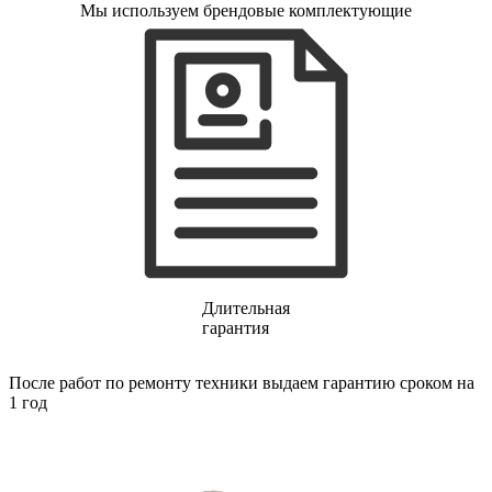
Мы используем брендовые комплектующие
газовых плит
газовой поверхности
геймпадов
генераторов
генераторов азота
генераторов дыма
генераторов льда
генераторов
гидравлических блоков питания
гидроаккумуляторов
гидроциклов
гидромассажеров
гидромодулей
гидроциклов
гигрометров
гильотинных ножей
Длительная
гироскутеров
гарантия
гладильных систем
глинтвейн-мейкеров
После работ по ремонту техники выдаем гарантию сроком на
глубинных вибраторов
1 год
гомогенизаторов
gps часов
gps навигаторов
gps трекеров
градирней