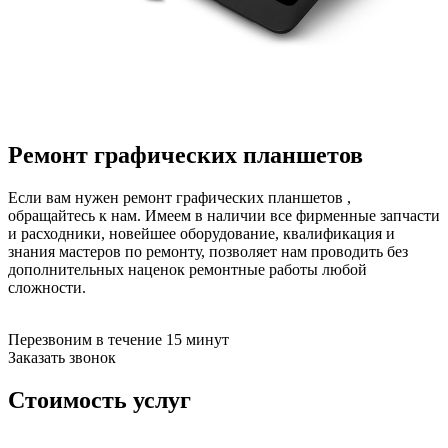
бензоножниц
бензопил
бензорезов
бензорезов
беспроводных систем мониторинга
беспроводных систем презентаций
бетоноломов
бетономешалок
Ремонт графических планшетов
безменов
биговщиков
биноклей
Если вам нужен ремонт графических планшетов ,
блендеров
обращайтесь к нам. Имеем в наличии все фирменные запчасти
блинниц
и расходники, новейшее оборудование, квалификация и
блоков автоматики насосов
знания мастеров по ремонту, позволяет нам проводить без
блоков диспетчеризации
дополнительных наценок ремонтные работы любой
блоков коммутации
сложности.
блоков охлаждения
блоков подключения
блоков управления
Перезвоним в течение 15 минут
бойлеров
Заказать звонок
бормашин
брошюраторов
Стоимость услуг
брудеров
будильников
буферных накопителей