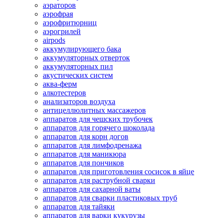
аэраторов
аэрофрая
аэрофритюрниц
аэрогрилей
airpods
аккумулирующего бака
аккумуляторных отверток
аккумуляторных пил
акустических систем
аква-ферм
алкотестеров
анализаторов воздуха
антицеллюлитных массажеров
аппаратов для чешских трубочек
аппаратов для горячего шоколада
аппаратов для корн догов
аппаратов для лимфодренажа
аппаратов для маникюра
аппаратов для пончиков
аппаратов для приготовления сосисок в яйце
аппаратов для раструбной сварки
аппаратов для сахарной ваты
аппаратов для сварки пластиковых труб
аппаратов для тайяки
аппаратов для варки кукурузы