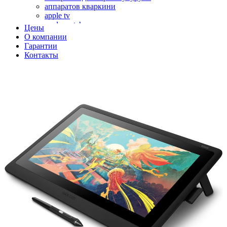
аппаратов кваркини
apple tv
apple watch
Цены
аромадиффузоров
О компании
аромастанций
Гарантии
ароматизаторов воздуха
Контакты
аудиоплееров
аудиопроцессоров
аудиосистем
аудиоусилителей
авто акустики, автомобильной акустики
авто мониторов
автохолодильников
автокондиционера
автоматики для генераторов
автоматики управления
автоматики вентустановок
автомобильных телевизоров
автомоек
автотрансформаторов
багги
бактерицидной лампы
беговых дорожек
бензобуров
бензогенераторов