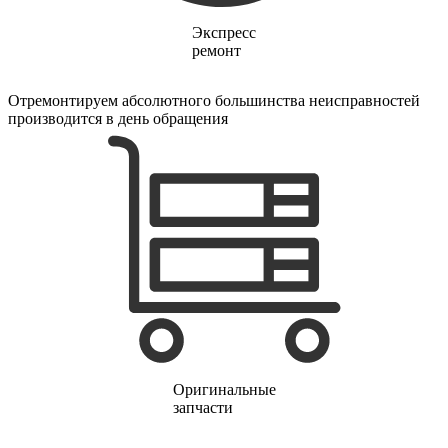
финишер-степлеров
fm тюнеров
Экспресс
фонарей
ремонт
фондю
фонокорректоров
форматно-раскроечных центров
Отремонтируем абсолютного большинства неисправностей
формовщиков
производится в день обращения
фотоаппаратов
фотоаппаратов моментальной печати
фотоэпиляторов
фотопринтеров
фотостанций
фрезеров
фрезерных станков
фритюрниц
фризеров для мороженого
фуговальных станков
гайковертов
гастрономических машин
газонных граблей с электроприводом
газонокосилки-робота
газонокосилок
Оригинальные
газонокосильных машин
запчасти
газовых горелок
газовых колонок