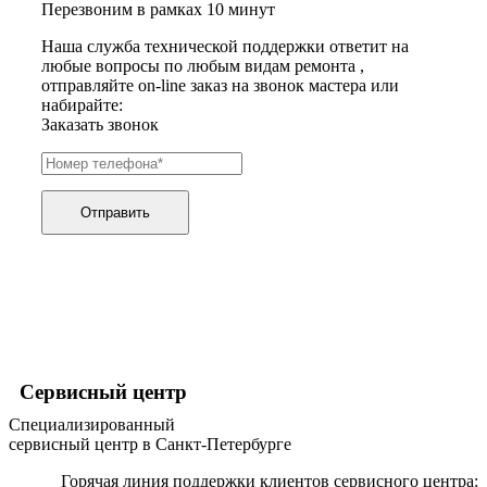
Перезвоним в рамках 10 минут
хьюмидоров
ибп
Наша служба технической поддержки ответит на
игровых приставок
любые вопросы по любым видам ремонта ,
игрушек
отправляйте on-line заказ на звонок мастера или
игрушек на радиоуправлении
набирайте:
imac
Заказать звонок
имитаторов верховой езды
инерционных массажеров
инфузионных насосов
ингаляторов
инкубаторов
Отправить
инспекционных камер, видеоскопов
инструментов для опресовки труб
интегральных усилителей
интеллектуальных блокнотов
интерактивных досок
интерактивных панелей, цифровых постеров
интерактивных дисплеев
интерактивных комплексов
интерфейсных модулей
Сервисный центр
инверторов
Специализированный
ионизаторов
сервисный центр в Санкт-Петербурге
ip телефонов
ipad
Горячая линия поддержки клиентов сервисного центра:
iphone