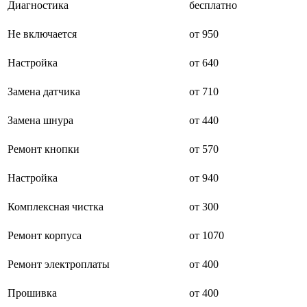
Диагностика
бесплатно
буклетмейкеров
бутербродниц
Не включается
от 950
cd проигрывателей
cd ресиверов
cd транспортов
Настройка
от 640
чаеварок
чайников
Замена датчика
от 710
часов настенных
чебуречниц
Замена шнура
от 440
чековых принтеров
чиллеров
дальномеров
Ремонт кнопки
от 570
дарсонвалей
датчиков качества воды
Настройка
от 940
датчиков качества воздуха
датчиков протечки
Комплексная чистка
от 300
датчиков температуры
дегидраторов
дельташлифмашин
Ремонт корпуса
от 1070
депиляторов
депозитных машин
Ремонт электроплаты
от 400
держателей с беспроводной зарядкой автомобильны
дестратификаторов
Прошивка
от 400
детекторов проводки