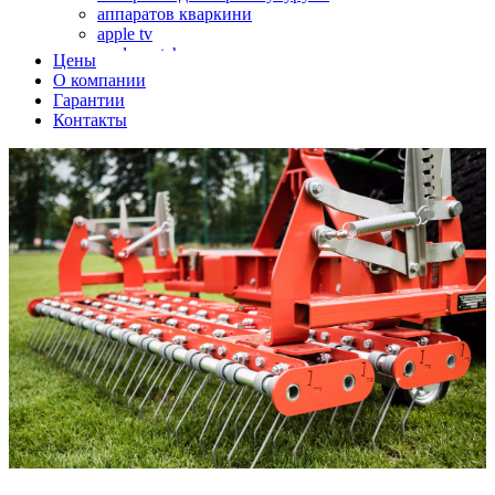
аппаратов кваркини
apple tv
apple watch
Цены
аромадиффузоров
О компании
аромастанций
Гарантии
ароматизаторов воздуха
Контакты
аудиоплееров
аудиопроцессоров
аудиосистем
аудиоусилителей
авто акустики, автомобильной акустики
авто мониторов
автохолодильников
автокондиционера
автоматики для генераторов
автоматики управления
автоматики вентустановок
автомобильных телевизоров
автомоек
автотрансформаторов
багги
бактерицидной лампы
беговых дорожек
бензобуров
бензогенераторов