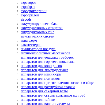
аэраторов
аэрофрая
аэрофритюрниц
аэрогрилей
airpods
аккумулирующего бака
аккумуляторных отверток
аккумуляторных пил
акустических систем
аква-ферм
алкотестеров
анализаторов воздуха
антицеллюлитных массажеров
аппаратов для чешских трубочек
аппаратов для горячего шоколада
аппаратов для корн догов
аппаратов для лимфодренажа
аппаратов для маникюра
аппаратов для пончиков
аппаратов для приготовления сосисок в яйце
аппаратов для раструбной сварки
аппаратов для сахарной ваты
аппаратов для сварки пластиковых труб
аппаратов для тайяки
аппаратов для варки кукурузы