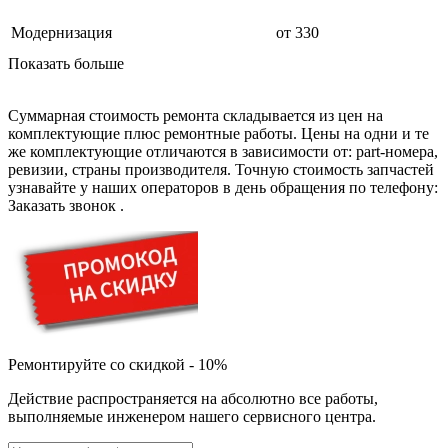
дезинфекторов банкнот
диктофон
Модернизация
от 330
дисковых пил
дисководов
Показать больше
диспенсеров
диспенсеров для розлива напитков
диспенсеров тарелок подогреваемый
Суммарная стоимость ремонта складывается из цен на
дисплеев
комплектующие плюс ремонтные работы. Цены на одни и те
дистилляторов воды
же комплектующие отличаются в зависимости от: part-номера,
дизельных горелок
ревизии, страны производителя. Точную стоимость запчастей
дизельных генераторов
узнавайте у наших операторов в день обращения по телефону:
dj станций
Заказать звонок
.
dji goggles
док-станций
документ-камер
домашних кинотеатров
домофонов
дорожек для ходьбы
драйкулеров
драм машин
дрелей
Ремонтируйте со скидкой - 10%
дрелей для алмазного бурения
дрелей-миксеров
Действие распространяется на абсолютно все работы,
дрелей-шуруповертов
выполняемые инженером нашего сервисного центра.
дрелей ударных