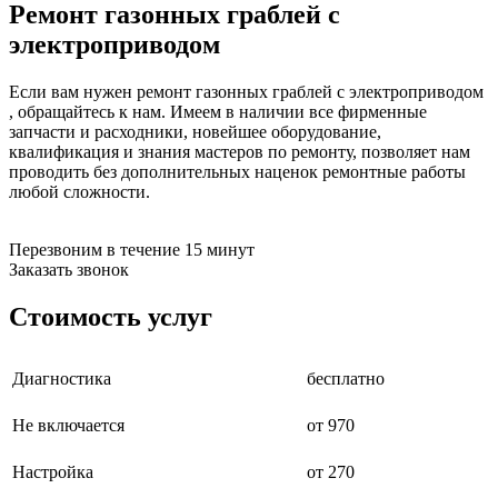
Ремонт газонных граблей с
бензоножниц
бензопил
электроприводом
бензорезов
бензорезов
Если вам нужен ремонт газонных граблей с электроприводом
беспроводных систем мониторинга
, обращайтесь к нам. Имеем в наличии все фирменные
беспроводных систем презентаций
запчасти и расходники, новейшее оборудование,
бетоноломов
квалификация и знания мастеров по ремонту, позволяет нам
бетономешалок
проводить без дополнительных наценок ремонтные работы
безменов
любой сложности.
биговщиков
биноклей
блендеров
Перезвоним в течение 15 минут
блинниц
Заказать звонок
блоков автоматики насосов
блоков диспетчеризации
Стоимость услуг
блоков коммутации
блоков охлаждения
блоков подключения
блоков управления
Диагностика
бесплатно
бойлеров
бормашин
Не включается
от 970
брошюраторов
брудеров
Настройка
от 270
будильников
буферных накопителей