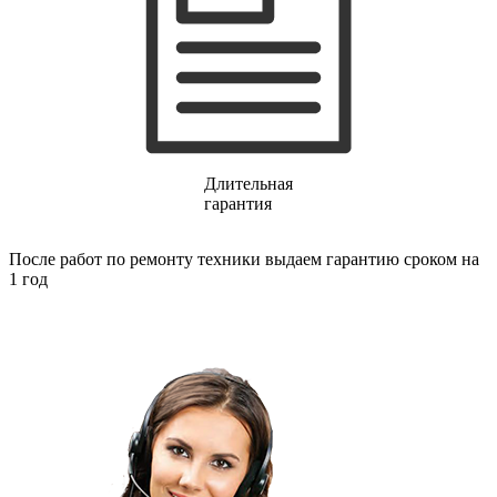
газовых плит
газовой поверхности
геймпадов
генераторов
генераторов азота
генераторов дыма
генераторов льда
генераторов
гидравлических блоков питания
Длительная
гидроаккумуляторов
гарантия
гидроциклов
гидромассажеров
гидромодулей
После работ по ремонту техники выдаем гарантию сроком на
гидроциклов
1 год
гигрометров
гильотинных ножей
гироскутеров
гладильных систем
глинтвейн-мейкеров
глубинных вибраторов
гомогенизаторов
gps часов
gps навигаторов
gps трекеров
градирней