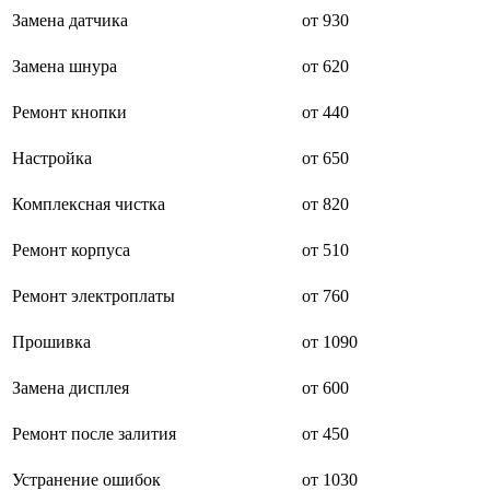
буклетмейкеров
Замена датчика
от 930
бутербродниц
cd проигрывателей
Замена шнура
от 620
cd ресиверов
cd транспортов
Ремонт кнопки
от 440
чаеварок
чайников
часов настенных
Настройка
от 650
чебуречниц
чековых принтеров
Комплексная чистка
от 820
чиллеров
дальномеров
Ремонт корпуса
от 510
дарсонвалей
датчиков качества воды
датчиков качества воздуха
Ремонт электроплаты
от 760
датчиков протечки
датчиков температуры
Прошивка
от 1090
дегидраторов
дельташлифмашин
Замена дисплея
от 600
депиляторов
депозитных машин
держателей с беспроводной зарядкой автомобильны
Ремонт после залития
от 450
дестратификаторов
детекторов проводки
Устранение ошибок
от 1030