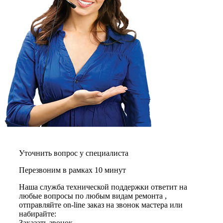
графических планшетов
граниторов
граверов
гребных тренажеров
грелок
грелок для ног
грелок для спины и шеи
греющих кабелей
грилей
грилей для кур
грилей для шаурмы
громкоговорителей
гвоздезабивных пистолетов
hd камер
hd-медиаплееров
hi-fi
хлебопечек
Уточнить вопрос у специалиста
хлеборезок
холодильников
Перезвоним в рамках 10 минут
холодильников для молока
холодильных шкафов
Наша служба технической поддержки ответит на
homepod
любые вопросы по любым видам ремонта ,
хот-дог мейкеров
отправляйте on-line заказ на звонок мастера или
хотдогниц
набирайте:
хромбуков
Заказать звонок