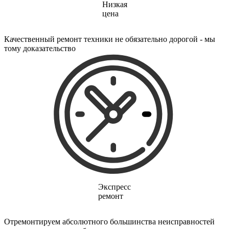
электропростыней
Низкая
электрорезов
цена
электрорубаноков
электросамокатов
Качественный ремонт техники не обязательно дорогой - мы
электрощеток
тому доказательство
электрощитов
электрошвабер
электросковороды
электротельферов
электротермосов
электровелосипедов
электровеников
эллиптических тренажеров
эндоскопов
эпиляторов
факса
фальцовщиков
фанкойлов
фаршемешалок
фекальных насосов
Экспресс
фенов
ремонт
фенов настенных
фен-щеток
ферментаторов
Отремонтируем абсолютного большинства неисправностей
финишер-брошюровщиков