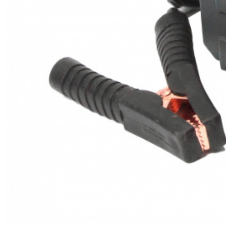
буклетмейкеров
бутербродниц
cd проигрывателей
cd ресиверов
cd транспортов
чаеварок
чайников
часов настенных
чебуречниц
чековых принтеров
чиллеров
дальномеров
дарсонвалей
датчиков качества воды
датчиков качества воздуха
датчиков протечки
датчиков температуры
дегидраторов
дельташлифмашин
депиляторов
депозитных машин
держателей с беспроводной зарядкой автомобильны
дестратификаторов
детекторов проводки