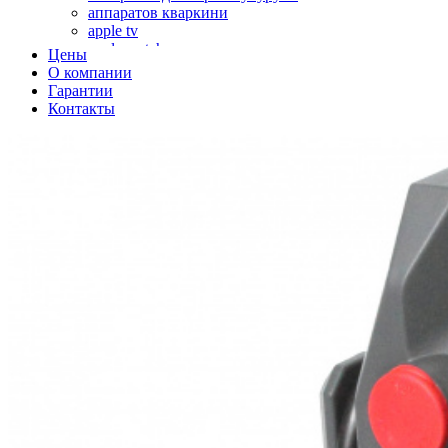
аппаратов кваркини
apple tv
apple watch
Цены
аромадиффузоров
О компании
аромастанций
Гарантии
ароматизаторов воздуха
Контакты
аудиоплееров
аудиопроцессоров
аудиосистем
аудиоусилителей
авто акустики, автомобильной акустики
авто мониторов
автохолодильников
автокондиционера
автоматики для генераторов
автоматики управления
автоматики вентустановок
автомобильных телевизоров
автомоек
автотрансформаторов
багги
бактерицидной лампы
беговых дорожек
бензобуров
бензогенераторов