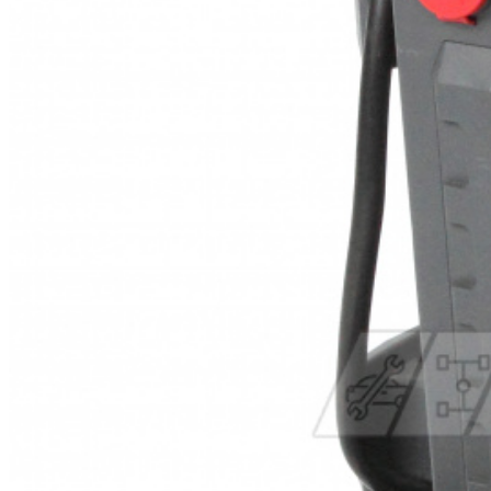
бензоножниц
бензопил
бензорезов
бензорезов
беспроводных систем мониторинга
беспроводных систем презентаций
бетоноломов
бетономешалок
безменов
биговщиков
биноклей
блендеров
блинниц
блоков автоматики насосов
блоков диспетчеризации
блоков коммутации
блоков охлаждения
блоков подключения
блоков управления
бойлеров
бормашин
брошюраторов
брудеров
будильников
буферных накопителей