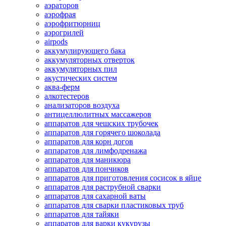
аэраторов
аэрофрая
аэрофритюрниц
аэрогрилей
airpods
аккумулирующего бака
аккумуляторных отверток
аккумуляторных пил
акустических систем
аква-ферм
алкотестеров
анализаторов воздуха
антицеллюлитных массажеров
аппаратов для чешских трубочек
аппаратов для горячего шоколада
аппаратов для корн догов
аппаратов для лимфодренажа
аппаратов для маникюра
аппаратов для пончиков
аппаратов для приготовления сосисок в яйце
аппаратов для раструбной сварки
аппаратов для сахарной ваты
аппаратов для сварки пластиковых труб
аппаратов для тайяки
аппаратов для варки кукурузы