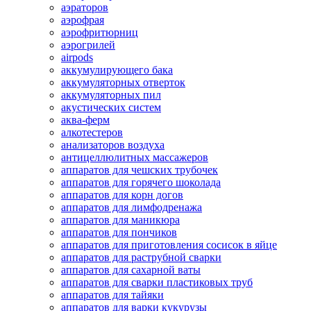
аэраторов
аэрофрая
аэрофритюрниц
аэрогрилей
airpods
аккумулирующего бака
аккумуляторных отверток
аккумуляторных пил
акустических систем
аква-ферм
алкотестеров
анализаторов воздуха
антицеллюлитных массажеров
аппаратов для чешских трубочек
аппаратов для горячего шоколада
аппаратов для корн догов
аппаратов для лимфодренажа
аппаратов для маникюра
аппаратов для пончиков
аппаратов для приготовления сосисок в яйце
аппаратов для раструбной сварки
аппаратов для сахарной ваты
аппаратов для сварки пластиковых труб
аппаратов для тайяки
аппаратов для варки кукурузы