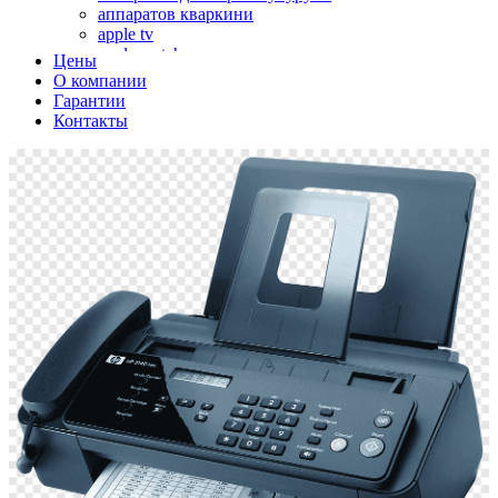
аппаратов кваркини
apple tv
apple watch
Цены
аромадиффузоров
О компании
аромастанций
Гарантии
ароматизаторов воздуха
Контакты
аудиоплееров
аудиопроцессоров
аудиосистем
аудиоусилителей
авто акустики, автомобильной акустики
авто мониторов
автохолодильников
автокондиционера
автоматики для генераторов
автоматики управления
автоматики вентустановок
автомобильных телевизоров
автомоек
автотрансформаторов
багги
бактерицидной лампы
беговых дорожек
бензобуров
бензогенераторов