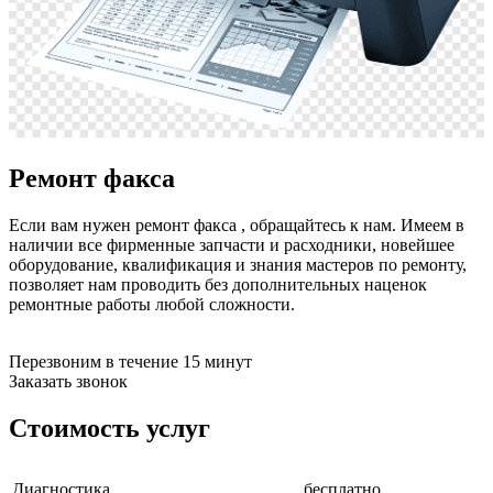
бензоножниц
бензопил
бензорезов
бензорезов
беспроводных систем мониторинга
беспроводных систем презентаций
бетоноломов
бетономешалок
Ремонт факса
безменов
биговщиков
биноклей
Если вам нужен ремонт факса , обращайтесь к нам. Имеем в
блендеров
наличии все фирменные запчасти и расходники, новейшее
блинниц
оборудование, квалификация и знания мастеров по ремонту,
блоков автоматики насосов
позволяет нам проводить без дополнительных наценок
блоков диспетчеризации
ремонтные работы любой сложности.
блоков коммутации
блоков охлаждения
блоков подключения
Перезвоним в течение 15 минут
блоков управления
Заказать звонок
бойлеров
бормашин
Стоимость услуг
брошюраторов
брудеров
будильников
Диагностика
бесплатно
буферных накопителей