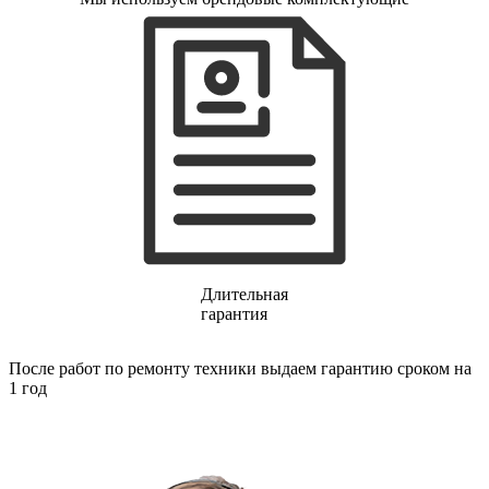
газовых плит
газовой поверхности
геймпадов
генераторов
генераторов азота
генераторов дыма
генераторов льда
генераторов
гидравлических блоков питания
гидроаккумуляторов
гидроциклов
гидромассажеров
гидромодулей
гидроциклов
гигрометров
Длительная
гильотинных ножей
гарантия
гироскутеров
гладильных систем
глинтвейн-мейкеров
После работ по ремонту техники выдаем гарантию сроком на
глубинных вибраторов
1 год
гомогенизаторов
gps часов
gps навигаторов
gps трекеров
градирней