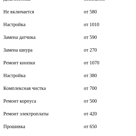
буклетмейкеров
бутербродниц
Не включается
от 580
cd проигрывателей
cd ресиверов
Настройка
от 1010
cd транспортов
чаеварок
Замена датчика
от 590
чайников
часов настенных
чебуречниц
Замена шнура
от 270
чековых принтеров
чиллеров
Ремонт кнопки
от 1070
дальномеров
дарсонвалей
Настройка
от 380
датчиков качества воды
датчиков качества воздуха
датчиков протечки
Комплексная чистка
от 700
датчиков температуры
дегидраторов
Ремонт корпуса
от 500
дельташлифмашин
депиляторов
Ремонт электроплаты
от 420
депозитных машин
держателей с беспроводной зарядкой автомобильны
дестратификаторов
Прошивка
от 650
детекторов проводки