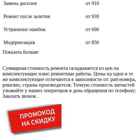
дезинфекторов банкнот
Замена дисплея
от 910
диктофон
дисковых пил
Ремонт после залития
от 930
дисководов
диспенсеров
диспенсеров для розлива напитков
Устранение ошибок
от 690
диспенсеров тарелок подогреваемый
дисплеев
Модернизация
от 850
дистилляторов воды
дизельных горелок
Показать больше
дизельных генераторов
dj станций
dji goggles
Суммарная стоимость ремонта складывается из цен на
док-станций
комплектующие плюс ремонтные работы. Цены на одни и те
документ-камер
же комплектующие отличаются в зависимости от: part-номера,
домашних кинотеатров
ревизии, страны производителя. Точную стоимость запчастей
домофонов
узнавайте у наших операторов в день обращения по телефону:
дорожек для ходьбы
Заказать звонок
.
драйкулеров
драм машин
дрелей
дрелей для алмазного бурения
дрелей-миксеров
дрелей-шуруповертов
дрелей ударных