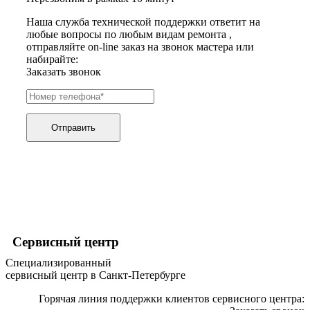
хьюмидоров
Наша служба технической поддержки ответит на
ибп
любые вопросы по любым видам ремонта ,
игровых приставок
отправляйте on-line заказ на звонок мастера или
игрушек
набирайте:
игрушек на радиоуправлении
Заказать звонок
imac
имитаторов верховой езды
инерционных массажеров
инфузионных насосов
ингаляторов
Отправить
инкубаторов
инспекционных камер, видеоскопов
инструментов для опресовки труб
интегральных усилителей
интеллектуальных блокнотов
интерактивных досок
интерактивных панелей, цифровых постеров
интерактивных дисплеев
интерактивных комплексов
Сервисный центр
интерфейсных модулей
инверторов
Специализированный
ионизаторов
сервисный центр в Санкт-Петербурге
ip телефонов
ipad
Горячая линия поддержки клиентов сервисного центра:
iphone