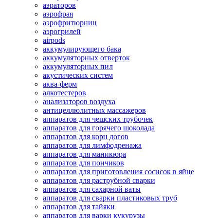
аэраторов
аэрофрая
аэрофритюрниц
аэрогрилей
airpods
аккумулирующего бака
аккумуляторных отверток
аккумуляторных пил
акустических систем
аква-ферм
алкотестеров
анализаторов воздуха
антицеллюлитных массажеров
аппаратов для чешских трубочек
аппаратов для горячего шоколада
аппаратов для корн догов
аппаратов для лимфодренажа
аппаратов для маникюра
аппаратов для пончиков
аппаратов для приготовления сосисок в яйце
аппаратов для раструбной сварки
аппаратов для сахарной ваты
аппаратов для сварки пластиковых труб
аппаратов для тайяки
аппаратов для варки кукурузы