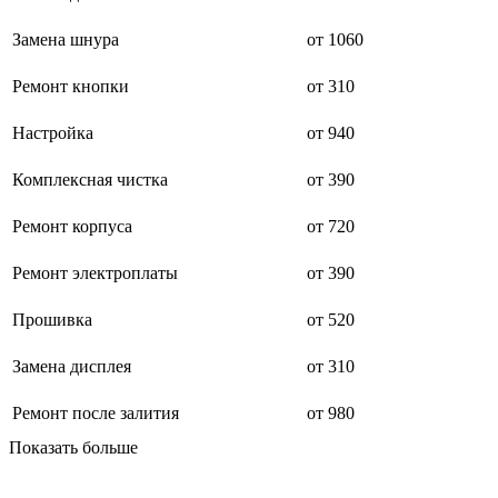
буклетмейкеров
бутербродниц
Замена шнура
от 1060
cd проигрывателей
cd ресиверов
Ремонт кнопки
от 310
cd транспортов
чаеварок
Настройка
от 940
чайников
часов настенных
чебуречниц
Комплексная чистка
от 390
чековых принтеров
чиллеров
Ремонт корпуса
от 720
дальномеров
дарсонвалей
Ремонт электроплаты
от 390
датчиков качества воды
датчиков качества воздуха
датчиков протечки
Прошивка
от 520
датчиков температуры
дегидраторов
Замена дисплея
от 310
дельташлифмашин
депиляторов
Ремонт после залития
от 980
депозитных машин
держателей с беспроводной зарядкой автомобильны
Показать больше
дестратификаторов
детекторов проводки