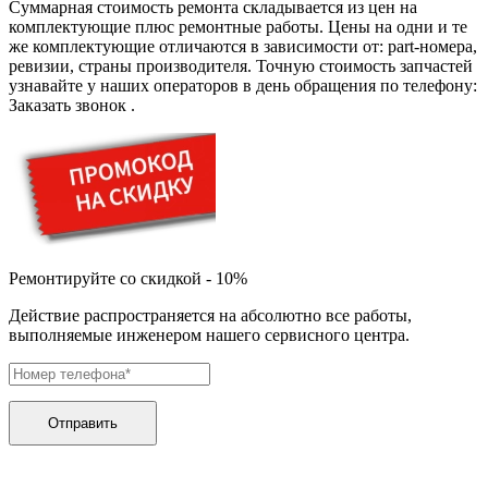
дезинфекторов банкнот
Суммарная стоимость ремонта складывается из цен на
диктофон
комплектующие плюс ремонтные работы. Цены на одни и те
дисковых пил
же комплектующие отличаются в зависимости от: part-номера,
дисководов
ревизии, страны производителя. Точную стоимость запчастей
диспенсеров
узнавайте у наших операторов в день обращения по телефону:
диспенсеров для розлива напитков
Заказать звонок
.
диспенсеров тарелок подогреваемый
дисплеев
дистилляторов воды
дизельных горелок
дизельных генераторов
dj станций
dji goggles
док-станций
документ-камер
Ремонтируйте со скидкой - 10%
домашних кинотеатров
домофонов
Действие распространяется на абсолютно все работы,
дорожек для ходьбы
выполняемые инженером нашего сервисного центра.
драйкулеров
драм машин
дрелей
дрелей для алмазного бурения
Отправить
дрелей-миксеров
дрелей-шуруповертов
дрелей ударных