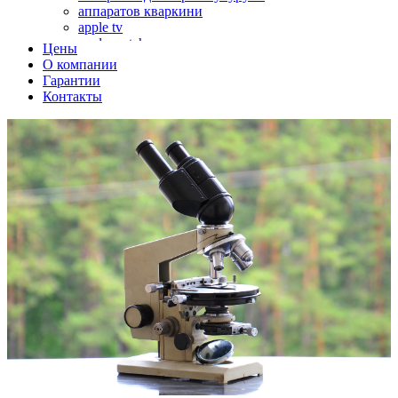
аппаратов кваркини
apple tv
apple watch
Цены
аромадиффузоров
О компании
аромастанций
Гарантии
ароматизаторов воздуха
Контакты
аудиоплееров
аудиопроцессоров
аудиосистем
аудиоусилителей
авто акустики, автомобильной акустики
авто мониторов
автохолодильников
автокондиционера
автоматики для генераторов
автоматики управления
автоматики вентустановок
автомобильных телевизоров
автомоек
автотрансформаторов
багги
бактерицидной лампы
беговых дорожек
бензобуров
бензогенераторов