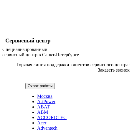
хьюмидоров
ибп
игровых приставок
игрушек
игрушек на радиоуправлении
imac
имитаторов верховой езды
Сервисный центр
инерционных массажеров
инфузионных насосов
Специализированный
ингаляторов
сервисный центр в Санкт-Петербурге
инкубаторов
инспекционных камер, видеоскопов
Горячая линия поддержки клиентов сервисного центра:
инструментов для опресовки труб
Заказать звонок
интегральных усилителей
интеллектуальных блокнотов
интерактивных досок
Охват работы
интерактивных панелей, цифровых постеров
интерактивных дисплеев
Москва
интерактивных комплексов
A-iPower
интерфейсных модулей
ABAT
инверторов
ABM
ионизаторов
ACCORDTEC
ip телефонов
Acer
ipad
Advantech
iphone