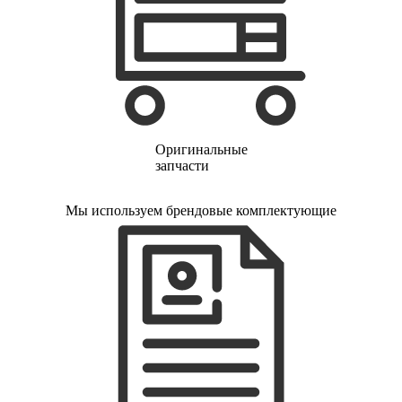
финишер-степлеров
fm тюнеров
фонарей
фондю
фонокорректоров
форматно-раскроечных центров
формовщиков
фотоаппаратов
фотоаппаратов моментальной печати
Оригинальные
фотоэпиляторов
запчасти
фотопринтеров
фотостанций
фрезеров
Мы используем брендовые комплектующие
фрезерных станков
фритюрниц
фризеров для мороженого
фуговальных станков
гайковертов
гастрономических машин
газонных граблей с электроприводом
газонокосилки-робота
газонокосилок
газонокосильных машин
газовых горелок
газовых колонок