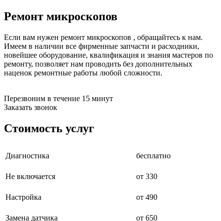
бензоножниц
Ремонт микроскопов
бензопил
бензорезов
бензорезов
Если вам нужен ремонт микроскопов , обращайтесь к нам.
беспроводных систем мониторинга
Имеем в наличии все фирменные запчасти и расходники,
беспроводных систем презентаций
новейшее оборудование, квалификация и знания мастеров по
бетоноломов
ремонту, позволяет нам проводить без дополнительных
бетономешалок
наценок ремонтные работы любой сложности.
безменов
биговщиков
биноклей
Перезвоним в течение 15 минут
блендеров
Заказать звонок
блинниц
блоков автоматики насосов
Стоимость услуг
блоков диспетчеризации
блоков коммутации
блоков охлаждения
Диагностика
бесплатно
блоков подключения
блоков управления
бойлеров
Не включается
от 330
бормашин
брошюраторов
Настройка
от 490
брудеров
будильников
Замена датчика
от 650
буферных накопителей