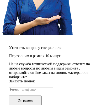
графических планшетов
граниторов
граверов
гребных тренажеров
грелок
грелок для ног
грелок для спины и шеи
греющих кабелей
грилей
грилей для кур
грилей для шаурмы
Уточнить вопрос у специалиста
громкоговорителей
гвоздезабивных пистолетов
Перезвоним в рамках 10 минут
hd камер
hd-медиаплееров
Наша служба технической поддержки ответит на
hi-fi
любые вопросы по любым видам ремонта ,
хлебопечек
отправляйте on-line заказ на звонок мастера или
хлеборезок
набирайте:
холодильников
Заказать звонок
холодильников для молока
холодильных шкафов
homepod
хот-дог мейкеров
Отправить
хотдогниц
хромбуков