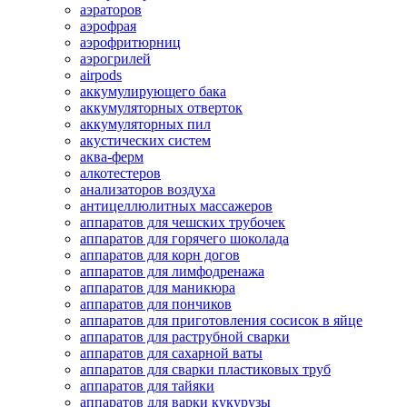
аэраторов
аэрофрая
аэрофритюрниц
аэрогрилей
airpods
аккумулирующего бака
аккумуляторных отверток
аккумуляторных пил
акустических систем
аква-ферм
алкотестеров
анализаторов воздуха
антицеллюлитных массажеров
аппаратов для чешских трубочек
аппаратов для горячего шоколада
аппаратов для корн догов
аппаратов для лимфодренажа
аппаратов для маникюра
аппаратов для пончиков
аппаратов для приготовления сосисок в яйце
аппаратов для раструбной сварки
аппаратов для сахарной ваты
аппаратов для сварки пластиковых труб
аппаратов для тайяки
аппаратов для варки кукурузы