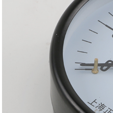
бензоножниц
бензопил
бензорезов
бензорезов
беспроводных систем мониторинга
беспроводных систем презентаций
бетоноломов
бетономешалок
безменов
биговщиков
биноклей
блендеров
блинниц
блоков автоматики насосов
блоков диспетчеризации
блоков коммутации
блоков охлаждения
блоков подключения
блоков управления
бойлеров
бормашин
брошюраторов
брудеров
будильников
буферных накопителей