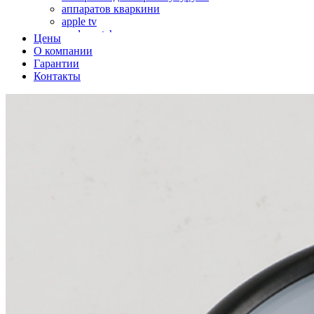
аппаратов кваркини
apple tv
apple watch
Цены
аромадиффузоров
О компании
аромастанций
Гарантии
ароматизаторов воздуха
Контакты
аудиоплееров
аудиопроцессоров
аудиосистем
аудиоусилителей
авто акустики, автомобильной акустики
авто мониторов
автохолодильников
автокондиционера
автоматики для генераторов
автоматики управления
автоматики вентустановок
автомобильных телевизоров
автомоек
автотрансформаторов
багги
бактерицидной лампы
беговых дорожек
бензобуров
бензогенераторов