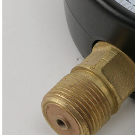
буклетмейкеров
бутербродниц
cd проигрывателей
cd ресиверов
cd транспортов
чаеварок
чайников
часов настенных
чебуречниц
чековых принтеров
чиллеров
дальномеров
дарсонвалей
датчиков качества воды
датчиков качества воздуха
датчиков протечки
датчиков температуры
дегидраторов
дельташлифмашин
депиляторов
депозитных машин
держателей с беспроводной зарядкой автомобильны
дестратификаторов
детекторов проводки