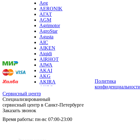
Aeg
газовых плит
AERONIK
газовой поверхности
АГАТ
геймпадов
AGM
генераторов
Agrimotor
генераторов азота
AgroStar
генераторов дыма
Agusta
генераторов льда
Мы
AIC
генераторов
принимаем
AIKEN
гидравлических блоков питания
оплату:
Aiqidi
гидроаккумуляторов
AIRHOT
гидроциклов
AIWA
гидромассажеров
AKAI
гидромодулей
AKG
гидроциклов
Политика
AKIRA
гигрометров
конфиденциальност
AKPO
гильотинных ножей
Aksa
гироскутеров
Сервисный центр
AL-KO
гладильных систем
Специализированный
ALCATEL
глинтвейн-мейкеров
сервисный центр в Санкт-Петербурге
Alienware
глубинных вибраторов
Заказать звонок
ALLDOCUBE
гомогенизаторов
Время работы: пн-вс 07:00-23:00
ALLFA
gps часов
Alpina
gps навигаторов
Услуги:
Amaircare
gps трекеров
AMANA
градирней