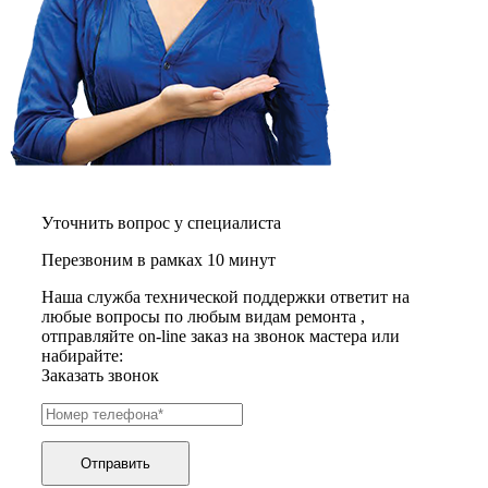
электропростыней
электрорезов
электрорубаноков
электросамокатов
электрощеток
электрощитов
электрошвабер
электросковороды
электротельферов
электротермосов
электровелосипедов
электровеников
Уточнить вопрос у специалиста
эллиптических тренажеров
Перезвоним в рамках 10 минут
эндоскопов
эпиляторов
Наша служба технической поддержки ответит на
факса
любые вопросы по любым видам ремонта ,
фальцовщиков
отправляйте on-line заказ на звонок мастера или
фанкойлов
набирайте:
фаршемешалок
Заказать звонок
фекальных насосов
фенов
фенов настенных
фен-щеток
ферментаторов
Отправить
финишер-брошюровщиков