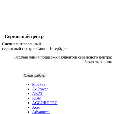
финишер-степлеров
fm тюнеров
фонарей
фондю
фонокорректоров
форматно-раскроечных центров
формовщиков
фотоаппаратов
Сервисный центр
фотоаппаратов моментальной печати
фотоэпиляторов
Специализированный
фотопринтеров
сервисный центр в Санкт-Петербурге
фотостанций
фрезеров
Горячая линия поддержки клиентов сервисного центра:
фрезерных станков
Заказать звонок
фритюрниц
фризеров для мороженого
фуговальных станков
Охват работы
гайковертов
Москва
гастрономических машин
A-iPower
газонных граблей с электроприводом
ABAT
газонокосилки-робота
ABM
газонокосилок
ACCORDTEC
газонокосильных машин
Acer
газовых горелок
Advantech
газовых колонок