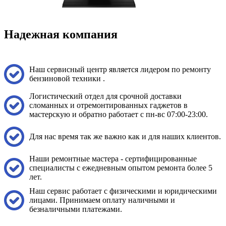
бензоножниц
бензопил
бензорезов
Надежная компания
бензорезов
беспроводных систем мониторинга
беспроводных систем презентаций
бетоноломов
Наш сервисный центр является лидером по ремонту
бетономешалок
бензиновой техники .
безменов
биговщиков
Логистический отдел для срочной доставки
биноклей
сломанных и отремонтированных гаджетов в
блендеров
мастерскую и обратно работает с пн-вс 07:00-23:00.
блинниц
блоков автоматики насосов
блоков диспетчеризации
Для нас время так же важно как и для наших клиентов.
блоков коммутации
блоков охлаждения
Наши ремонтные мастера - сертифицированные
блоков подключения
специалисты с ежедневным опытом ремонта более 5
блоков управления
лет.
бойлеров
бормашин
Наш сервис работает с физическими и юридическими
брошюраторов
лицами. Принимаем оплату наличными и
брудеров
безналичными платежами.
будильников
буферных накопителей