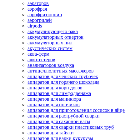
аэраторов
аэрофрая
аэрофритюрниц
аэрогрилей
airpods
аккумулирующего бака
аккумуляторных отверток
аккумуляторных пил
акустических систем
аква-ферм
алкотестеров
анализаторов воздуха
антицеллюлитных массажеров
аппаратов для чешских трубочек
аппаратов для горячего шоколада
аппаратов для корн догов
аппаратов для лимфодренажа
аппаратов для маникюра
аппаратов для пончиков
аппаратов для приготовления сосисок в яйце
аппаратов для раструбной сварки
аппаратов для сахарной ваты
аппаратов для сварки пластиковых труб
аппаратов для тайяки
аппаратов для варки кукурузы