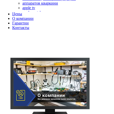
аппаратов кваркини
apple tv
apple watch
Цены
аромадиффузоров
О компании
аромастанций
Гарантии
ароматизаторов воздуха
Контакты
аудиоплееров
аудиопроцессоров
аудиосистем
аудиоусилителей
авто акустики, автомобильной акустики
авто мониторов
автохолодильников
автокондиционера
автоматики для генераторов
автоматики управления
автоматики вентустановок
автомобильных телевизоров
автомоек
автотрансформаторов
багги
бактерицидной лампы
беговых дорожек
бензобуров
бензогенераторов