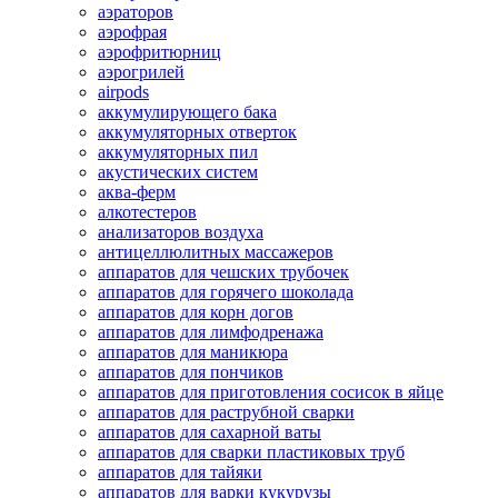
аэраторов
аэрофрая
аэрофритюрниц
аэрогрилей
airpods
аккумулирующего бака
аккумуляторных отверток
аккумуляторных пил
акустических систем
аква-ферм
алкотестеров
анализаторов воздуха
антицеллюлитных массажеров
аппаратов для чешских трубочек
аппаратов для горячего шоколада
аппаратов для корн догов
аппаратов для лимфодренажа
аппаратов для маникюра
аппаратов для пончиков
аппаратов для приготовления сосисок в яйце
аппаратов для раструбной сварки
аппаратов для сахарной ваты
аппаратов для сварки пластиковых труб
аппаратов для тайяки
аппаратов для варки кукурузы