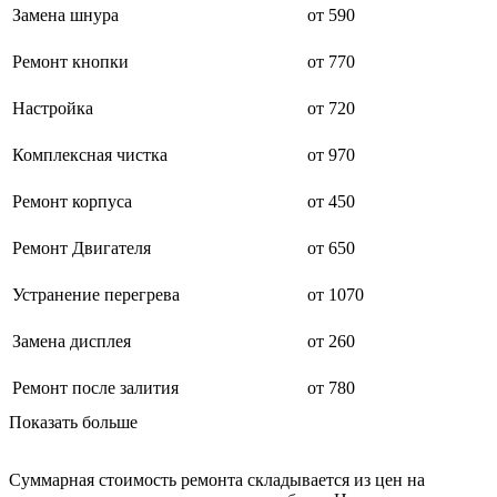
Замена шнура
от 590
буклетмейкеров
бутербродниц
cd проигрывателей
Ремонт кнопки
от 770
cd ресиверов
cd транспортов
Настройка
от 720
чаеварок
чайников
Комплексная чистка
от 970
часов настенных
чебуречниц
чековых принтеров
Ремонт корпуса
от 450
чиллеров
дальномеров
Ремонт Двигателя
от 650
дарсонвалей
датчиков качества воды
Устранение перегрева
от 1070
датчиков качества воздуха
датчиков протечки
датчиков температуры
Замена дисплея
от 260
дегидраторов
дельташлифмашин
Ремонт после залития
от 780
депиляторов
депозитных машин
Показать больше
держателей с беспроводной зарядкой автомобильны
дестратификаторов
детекторов проводки
Суммарная стоимость ремонта складывается из цен на