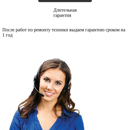
газовых плит
газовой поверхности
Длительная
геймпадов
гарантия
генераторов
генераторов азота
генераторов дыма
После работ по ремонту техники выдаем гарантию сроком на
генераторов льда
1 год
генераторов
гидравлических блоков питания
гидроаккумуляторов
гидроциклов
гидромассажеров
гидромодулей
гидроциклов
гигрометров
гильотинных ножей
гироскутеров
гладильных систем
глинтвейн-мейкеров
глубинных вибраторов
гомогенизаторов
gps часов
gps навигаторов
gps трекеров
градирней