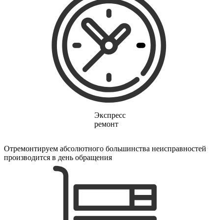
электропростыней
электрорезов
электрорубаноков
электросамокатов
электрощеток
электрощитов
электрошвабер
электросковороды
электротельферов
электротермосов
электровелосипедов
электровеников
эллиптических тренажеров
Экспресс
эндоскопов
ремонт
эпиляторов
факса
фальцовщиков
Отремонтируем абсолютного большинства неисправностей
фанкойлов
производится в день обращения
фаршемешалок
фекальных насосов
фенов
фенов настенных
фен-щеток
ферментаторов
финишер-брошюровщиков