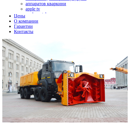
аппаратов кваркини
apple tv
apple watch
Цены
аромадиффузоров
О компании
аромастанций
Гарантии
ароматизаторов воздуха
Контакты
аудиоплееров
аудиопроцессоров
аудиосистем
аудиоусилителей
авто акустики, автомобильной акустики
авто мониторов
автохолодильников
автокондиционера
автоматики для генераторов
автоматики управления
автоматики вентустановок
автомобильных телевизоров
автомоек
автотрансформаторов
багги
бактерицидной лампы
беговых дорожек
бензобуров
бензогенераторов