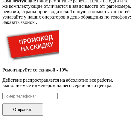
дезинфекторов банкнот
комплектующие плюс ремонтные работы. Цены на одни и те
диктофон
же комплектующие отличаются в зависимости от: part-номера,
дисковых пил
ревизии, страны производителя. Точную стоимость запчастей
дисководов
узнавайте у наших операторов в день обращения по телефону:
диспенсеров
Заказать звонок
.
диспенсеров для розлива напитков
диспенсеров тарелок подогреваемый
дисплеев
дистилляторов воды
дизельных горелок
дизельных генераторов
dj станций
dji goggles
Ремонтируйте со скидкой - 10%
док-станций
документ-камер
Действие распространяется на абсолютно все работы,
домашних кинотеатров
выполняемые инженером нашего сервисного центра.
домофонов
дорожек для ходьбы
драйкулеров
драм машин
дрелей
Отправить
дрелей для алмазного бурения
дрелей-миксеров
дрелей-шуруповертов
дрелей ударных