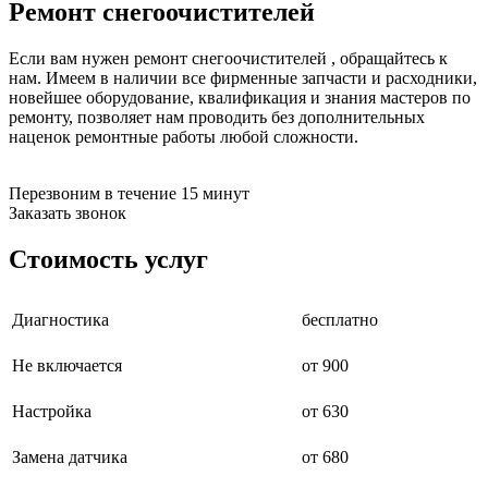
Ремонт снегоочистителей
бензоножниц
бензопил
бензорезов
Если вам нужен ремонт снегоочистителей , обращайтесь к
бензорезов
нам. Имеем в наличии все фирменные запчасти и расходники,
беспроводных систем мониторинга
новейшее оборудование, квалификация и знания мастеров по
беспроводных систем презентаций
ремонту, позволяет нам проводить без дополнительных
бетоноломов
наценок ремонтные работы любой сложности.
бетономешалок
безменов
биговщиков
Перезвоним в течение 15 минут
биноклей
Заказать звонок
блендеров
блинниц
Стоимость услуг
блоков автоматики насосов
блоков диспетчеризации
блоков коммутации
Диагностика
бесплатно
блоков охлаждения
блоков подключения
Не включается
от 900
блоков управления
бойлеров
бормашин
Настройка
от 630
брошюраторов
брудеров
Замена датчика
от 680
будильников
буферных накопителей