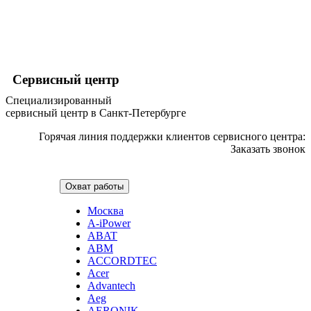
хьюмидоров
ибп
игровых приставок
игрушек
игрушек на радиоуправлении
imac
Сервисный центр
имитаторов верховой езды
инерционных массажеров
Специализированный
инфузионных насосов
сервисный центр в Санкт-Петербурге
ингаляторов
инкубаторов
Горячая линия поддержки клиентов сервисного центра:
инспекционных камер, видеоскопов
Заказать звонок
инструментов для опресовки труб
интегральных усилителей
интеллектуальных блокнотов
Охват работы
интерактивных досок
интерактивных панелей, цифровых постеров
Москва
интерактивных дисплеев
A-iPower
интерактивных комплексов
ABAT
интерфейсных модулей
ABM
инверторов
ACCORDTEC
ионизаторов
Acer
ip телефонов
Advantech
ipad
Aeg
iphone
AERONIK