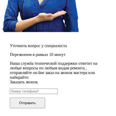
графических планшетов
граниторов
граверов
гребных тренажеров
грелок
грелок для ног
грелок для спины и шеи
греющих кабелей
грилей
грилей для кур
Уточнить вопрос у специалиста
грилей для шаурмы
Перезвоним в рамках 10 минут
громкоговорителей
гвоздезабивных пистолетов
Наша служба технической поддержки ответит на
hd камер
любые вопросы по любым видам ремонта ,
hd-медиаплееров
отправляйте on-line заказ на звонок мастера или
hi-fi
набирайте:
хлебопечек
Заказать звонок
хлеборезок
холодильников
холодильников для молока
холодильных шкафов
homepod
Отправить
хот-дог мейкеров
хотдогниц
хромбуков