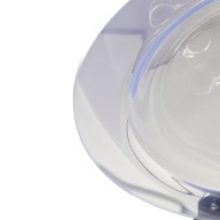
бензоножниц
бензопил
бензорезов
бензорезов
беспроводных систем мониторинга
беспроводных систем презентаций
бетоноломов
бетономешалок
безменов
биговщиков
биноклей
блендеров
блинниц
блоков автоматики насосов
блоков диспетчеризации
блоков коммутации
блоков охлаждения
блоков подключения
блоков управления
бойлеров
бормашин
брошюраторов
брудеров
будильников
буферных накопителей