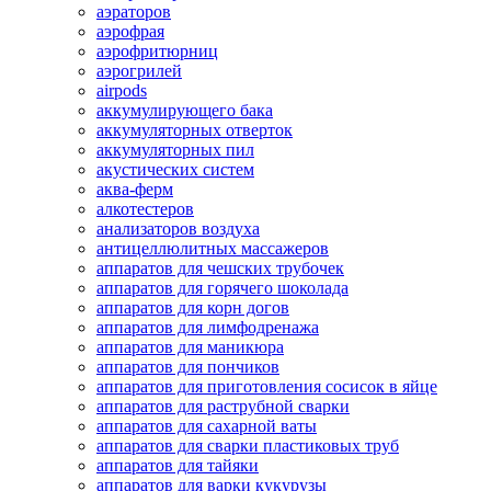
аэраторов
аэрофрая
аэрофритюрниц
аэрогрилей
airpods
аккумулирующего бака
аккумуляторных отверток
аккумуляторных пил
акустических систем
аква-ферм
алкотестеров
анализаторов воздуха
антицеллюлитных массажеров
аппаратов для чешских трубочек
аппаратов для горячего шоколада
аппаратов для корн догов
аппаратов для лимфодренажа
аппаратов для маникюра
аппаратов для пончиков
аппаратов для приготовления сосисок в яйце
аппаратов для раструбной сварки
аппаратов для сахарной ваты
аппаратов для сварки пластиковых труб
аппаратов для тайяки
аппаратов для варки кукурузы