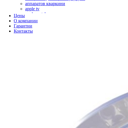
аппаратов кваркини
apple tv
apple watch
Цены
аромадиффузоров
О компании
аромастанций
Гарантии
ароматизаторов воздуха
Контакты
аудиоплееров
аудиопроцессоров
аудиосистем
аудиоусилителей
авто акустики, автомобильной акустики
авто мониторов
автохолодильников
автокондиционера
автоматики для генераторов
автоматики управления
автоматики вентустановок
автомобильных телевизоров
автомоек
автотрансформаторов
багги
бактерицидной лампы
беговых дорожек
бензобуров
бензогенераторов