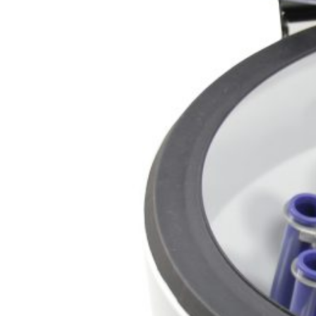
буклетмейкеров
бутербродниц
cd проигрывателей
cd ресиверов
cd транспортов
чаеварок
чайников
часов настенных
чебуречниц
чековых принтеров
чиллеров
дальномеров
дарсонвалей
датчиков качества воды
датчиков качества воздуха
датчиков протечки
датчиков температуры
дегидраторов
дельташлифмашин
депиляторов
депозитных машин
держателей с беспроводной зарядкой автомобильны
дестратификаторов
детекторов проводки