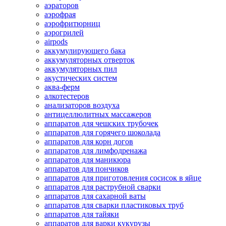
аэраторов
аэрофрая
аэрофритюрниц
аэрогрилей
airpods
аккумулирующего бака
аккумуляторных отверток
аккумуляторных пил
акустических систем
аква-ферм
алкотестеров
анализаторов воздуха
антицеллюлитных массажеров
аппаратов для чешских трубочек
аппаратов для горячего шоколада
аппаратов для корн догов
аппаратов для лимфодренажа
аппаратов для маникюра
аппаратов для пончиков
аппаратов для приготовления сосисок в яйце
аппаратов для раструбной сварки
аппаратов для сахарной ваты
аппаратов для сварки пластиковых труб
аппаратов для тайяки
аппаратов для варки кукурузы