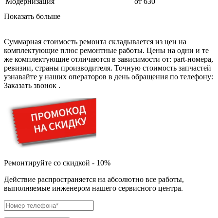
дезинфекторов банкнот
Модернизация
от 630
диктофон
Показать больше
дисковых пил
дисководов
диспенсеров
Суммарная стоимость ремонта складывается из цен на
диспенсеров для розлива напитков
комплектующие плюс ремонтные работы. Цены на одни и те
диспенсеров тарелок подогреваемый
же комплектующие отличаются в зависимости от: part-номера,
дисплеев
ревизии, страны производителя. Точную стоимость запчастей
дистилляторов воды
узнавайте у наших операторов в день обращения по телефону:
дизельных горелок
Заказать звонок
.
дизельных генераторов
dj станций
dji goggles
док-станций
документ-камер
домашних кинотеатров
домофонов
дорожек для ходьбы
драйкулеров
Ремонтируйте со скидкой - 10%
драм машин
дрелей
Действие распространяется на абсолютно все работы,
дрелей для алмазного бурения
выполняемые инженером нашего сервисного центра.
дрелей-миксеров
дрелей-шуруповертов
дрелей ударных