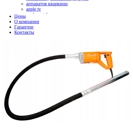
аппаратов кваркини
apple tv
apple watch
Цены
аромадиффузоров
О компании
аромастанций
Гарантии
ароматизаторов воздуха
Контакты
аудиоплееров
аудиопроцессоров
аудиосистем
аудиоусилителей
авто акустики, автомобильной акустики
авто мониторов
автохолодильников
автокондиционера
автоматики для генераторов
автоматики управления
автоматики вентустановок
автомобильных телевизоров
автомоек
автотрансформаторов
багги
бактерицидной лампы
беговых дорожек
бензобуров
бензогенераторов