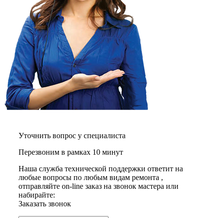
графических планшетов
граниторов
граверов
гребных тренажеров
грелок
грелок для ног
грелок для спины и шеи
греющих кабелей
грилей
грилей для кур
грилей для шаурмы
громкоговорителей
гвоздезабивных пистолетов
hd камер
hd-медиаплееров
Уточнить вопрос у специалиста
hi-fi
хлебопечек
Перезвоним в рамках 10 минут
хлеборезок
холодильников
Наша служба технической поддержки ответит на
холодильников для молока
любые вопросы по любым видам ремонта ,
холодильных шкафов
отправляйте on-line заказ на звонок мастера или
homepod
набирайте:
хот-дог мейкеров
Заказать звонок
хотдогниц
хромбуков