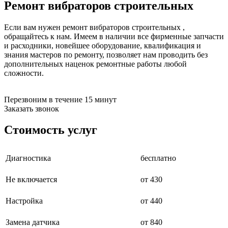
Ремонт вибраторов строительных
бензоножниц
бензопил
бензорезов
Если вам нужен ремонт вибраторов строительных ,
бензорезов
обращайтесь к нам. Имеем в наличии все фирменные запчасти
беспроводных систем мониторинга
и расходники, новейшее оборудование, квалификация и
беспроводных систем презентаций
знания мастеров по ремонту, позволяет нам проводить без
бетоноломов
дополнительных наценок ремонтные работы любой
бетономешалок
сложности.
безменов
биговщиков
биноклей
Перезвоним в течение 15 минут
блендеров
Заказать звонок
блинниц
блоков автоматики насосов
Стоимость услуг
блоков диспетчеризации
блоков коммутации
блоков охлаждения
Диагностика
бесплатно
блоков подключения
блоков управления
Не включается
от 430
бойлеров
бормашин
брошюраторов
Настройка
от 440
брудеров
будильников
Замена датчика
от 840
буферных накопителей