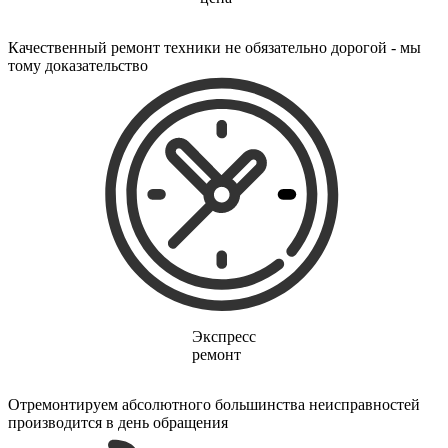
электропростыней
электрорезов
электрорубаноков
Качественный ремонт техники не обязательно дорогой - мы
электросамокатов
тому доказательство
электрощеток
электрощитов
электрошвабер
электросковороды
электротельферов
электротермосов
электровелосипедов
электровеников
эллиптических тренажеров
эндоскопов
эпиляторов
факса
фальцовщиков
фанкойлов
фаршемешалок
Экспресс
фекальных насосов
ремонт
фенов
фенов настенных
фен-щеток
Отремонтируем абсолютного большинства неисправностей
ферментаторов
производится в день обращения
финишер-брошюровщиков