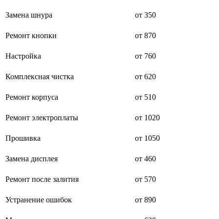
буклетмейкеров
Замена шнура
от 350
бутербродниц
cd проигрывателей
cd ресиверов
Ремонт кнопки
от 870
cd транспортов
чаеварок
Настройка
от 760
чайников
часов настенных
Комплексная чистка
от 620
чебуречниц
чековых принтеров
чиллеров
Ремонт корпуса
от 510
дальномеров
дарсонвалей
Ремонт электроплаты
от 1020
датчиков качества воды
датчиков качества воздуха
Прошивка
от 1050
датчиков протечки
датчиков температуры
дегидраторов
Замена дисплея
от 460
дельташлифмашин
депиляторов
Ремонт после залития
от 570
депозитных машин
держателей с беспроводной зарядкой автомобильны
Устранение ошибок
от 890
дестратификаторов
детекторов проводки