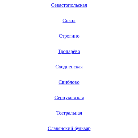
ресиверов
Севастопольская
ретрансляторов
рисоварок
Сокол
ритм-машин
ризографов
робота для чистки бассейнов
Строгино
робот плоттеров
робот полотеров
робот-пылесосов
Тропарёво
робот-стеклоочистителей
ротационных кипятильников
роторных машин
Сходненская
ручных массажеров
сабельных пил
Свиблово
сабвуферов
садовых измельчителей
садовых пылесосв
Серпуховская
садовых пылесосов
садовых тракторов
самоваров
Театральная
сатинировальных машин
саун для лица
саундбаров
Славянский бульвар
счетчиков банкнот
счетчиков электроэнергии