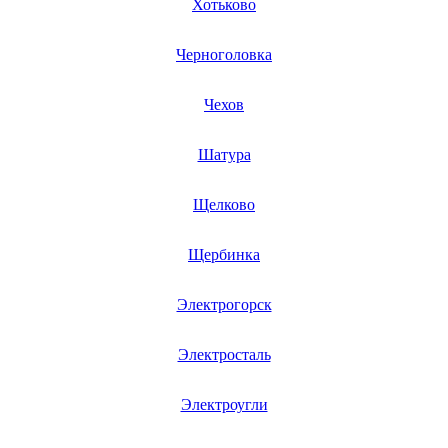
Хотьково
криогенных насосов
кромкооблицовочных станков
кромочных фрезеров
Черноголовка
кроссовых мотоциклов
крышкоделательных аппаратов
кухонных машин
Чехов
кухонных плит
кухонных систем
кухонных весов
Шатура
кухонных блоков
кулеров для воды
культиваторов
Щелково
купюроприемников
курвиметров
Щербинка
кустореза
куттера
квадроциклов
Электрогорск
квадрокоптеров
кварцевый генератор
лабораторных блоков
Электросталь
ламинаторов
ламинаторов карт
ламп для проектора
Электроугли
лазерных записывающих устройств
лазерных уровеней