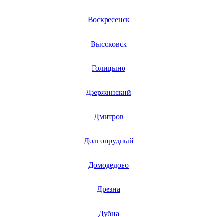
финишер-степлеров
fm тюнеров
Воскресенск
фонарей
фондю
фонокорректоров
Высоковск
форматно-раскроечных центров
формовщиков
фотоаппаратов
Голицыно
фотоаппаратов моментальной печати
фотоэпиляторов
фотопринтеров
Дзержинский
фотостанций
фрезеров
Дмитров
фрезерных станков
фритюрниц
фризеров для мороженого
Долгопрудный
фуговальных станков
гайковертов
гастрономических машин
Домодедово
газонных граблей с электроприводом
газонокосилки-робота
газонокосилок
Дрезна
газонокосильных машин
газовых горелок
Дубна
газовых колонок