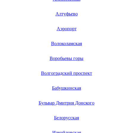
микшерных пультов
мини атс
Алтуфьево
мини-печей
мини-пылесосов
мини-трактора (райдера)
Аэропорт
мини-тракторов
мини варок
минибаров
Волоколамская
минимоек
минироторов
миостимуляторов
Воробьевы горы
многофункциональных инструментов
многоступенчатых насосов
Волгоградский проспект
мобильных дробилок
мобильных телефонов (смартфонов)
модемов
Бабушкинская
модулей подключения
модулей управления
моек
Бульвар Дмитрия Донского
моек воздуха
мойки высокого давления
молокоотсосов
Белорусская
мониторов медицинских
мониторов, жк панелей
моноблоков
Измайловская