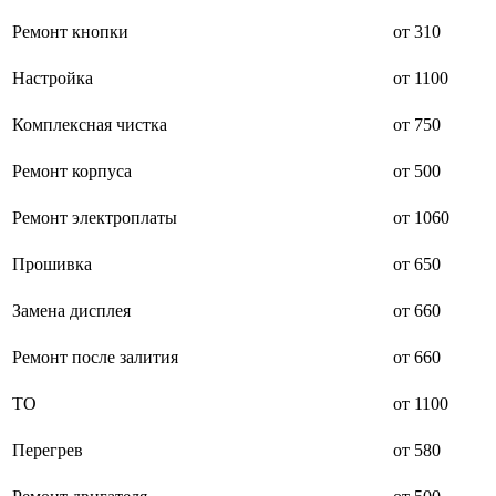
дезинфекторов банкнот
диктофон
Ремонт кнопки
от 310
дисковых пил
дисководов
Настройка
от 1100
диспенсеров
диспенсеров для розлива напитков
диспенсеров тарелок подогреваемый
Комплексная чистка
от 750
дисплеев
дистилляторов воды
Ремонт корпуса
от 500
дизельных горелок
дизельных генераторов
Ремонт электроплаты
от 1060
dj станций
dji goggles
док-станций
Прошивка
от 650
документ-камер
домашних кинотеатров
Замена дисплея
от 660
домофонов
дорожек для ходьбы
Ремонт после залития
от 660
драйкулеров
драм машин
дрелей
ТО
от 1100
дрелей для алмазного бурения
дрелей-миксеров
Перегрев
от 580
дрелей-шуруповертов
дрелей ударных