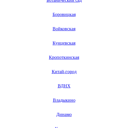
Ботанический сад
мультиметров
мультипечей
Боровицкая
мультирезок
мультиварок
музыкальных стримеров
Войковская
музыкальных центров
мясорубок
мясорыхлителей
Кунцевская
мышей
напольной акустики
напольных весов
Кропоткинская
нарезчиков бумаг
нарезчиков швов
Китай-город
нарезчиков визиток
наручных часов
наружных блоков кондиционера
ВДНХ
насосов
насосов для бассена
насосов для гидромассажа
Владыкино
насосов для водных аттракционов
насосов-измельчителей
насосов рутса
Динамо
насосов высокого давления
насосных станций, станций поддержания давления