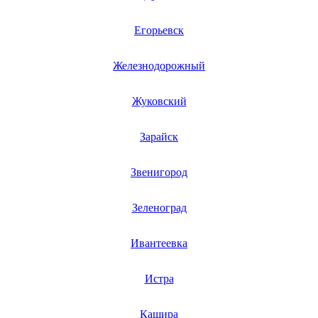
газовых плит
газовой поверхности
Егорьевск
геймпадов
генераторов
генераторов азота
Железнодорожный
генераторов дыма
генераторов льда
генераторов
Жуковский
гидравлических блоков питания
гидроаккумуляторов
гидроциклов
Зарайск
гидромассажеров
гидромодулей
Звенигород
гидроциклов
гигрометров
гильотинных ножей
Зеленоград
гироскутеров
гладильных систем
глинтвейн-мейкеров
Ивантеевка
глубинных вибраторов
гомогенизаторов
gps часов
Истра
gps навигаторов
gps трекеров
Кашира
градирней