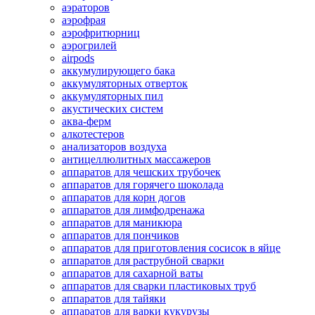
аэраторов
аэрофрая
аэрофритюрниц
аэрогрилей
airpods
аккумулирующего бака
аккумуляторных отверток
аккумуляторных пил
акустических систем
аква-ферм
алкотестеров
анализаторов воздуха
антицеллюлитных массажеров
аппаратов для чешских трубочек
аппаратов для горячего шоколада
аппаратов для корн догов
аппаратов для лимфодренажа
аппаратов для маникюра
аппаратов для пончиков
аппаратов для приготовления сосисок в яйце
аппаратов для раструбной сварки
аппаратов для сахарной ваты
аппаратов для сварки пластиковых труб
аппаратов для тайяки
аппаратов для варки кукурузы