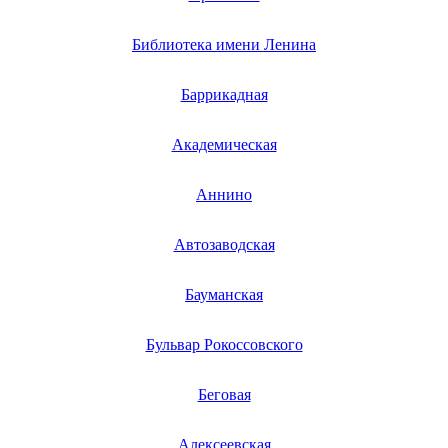
массажных кресел
массажных матрасов
Библиотека имени Ленина
массжных накидок
md-проигрывателей
mdv
Баррикадная
медиакомплексов
медиаплееров
медленноварок
Академическая
меланжеров
мельниц
мембранных насосов
Аннино
менеджеров горения
мешкозашивочных машин
Автозаводская
металлоискателей
метеостанций
мфу
Бауманская
midi-клавиатур
midi контроллеров
микрофонов
Бульвар Рокоссовского
микрофонных беспроводных систем
микроскопов
микроволновых печей
Беговая
миксеров
миксеров для молочных коктейлей
миксеров для напитков
Алексеевская