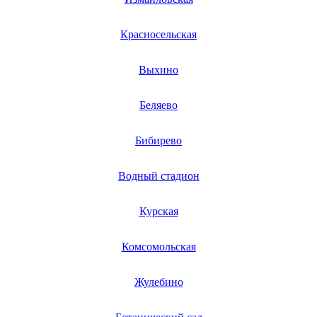
моноподов
монтажных пил
Красносельская
монтажных пистолетов
мопедов
морожениц
Выхино
морозильника
мотоблоков
мотобуксировщиков
Беляево
мотобуров
мотоциклов
мотодреля
Бибирево
мотокос
мотокос
Водный стадион
мотокультиваторов
мотопомп
мотопомп
Курская
моторов
мотоциклов
мотовибраторов
Комсомольская
мукопросеивателей
мультиинструментов
мультикондитеров
Жулебино
мультимедийных систем
мультимейкеров
мультимеров