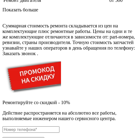
Ремонт двигателя
от 500
дренажных насосов
дробильных установок
Показать больше
дровоколов
дровоколов
духового шкафа
Суммарная стоимость ремонта складывается из цен на
дупликаторов
комплектующие плюс ремонтные работы. Цены на одни и те
dvd и blue-ray плееров
же комплектующие отличаются в зависимости от: part-номера,
двигателей бензиновых
ревизии, страны производителя. Точную стоимость запчастей
двигателей дизельных
узнавайте у наших операторов в день обращения по телефону:
двигателей для алмазного бурения
Заказать звонок
.
двигателей горелки
двигателей садовой техники
двигателей
эхолотов
экшн камер
экстракторов питательных веществ
экстракторных машин
эксцентриковых шлифовальных машин
эквалайзеров
Ремонтируйте со скидкой - 10%
электрических банных печей
электрических лебедок
Действие распространяется на абсолютно все работы,
электрических ловушек насекомых
выполняемые инженером нашего сервисного центра.
электрических медицинских кроватей
электрических пилок
электрический плит