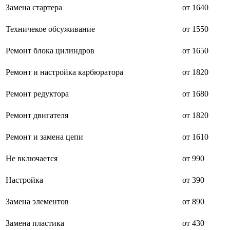
Замена стартера
от 1640
буклетмейкеров
бутербродниц
cd проигрывателей
Техничекое обсуживание
от 1550
cd ресиверов
cd транспортов
Ремонт блока цилиндров
от 1650
чаеварок
чайников
Ремонт и настройка карбюратора
от 1820
часов настенных
чебуречниц
чековых принтеров
Ремонт редуктора
от 1680
чиллеров
дальномеров
Ремонт двигателя
от 1820
дарсонвалей
датчиков качества воды
Ремонт и замена цепи
от 1610
датчиков качества воздуха
датчиков протечки
датчиков температуры
Не включается
от 990
дегидраторов
дельташлифмашин
Настройка
от 390
депиляторов
депозитных машин
Замена элементов
от 890
держателей с беспроводной зарядкой автомобильны
дестратификаторов
детекторов проводки
Замена пластика
от 430