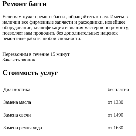
Ремонт багги
бензоножниц
бензопил
бензорезов
Если вам нужен ремонт багги , обращайтесь к нам. Имеем в
бензорезов
наличии все фирменные запчасти и расходники, новейшее
беспроводных систем мониторинга
оборудование, квалификация и знания мастеров по ремонту,
беспроводных систем презентаций
позволяет нам проводить без дополнительных наценок
бетоноломов
ремонтные работы любой сложности.
бетономешалок
безменов
биговщиков
Перезвоним в течение 15 минут
биноклей
Заказать звонок
блендеров
блинниц
Стоимость услуг
блоков автоматики насосов
блоков диспетчеризации
блоков коммутации
Диагностика
бесплатно
блоков охлаждения
блоков подключения
Замена масла
от 1330
блоков управления
бойлеров
бормашин
Замена свечи
от 1490
брошюраторов
брудеров
Замена ремня хода
от 1630
будильников
буферных накопителей