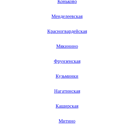
окрасочных аппаратов
Коньково
омлетниц
опрыскивателей
Менделеевская
опрыскивателей
орбитальных шлифмашинок
орешниц
Красногвардейская
ошейников электронных
осушителей
осушителей воздуха
Мякинино
отбойных молотоков
отопительных котелов
отпаривателей
Фрунзенская
отрезных станков
отсасывателей хирургических
Кузьминки
оверлоков
овощемоечных машин
овощерезок
Нагатинская
овоскопов
озонаторов
озонаторов-ионизаторов
Каширская
панельных пил
парафиновых ламп
парктроников
Митино
парогенераторов
парогенераторов для сауны