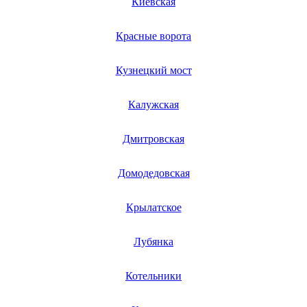
Киевская
настольных часов
настольных компьютеров
Красные ворота
наушников от храпа
наушников
негатоскопов
Кузнецкий мост
нейлеров
неттопов
нивелиров лазерных
Калужская
низкотемпературного морозильника
ночников
ноутбуков
Дмитровская
ножей электрических
объективов
Домодедовская
обогревателей
обрезчиков углов
очищающих щеток
Крылатское
очистителей воздуха
очков с акустикой
очков виртуальной реальности
Лубянка
одноступенчатых насосов
охладителей
охладителей бокалов
Котельники
охладителей бутылок
охлаждаемых столов