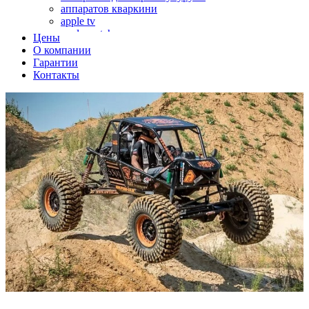
аппаратов кваркини
apple tv
apple watch
Цены
аромадиффузоров
О компании
аромастанций
Гарантии
ароматизаторов воздуха
Контакты
аудиоплееров
аудиопроцессоров
аудиосистем
аудиоусилителей
авто акустики, автомобильной акустики
авто мониторов
автохолодильников
автокондиционера
автоматики для генераторов
автоматики управления
автоматики вентустановок
автомобильных телевизоров
автомоек
автотрансформаторов
багги
бактерицидной лампы
беговых дорожек
бензобуров
бензогенераторов