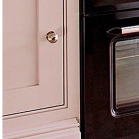
буклетмейкеров
бутербродниц
cd проигрывателей
cd ресиверов
cd транспортов
чаеварок
чайников
часов настенных
чебуречниц
чековых принтеров
чиллеров
дальномеров
дарсонвалей
датчиков качества воды
датчиков качества воздуха
датчиков протечки
датчиков температуры
дегидраторов
дельташлифмашин
депиляторов
депозитных машин
держателей с беспроводной зарядкой автомобильны
дестратификаторов
детекторов проводки