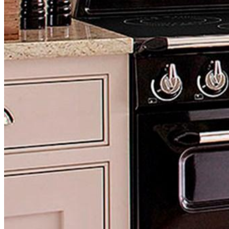
бензоножниц
бензопил
бензорезов
бензорезов
беспроводных систем мониторинга
беспроводных систем презентаций
бетоноломов
бетономешалок
безменов
биговщиков
биноклей
блендеров
блинниц
блоков автоматики насосов
блоков диспетчеризации
блоков коммутации
блоков охлаждения
блоков подключения
блоков управления
бойлеров
бормашин
брошюраторов
брудеров
будильников
буферных накопителей