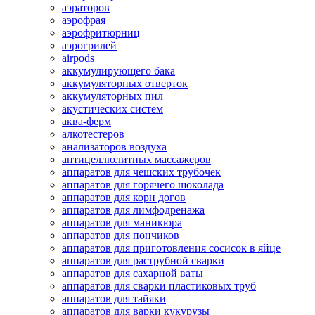
аэраторов
аэрофрая
аэрофритюрниц
аэрогрилей
airpods
аккумулирующего бака
аккумуляторных отверток
аккумуляторных пил
акустических систем
аква-ферм
алкотестеров
анализаторов воздуха
антицеллюлитных массажеров
аппаратов для чешских трубочек
аппаратов для горячего шоколада
аппаратов для корн догов
аппаратов для лимфодренажа
аппаратов для маникюра
аппаратов для пончиков
аппаратов для приготовления сосисок в яйце
аппаратов для раструбной сварки
аппаратов для сахарной ваты
аппаратов для сварки пластиковых труб
аппаратов для тайяки
аппаратов для варки кукурузы