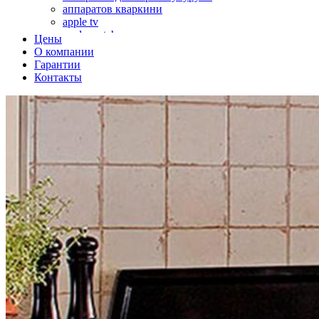
аппаратов кваркини
apple tv
apple watch
Цены
аромадиффузоров
О компании
аромастанций
Гарантии
ароматизаторов воздуха
Контакты
аудиоплееров
аудиопроцессоров
аудиосистем
аудиоусилителей
авто акустики, автомобильной акустики
авто мониторов
автохолодильников
автокондиционера
автоматики для генераторов
автоматики управления
автоматики вентустановок
автомобильных телевизоров
автомоек
автотрансформаторов
багги
бактерицидной лампы
беговых дорожек
бензобуров
бензогенераторов