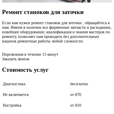
бензоножниц
бензопил
Ремонт станоков для заточки
бензорезов
бензорезов
беспроводных систем мониторинга
Если вам нужен ремонт станоков для заточки , обращайтесь к
беспроводных систем презентаций
нам. Имеем в наличии все фирменные запчасти и расходники,
бетоноломов
новейшее оборудование, квалификация и знания мастеров по
бетономешалок
ремонту, позволяет нам проводить без дополнительных
безменов
наценок ремонтные работы любой сложности.
биговщиков
биноклей
блендеров
Перезвоним в течение 15 минут
блинниц
Заказать звонок
блоков автоматики насосов
блоков диспетчеризации
Стоимость услуг
блоков коммутации
блоков охлаждения
блоков подключения
Диагностика
бесплатно
блоков управления
бойлеров
Не включается
от 870
бормашин
брошюраторов
брудеров
Настройка
от 810
будильников
буферных накопителей