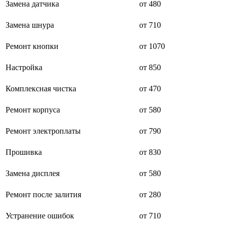
Замена датчика
от 480
буклетмейкеров
бутербродниц
Замена шнура
от 710
cd проигрывателей
cd ресиверов
cd транспортов
Ремонт кнопки
от 1070
чаеварок
чайников
Настройка
от 850
часов настенных
чебуречниц
Комплексная чистка
от 470
чековых принтеров
чиллеров
дальномеров
Ремонт корпуса
от 580
дарсонвалей
датчиков качества воды
Ремонт электроплаты
от 790
датчиков качества воздуха
датчиков протечки
Прошивка
от 830
датчиков температуры
дегидраторов
дельташлифмашин
Замена дисплея
от 580
депиляторов
депозитных машин
Ремонт после залития
от 280
держателей с беспроводной зарядкой автомобильны
дестратификаторов
Устранение ошибок
от 710
детекторов проводки