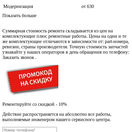
дезинфекторов банкнот
диктофон
Модернизация
от 630
дисковых пил
Показать больше
дисководов
диспенсеров
диспенсеров для розлива напитков
Суммарная стоимость ремонта складывается из цен на
диспенсеров тарелок подогреваемый
комплектующие плюс ремонтные работы. Цены на одни и те
дисплеев
же комплектующие отличаются в зависимости от: part-номера,
дистилляторов воды
ревизии, страны производителя. Точную стоимость запчастей
дизельных горелок
узнавайте у наших операторов в день обращения по телефону:
дизельных генераторов
Заказать звонок
.
dj станций
dji goggles
док-станций
документ-камер
домашних кинотеатров
домофонов
дорожек для ходьбы
драйкулеров
драм машин
Ремонтируйте со скидкой - 10%
дрелей
дрелей для алмазного бурения
Действие распространяется на абсолютно все работы,
дрелей-миксеров
выполняемые инженером нашего сервисного центра.
дрелей-шуруповертов
дрелей ударных