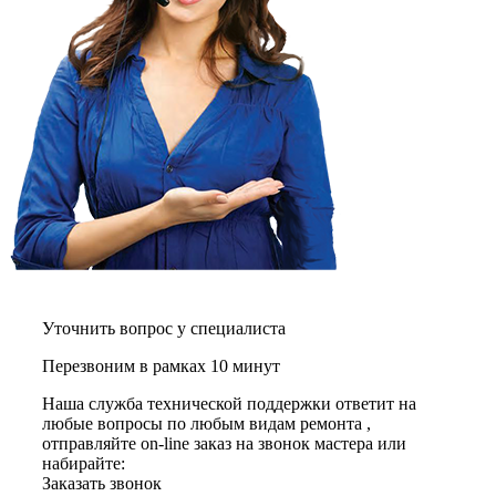
графических планшетов
граниторов
граверов
гребных тренажеров
грелок
грелок для ног
грелок для спины и шеи
греющих кабелей
грилей
грилей для кур
грилей для шаурмы
громкоговорителей
гвоздезабивных пистолетов
hd камер
hd-медиаплееров
hi-fi
Уточнить вопрос у специалиста
хлебопечек
хлеборезок
Перезвоним в рамках 10 минут
холодильников
холодильников для молока
Наша служба технической поддержки ответит на
холодильных шкафов
любые вопросы по любым видам ремонта ,
homepod
отправляйте on-line заказ на звонок мастера или
хот-дог мейкеров
набирайте:
хотдогниц
Заказать звонок
хромбуков