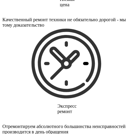
электропростыней
цена
электрорезов
электрорубаноков
электросамокатов
Качественный ремонт техники не обязательно дорогой - мы
электрощеток
тому доказательство
электрощитов
электрошвабер
электросковороды
электротельферов
электротермосов
электровелосипедов
электровеников
эллиптических тренажеров
эндоскопов
эпиляторов
факса
фальцовщиков
фанкойлов
фаршемешалок
фекальных насосов
Экспресс
фенов
ремонт
фенов настенных
фен-щеток
ферментаторов
Отремонтируем абсолютного большинства неисправностей
финишер-брошюровщиков
производится в день обращения