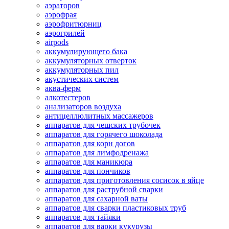
аэраторов
аэрофрая
аэрофритюрниц
аэрогрилей
airpods
аккумулирующего бака
аккумуляторных отверток
аккумуляторных пил
акустических систем
аква-ферм
алкотестеров
анализаторов воздуха
антицеллюлитных массажеров
аппаратов для чешских трубочек
аппаратов для горячего шоколада
аппаратов для корн догов
аппаратов для лимфодренажа
аппаратов для маникюра
аппаратов для пончиков
аппаратов для приготовления сосисок в яйце
аппаратов для раструбной сварки
аппаратов для сахарной ваты
аппаратов для сварки пластиковых труб
аппаратов для тайяки
аппаратов для варки кукурузы