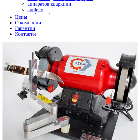
аппаратов кваркини
apple tv
apple watch
Цены
аромадиффузоров
О компании
аромастанций
Гарантии
ароматизаторов воздуха
Контакты
аудиоплееров
аудиопроцессоров
аудиосистем
аудиоусилителей
авто акустики, автомобильной акустики
авто мониторов
автохолодильников
автокондиционера
автоматики для генераторов
автоматики управления
автоматики вентустановок
автомобильных телевизоров
автомоек
автотрансформаторов
багги
бактерицидной лампы
беговых дорожек
бензобуров
бензогенераторов