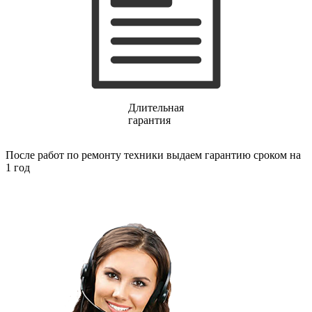
газовых плит
газовой поверхности
геймпадов
генераторов
генераторов азота
генераторов дыма
генераторов льда
генераторов
гидравлических блоков питания
Длительная
гидроаккумуляторов
гарантия
гидроциклов
гидромассажеров
После работ по ремонту техники выдаем гарантию сроком на
гидромодулей
1 год
гидроциклов
гигрометров
гильотинных ножей
гироскутеров
гладильных систем
глинтвейн-мейкеров
глубинных вибраторов
гомогенизаторов
gps часов
gps навигаторов
gps трекеров
градирней