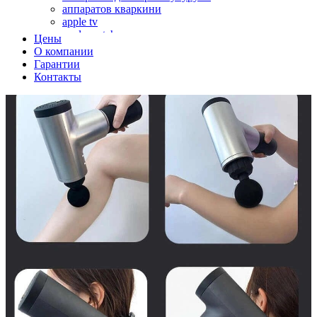
аппаратов кваркини
apple tv
apple watch
Цены
аромадиффузоров
О компании
аромастанций
Гарантии
ароматизаторов воздуха
Контакты
аудиоплееров
аудиопроцессоров
аудиосистем
аудиоусилителей
авто акустики, автомобильной акустики
авто мониторов
автохолодильников
автокондиционера
автоматики для генераторов
автоматики управления
автоматики вентустановок
автомобильных телевизоров
автомоек
автотрансформаторов
багги
бактерицидной лампы
беговых дорожек
бензобуров
бензогенераторов