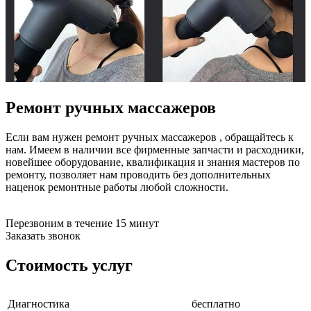
бензоножниц
бензопил
бензорезов
бензорезов
беспроводных систем мониторинга
беспроводных систем презентаций
бетоноломов
бетономешалок
Ремонт ручных массажеров
безменов
биговщиков
биноклей
Если вам нужен ремонт ручных массажеров , обращайтесь к
блендеров
нам. Имеем в наличии все фирменные запчасти и расходники,
блинниц
новейшее оборудование, квалификация и знания мастеров по
блоков автоматики насосов
ремонту, позволяет нам проводить без дополнительных
блоков диспетчеризации
наценок ремонтные работы любой сложности.
блоков коммутации
блоков охлаждения
блоков подключения
Перезвоним в течение 15 минут
блоков управления
Заказать звонок
бойлеров
бормашин
Стоимость услуг
брошюраторов
брудеров
будильников
Диагностика
бесплатно
буферных накопителей