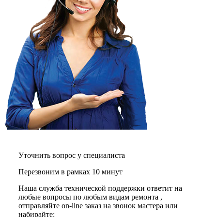
графических планшетов
граниторов
граверов
гребных тренажеров
грелок
грелок для ног
грелок для спины и шеи
греющих кабелей
грилей
грилей для кур
грилей для шаурмы
громкоговорителей
гвоздезабивных пистолетов
hd камер
hd-медиаплееров
hi-fi
хлебопечек
хлеборезок
Уточнить вопрос у специалиста
холодильников
Перезвоним в рамках 10 минут
холодильников для молока
холодильных шкафов
Наша служба технической поддержки ответит на
homepod
любые вопросы по любым видам ремонта ,
хот-дог мейкеров
отправляйте on-line заказ на звонок мастера или
хотдогниц
набирайте:
хромбуков