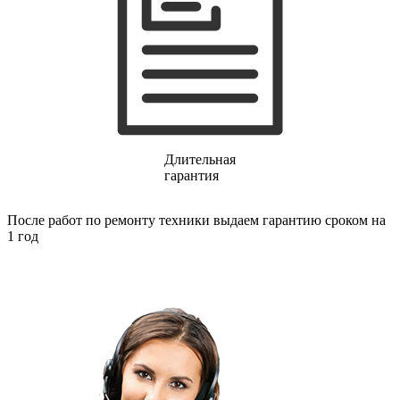
газовых плит
газовой поверхности
геймпадов
генераторов
генераторов азота
генераторов дыма
генераторов льда
генераторов
гидравлических блоков питания
гидроаккумуляторов
Длительная
гидроциклов
гарантия
гидромассажеров
гидромодулей
гидроциклов
После работ по ремонту техники выдаем гарантию сроком на
гигрометров
1 год
гильотинных ножей
гироскутеров
гладильных систем
глинтвейн-мейкеров
глубинных вибраторов
гомогенизаторов
gps часов
gps навигаторов
gps трекеров
градирней