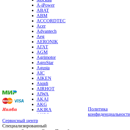
ирригаторов
A-iPower
измельчителей бытовых
ABAT
измельчителей льда, льдодробителей
ABM
измельчителей отходов пищи
ACCORDTEC
измельчителей садового мусора
Acer
измерителей влажности древесины
Advantech
измерительных клещей
Aeg
извещателей охранных
AERONIK
извещателей пожарных
АГАТ
йогуртниц
AGM
кабин для курения
Agrimotor
каландра
AgroStar
камер видеонаблюдения, камер заднего вида
Agusta
Мы
камнерезных станков
AIC
принимаем
канализационных установок
AIKEN
оплату:
канатной машины
Aiqidi
капучинаторов (вспенивателей для молока, пеновзб
AIRHOT
карманных проекторов
AIWA
картофелечисток
AKAI
кассовой техники
AKG
Политика
казанов индукционных
AKIRA
конфиденциальност
кегераторов
AKPO
кексниц
Aksa
Сервисный центр
кипятильников
AL-KO
Специализированный