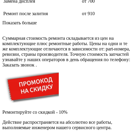
дезинфекторов банкнот
Замена дисплея
от 700
диктофон
дисковых пил
Ремонт после залития
от 910
дисководов
диспенсеров
Показать больше
диспенсеров для розлива напитков
диспенсеров тарелок подогреваемый
дисплеев
Суммарная стоимость ремонта складывается из цен на
дистилляторов воды
комплектующие плюс ремонтные работы. Цены на одни и те
дизельных горелок
же комплектующие отличаются в зависимости от: part-номера,
дизельных генераторов
ревизии, страны производителя. Точную стоимость запчастей
dj станций
узнавайте у наших операторов в день обращения по телефону:
dji goggles
Заказать звонок
.
док-станций
документ-камер
домашних кинотеатров
домофонов
дорожек для ходьбы
драйкулеров
драм машин
дрелей
Ремонтируйте со скидкой - 10%
дрелей для алмазного бурения
дрелей-миксеров
Действие распространяется на абсолютно все работы,
дрелей-шуруповертов
выполняемые инженером нашего сервисного центра.
дрелей ударных