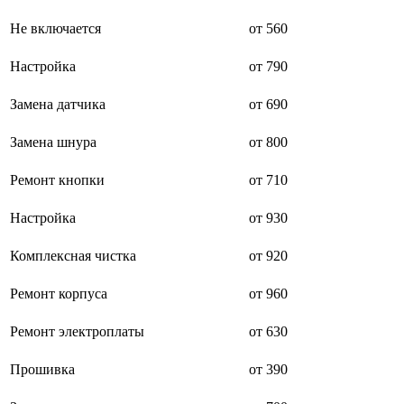
буклетмейкеров
Не включается
от 560
бутербродниц
cd проигрывателей
cd ресиверов
Настройка
от 790
cd транспортов
чаеварок
Замена датчика
от 690
чайников
часов настенных
Замена шнура
от 800
чебуречниц
чековых принтеров
чиллеров
Ремонт кнопки
от 710
дальномеров
дарсонвалей
Настройка
от 930
датчиков качества воды
датчиков качества воздуха
Комплексная чистка
от 920
датчиков протечки
датчиков температуры
дегидраторов
Ремонт корпуса
от 960
дельташлифмашин
депиляторов
Ремонт электроплаты
от 630
депозитных машин
держателей с беспроводной зарядкой автомобильны
Прошивка
от 390
дестратификаторов
детекторов проводки