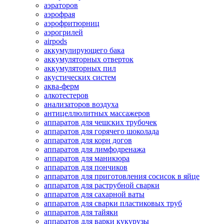
аэраторов
аэрофрая
аэрофритюрниц
аэрогрилей
airpods
аккумулирующего бака
аккумуляторных отверток
аккумуляторных пил
акустических систем
аква-ферм
алкотестеров
анализаторов воздуха
антицеллюлитных массажеров
аппаратов для чешских трубочек
аппаратов для горячего шоколада
аппаратов для корн догов
аппаратов для лимфодренажа
аппаратов для маникюра
аппаратов для пончиков
аппаратов для приготовления сосисок в яйце
аппаратов для раструбной сварки
аппаратов для сахарной ваты
аппаратов для сварки пластиковых труб
аппаратов для тайяки
аппаратов для варки кукурузы