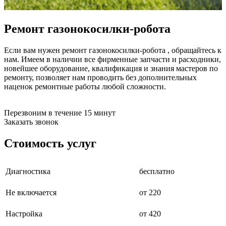
бензоножниц
бензопил
бензорезов
Ремонт газонокосилки-робота
бензорезов
беспроводных систем мониторинга
Если вам нужен ремонт газонокосилки-робота , обращайтесь к
беспроводных систем презентаций
нам. Имеем в наличии все фирменные запчасти и расходники,
бетоноломов
новейшее оборудование, квалификация и знания мастеров по
бетономешалок
ремонту, позволяет нам проводить без дополнительных
безменов
наценок ремонтные работы любой сложности.
биговщиков
биноклей
блендеров
Перезвоним в течение 15 минут
блинниц
Заказать звонок
блоков автоматики насосов
блоков диспетчеризации
Стоимость услуг
блоков коммутации
блоков охлаждения
блоков подключения
блоков управления
Диагностика
бесплатно
бойлеров
бормашин
Не включается
от 220
брошюраторов
брудеров
Настройка
от 420
будильников
буферных накопителей