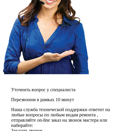
графических планшетов
граниторов
граверов
гребных тренажеров
грелок
грелок для ног
грелок для спины и шеи
греющих кабелей
грилей
грилей для кур
грилей для шаурмы
громкоговорителей
гвоздезабивных пистолетов
hd камер
hd-медиаплееров
hi-fi
хлебопечек
Уточнить вопрос у специалиста
хлеборезок
холодильников
Перезвоним в рамках 10 минут
холодильников для молока
холодильных шкафов
Наша служба технической поддержки ответит на
homepod
любые вопросы по любым видам ремонта ,
хот-дог мейкеров
отправляйте on-line заказ на звонок мастера или
хотдогниц
набирайте:
хромбуков
Заказать звонок