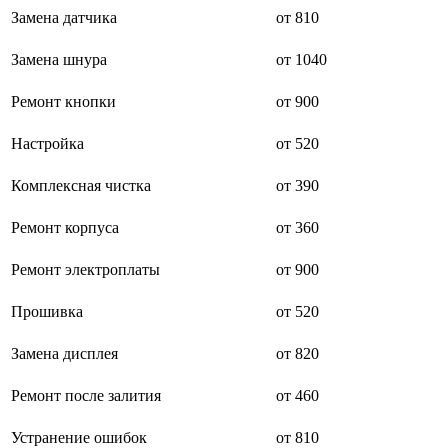
буклетмейкеров
Замена датчика
от 810
бутербродниц
cd проигрывателей
Замена шнура
от 1040
cd ресиверов
cd транспортов
Ремонт кнопки
от 900
чаеварок
чайников
часов настенных
Настройка
от 520
чебуречниц
чековых принтеров
Комплексная чистка
от 390
чиллеров
дальномеров
Ремонт корпуса
от 360
дарсонвалей
датчиков качества воды
датчиков качества воздуха
Ремонт электроплаты
от 900
датчиков протечки
датчиков температуры
Прошивка
от 520
дегидраторов
дельташлифмашин
Замена дисплея
от 820
депиляторов
депозитных машин
держателей с беспроводной зарядкой автомобильны
Ремонт после залития
от 460
дестратификаторов
детекторов проводки
Устранение ошибок
от 810