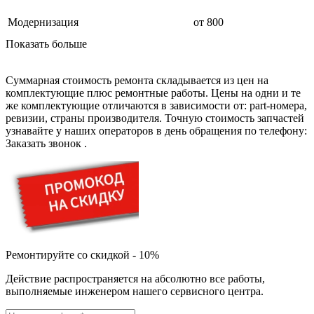
дезинфекторов банкнот
диктофон
Модернизация
от 800
дисковых пил
дисководов
Показать больше
диспенсеров
диспенсеров для розлива напитков
диспенсеров тарелок подогреваемый
Суммарная стоимость ремонта складывается из цен на
дисплеев
комплектующие плюс ремонтные работы. Цены на одни и те
дистилляторов воды
же комплектующие отличаются в зависимости от: part-номера,
дизельных горелок
ревизии, страны производителя. Точную стоимость запчастей
дизельных генераторов
узнавайте у наших операторов в день обращения по телефону:
dj станций
Заказать звонок
.
dji goggles
док-станций
документ-камер
домашних кинотеатров
домофонов
дорожек для ходьбы
драйкулеров
драм машин
дрелей
Ремонтируйте со скидкой - 10%
дрелей для алмазного бурения
дрелей-миксеров
Действие распространяется на абсолютно все работы,
дрелей-шуруповертов
выполняемые инженером нашего сервисного центра.
дрелей ударных