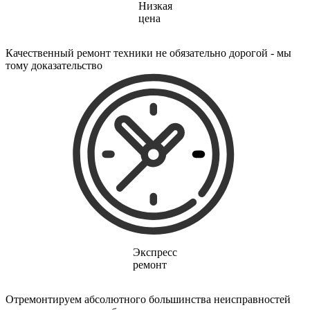
электропростыней
Низкая
электрорезов
цена
электрорубаноков
электросамокатов
Качественный ремонт техники не обязательно дорогой - мы
электрощеток
тому доказательство
электрощитов
электрошвабер
электросковороды
электротельферов
электротермосов
электровелосипедов
электровеников
эллиптических тренажеров
эндоскопов
эпиляторов
факса
фальцовщиков
фанкойлов
фаршемешалок
фекальных насосов
Экспресс
фенов
ремонт
фенов настенных
фен-щеток
ферментаторов
Отремонтируем абсолютного большинства неисправностей
финишер-брошюровщиков