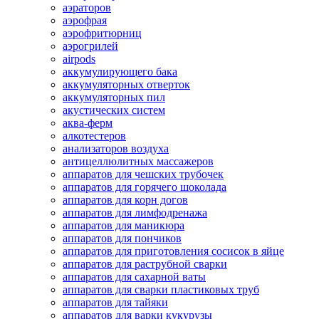
аэраторов
аэрофрая
аэрофритюрниц
аэрогрилей
airpods
аккумулирующего бака
аккумуляторных отверток
аккумуляторных пил
акустических систем
аква-ферм
алкотестеров
анализаторов воздуха
антицеллюлитных массажеров
аппаратов для чешских трубочек
аппаратов для горячего шоколада
аппаратов для корн догов
аппаратов для лимфодренажа
аппаратов для маникюра
аппаратов для пончиков
аппаратов для приготовления сосисок в яйце
аппаратов для раструбной сварки
аппаратов для сахарной ваты
аппаратов для сварки пластиковых труб
аппаратов для тайяки
аппаратов для варки кукурузы