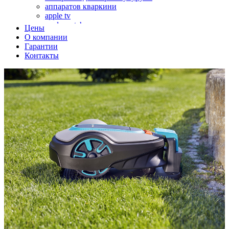
аппаратов кваркини
apple tv
apple watch
Цены
аромадиффузоров
О компании
аромастанций
Гарантии
ароматизаторов воздуха
Контакты
аудиоплееров
аудиопроцессоров
аудиосистем
аудиоусилителей
авто акустики, автомобильной акустики
авто мониторов
автохолодильников
автокондиционера
автоматики для генераторов
автоматики управления
автоматики вентустановок
автомобильных телевизоров
автомоек
автотрансформаторов
багги
бактерицидной лампы
беговых дорожек
бензобуров
бензогенераторов