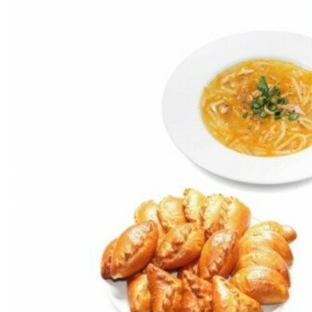
бензоножниц
бензопил
бензорезов
бензорезов
беспроводных систем мониторинга
беспроводных систем презентаций
бетоноломов
бетономешалок
безменов
биговщиков
биноклей
блендеров
блинниц
блоков автоматики насосов
блоков диспетчеризации
блоков коммутации
блоков охлаждения
блоков подключения
блоков управления
бойлеров
бормашин
брошюраторов
брудеров
будильников
буферных накопителей