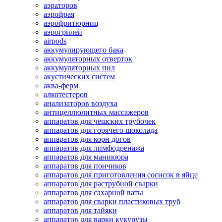
аэраторов
аэрофрая
аэрофритюрниц
аэрогрилей
airpods
аккумулирующего бака
аккумуляторных отверток
аккумуляторных пил
акустических систем
аква-ферм
алкотестеров
анализаторов воздуха
антицеллюлитных массажеров
аппаратов для чешских трубочек
аппаратов для горячего шоколада
аппаратов для корн догов
аппаратов для лимфодренажа
аппаратов для маникюра
аппаратов для пончиков
аппаратов для приготовления сосисок в яйце
аппаратов для раструбной сварки
аппаратов для сахарной ваты
аппаратов для сварки пластиковых труб
аппаратов для тайяки
аппаратов для варки кукурузы