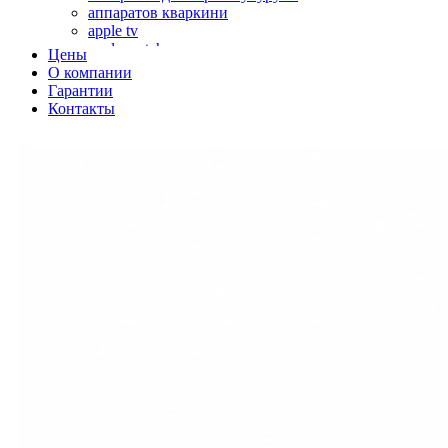
аппаратов кваркини
apple tv
apple watch
Цены
аромадиффузоров
О компании
аромастанций
Гарантии
ароматизаторов воздуха
Контакты
аудиоплееров
аудиопроцессоров
аудиосистем
аудиоусилителей
авто акустики, автомобильной акустики
авто мониторов
автохолодильников
автокондиционера
автоматики для генераторов
автоматики управления
автоматики вентустановок
автомобильных телевизоров
автомоек
автотрансформаторов
багги
бактерицидной лампы
беговых дорожек
бензобуров
бензогенераторов