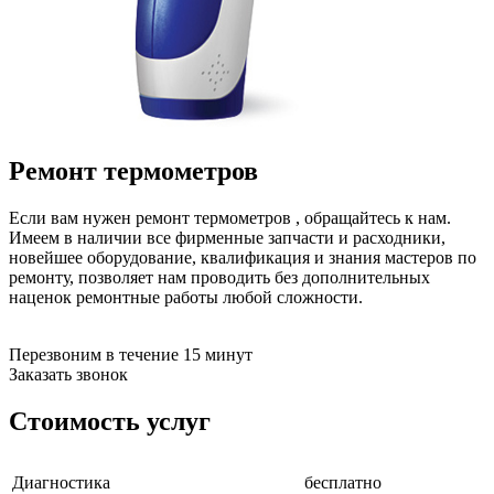
бензоножниц
бензопил
бензорезов
бензорезов
беспроводных систем мониторинга
беспроводных систем презентаций
бетоноломов
бетономешалок
Ремонт термометров
безменов
биговщиков
биноклей
Если вам нужен ремонт термометров , обращайтесь к нам.
блендеров
Имеем в наличии все фирменные запчасти и расходники,
блинниц
новейшее оборудование, квалификация и знания мастеров по
блоков автоматики насосов
ремонту, позволяет нам проводить без дополнительных
блоков диспетчеризации
наценок ремонтные работы любой сложности.
блоков коммутации
блоков охлаждения
блоков подключения
Перезвоним в течение 15 минут
блоков управления
Заказать звонок
бойлеров
бормашин
Стоимость услуг
брошюраторов
брудеров
будильников
Диагностика
бесплатно
буферных накопителей