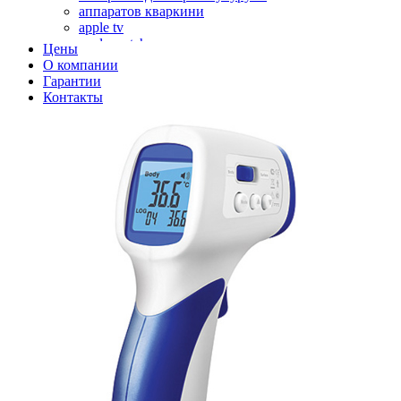
аппаратов кваркини
apple tv
apple watch
Цены
аромадиффузоров
О компании
аромастанций
Гарантии
ароматизаторов воздуха
Контакты
аудиоплееров
аудиопроцессоров
аудиосистем
аудиоусилителей
авто акустики, автомобильной акустики
авто мониторов
автохолодильников
автокондиционера
автоматики для генераторов
автоматики управления
автоматики вентустановок
автомобильных телевизоров
автомоек
автотрансформаторов
багги
бактерицидной лампы
беговых дорожек
бензобуров
бензогенераторов