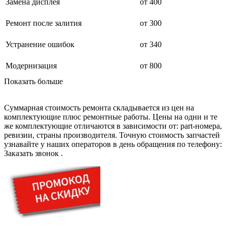
дезинфекторов банкнот
Замена дисплея
от 400
диктофон
дисковых пил
Ремонт после залития
от 300
дисководов
диспенсеров
Устранение ошибок
от 340
диспенсеров для розлива напитков
диспенсеров тарелок подогреваемый
дисплеев
Модернизация
от 800
дистилляторов воды
Показать больше
дизельных горелок
дизельных генераторов
dj станций
Суммарная стоимость ремонта складывается из цен на
dji goggles
комплектующие плюс ремонтные работы. Цены на одни и те
док-станций
же комплектующие отличаются в зависимости от: part-номера,
документ-камер
ревизии, страны производителя. Точную стоимость запчастей
домашних кинотеатров
узнавайте у наших операторов в день обращения по телефону:
домофонов
Заказать звонок
.
дорожек для ходьбы
драйкулеров
драм машин
дрелей
дрелей для алмазного бурения
дрелей-миксеров
дрелей-шуруповертов
дрелей ударных