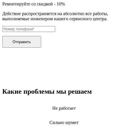
дренажных насосов
Ремонтируйте со скидкой - 10%
дробильных установок
дровоколов
Действие распространяется на абсолютно все работы,
дровоколов
выполняемые инженером нашего сервисного центра.
духового шкафа
дупликаторов
dvd и blue-ray плееров
двигателей бензиновых
двигателей дизельных
Отправить
двигателей для алмазного бурения
двигателей горелки
двигателей садовой техники
двигателей
эхолотов
экшн камер
экстракторов питательных веществ
экстракторных машин
эксцентриковых шлифовальных машин
Какие проблемы мы решаем
эквалайзеров
электрических банных печей
электрических лебедок
Не работает
электрических ловушек насекомых
электрических медицинских кроватей
электрических пилок
Сильно шумит
электрический плит