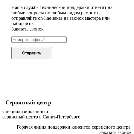
хьюмидоров
Наша служба технической поддержки ответит на
ибп
любые вопросы по любым видам ремонта ,
игровых приставок
отправляйте on-line заказ на звонок мастера или
игрушек
набирайте:
игрушек на радиоуправлении
Заказать звонок
imac
имитаторов верховой езды
инерционных массажеров
инфузионных насосов
ингаляторов
Отправить
инкубаторов
инспекционных камер, видеоскопов
инструментов для опресовки труб
интегральных усилителей
интеллектуальных блокнотов
интерактивных досок
интерактивных панелей, цифровых постеров
интерактивных дисплеев
интерактивных комплексов
Сервисный центр
интерфейсных модулей
Специализированный
инверторов
сервисный центр в Санкт-Петербурге
ионизаторов
ip телефонов
Горячая линия поддержки клиентов сервисного центра:
ipad
Заказать звонок
iphone