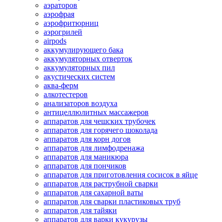
аэраторов
аэрофрая
аэрофритюрниц
аэрогрилей
airpods
аккумулирующего бака
аккумуляторных отверток
аккумуляторных пил
акустических систем
аква-ферм
алкотестеров
анализаторов воздуха
антицеллюлитных массажеров
аппаратов для чешских трубочек
аппаратов для горячего шоколада
аппаратов для корн догов
аппаратов для лимфодренажа
аппаратов для маникюра
аппаратов для пончиков
аппаратов для приготовления сосисок в яйце
аппаратов для раструбной сварки
аппаратов для сахарной ваты
аппаратов для сварки пластиковых труб
аппаратов для тайяки
аппаратов для варки кукурузы