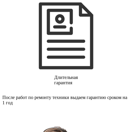
газовых плит
газовой поверхности
геймпадов
генераторов
генераторов азота
генераторов дыма
генераторов льда
генераторов
гидравлических блоков питания
гидроаккумуляторов
гидроциклов
гидромассажеров
гидромодулей
гидроциклов
гигрометров
Длительная
гильотинных ножей
гарантия
гироскутеров
гладильных систем
После работ по ремонту техники выдаем гарантию сроком на
глинтвейн-мейкеров
1 год
глубинных вибраторов
гомогенизаторов
gps часов
gps навигаторов
gps трекеров
градирней