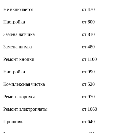
буклетмейкеров
Не включается
от 470
бутербродниц
cd проигрывателей
cd ресиверов
Настройка
от 600
cd транспортов
чаеварок
Замена датчика
от 810
чайников
часов настенных
Замена шнура
от 480
чебуречниц
чековых принтеров
чиллеров
Ремонт кнопки
от 1100
дальномеров
дарсонвалей
Настройка
от 990
датчиков качества воды
датчиков качества воздуха
Комплексная чистка
от 520
датчиков протечки
датчиков температуры
дегидраторов
Ремонт корпуса
от 970
дельташлифмашин
депиляторов
Ремонт электроплаты
от 1060
депозитных машин
держателей с беспроводной зарядкой автомобильны
Прошивка
от 640
дестратификаторов
детекторов проводки