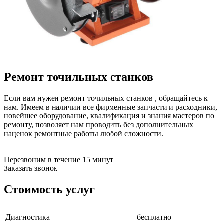
бензоножниц
бензопил
бензорезов
бензорезов
беспроводных систем мониторинга
беспроводных систем презентаций
бетоноломов
бетономешалок
Ремонт точильных станков
безменов
биговщиков
биноклей
Если вам нужен ремонт точильных станков , обращайтесь к
блендеров
нам. Имеем в наличии все фирменные запчасти и расходники,
блинниц
новейшее оборудование, квалификация и знания мастеров по
блоков автоматики насосов
ремонту, позволяет нам проводить без дополнительных
блоков диспетчеризации
наценок ремонтные работы любой сложности.
блоков коммутации
блоков охлаждения
блоков подключения
Перезвоним в течение 15 минут
блоков управления
Заказать звонок
бойлеров
бормашин
Стоимость услуг
брошюраторов
брудеров
будильников
Диагностика
бесплатно
буферных накопителей