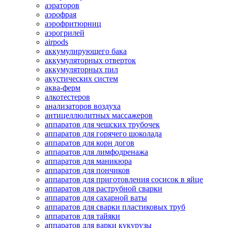
аэраторов
аэрофрая
аэрофритюрниц
аэрогрилей
airpods
аккумулирующего бака
аккумуляторных отверток
аккумуляторных пил
акустических систем
аква-ферм
алкотестеров
анализаторов воздуха
антицеллюлитных массажеров
аппаратов для чешских трубочек
аппаратов для горячего шоколада
аппаратов для корн догов
аппаратов для лимфодренажа
аппаратов для маникюра
аппаратов для пончиков
аппаратов для приготовления сосисок в яйце
аппаратов для раструбной сварки
аппаратов для сахарной ваты
аппаратов для сварки пластиковых труб
аппаратов для тайяки
аппаратов для варки кукурузы