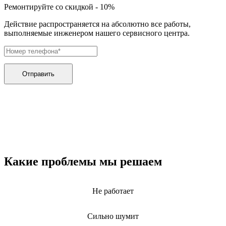
дренажных насосов
Ремонтируйте со скидкой - 10%
дробильных установок
дровоколов
Действие распространяется на абсолютно все работы,
дровоколов
выполняемые инженером нашего сервисного центра.
духового шкафа
дупликаторов
dvd и blue-ray плееров
двигателей бензиновых
двигателей дизельных
Отправить
двигателей для алмазного бурения
двигателей горелки
двигателей садовой техники
двигателей
эхолотов
экшн камер
экстракторов питательных веществ
экстракторных машин
эксцентриковых шлифовальных машин
Какие проблемы мы решаем
эквалайзеров
электрических банных печей
электрических лебедок
Не работает
электрических ловушек насекомых
электрических медицинских кроватей
электрических пилок
Сильно шумит
электрический плит