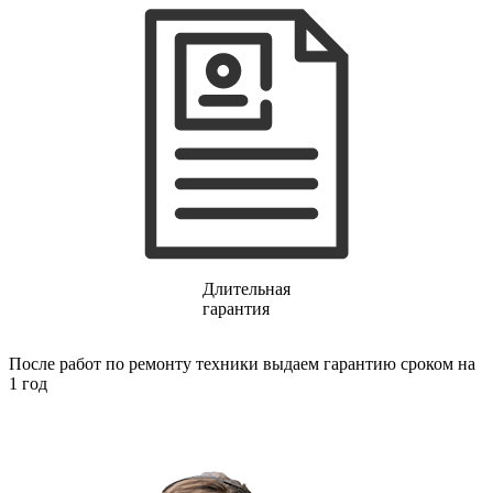
газовых плит
газовой поверхности
геймпадов
генераторов
генераторов азота
генераторов дыма
генераторов льда
генераторов
гидравлических блоков питания
гидроаккумуляторов
гидроциклов
гидромассажеров
гидромодулей
гидроциклов
гигрометров
Длительная
гильотинных ножей
гарантия
гироскутеров
гладильных систем
После работ по ремонту техники выдаем гарантию сроком на
глинтвейн-мейкеров
1 год
глубинных вибраторов
гомогенизаторов
gps часов
gps навигаторов
gps трекеров
градирней