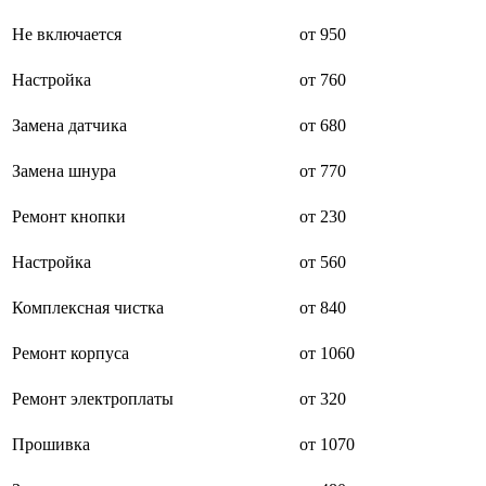
буклетмейкеров
Не включается
от 950
бутербродниц
cd проигрывателей
cd ресиверов
Настройка
от 760
cd транспортов
чаеварок
Замена датчика
от 680
чайников
часов настенных
Замена шнура
от 770
чебуречниц
чековых принтеров
чиллеров
Ремонт кнопки
от 230
дальномеров
дарсонвалей
Настройка
от 560
датчиков качества воды
датчиков качества воздуха
Комплексная чистка
от 840
датчиков протечки
датчиков температуры
дегидраторов
Ремонт корпуса
от 1060
дельташлифмашин
депиляторов
Ремонт электроплаты
от 320
депозитных машин
держателей с беспроводной зарядкой автомобильны
Прошивка
от 1070
дестратификаторов
детекторов проводки