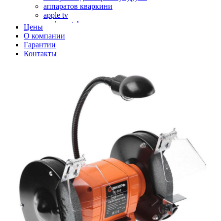
аппаратов кваркини
apple tv
apple watch
Цены
аромадиффузоров
О компании
аромастанций
Гарантии
ароматизаторов воздуха
Контакты
аудиоплееров
аудиопроцессоров
аудиосистем
аудиоусилителей
авто акустики, автомобильной акустики
авто мониторов
автохолодильников
автокондиционера
автоматики для генераторов
автоматики управления
автоматики вентустановок
автомобильных телевизоров
автомоек
автотрансформаторов
багги
бактерицидной лампы
беговых дорожек
бензобуров
бензогенераторов