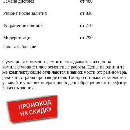
дезинфекторов банкнот
Замена дисплея
от 480
диктофон
дисковых пил
Ремонт после залития
от 830
дисководов
диспенсеров
Устранение ошибок
от 770
диспенсеров для розлива напитков
диспенсеров тарелок подогреваемый
дисплеев
Модернизация
от 790
дистилляторов воды
Показать больше
дизельных горелок
дизельных генераторов
dj станций
Суммарная стоимость ремонта складывается из цен на
dji goggles
комплектующие плюс ремонтные работы. Цены на одни и те
док-станций
же комплектующие отличаются в зависимости от: part-номера,
документ-камер
ревизии, страны производителя. Точную стоимость запчастей
домашних кинотеатров
узнавайте у наших операторов в день обращения по телефону:
домофонов
Заказать звонок
.
дорожек для ходьбы
драйкулеров
драм машин
дрелей
дрелей для алмазного бурения
дрелей-миксеров
дрелей-шуруповертов
дрелей ударных