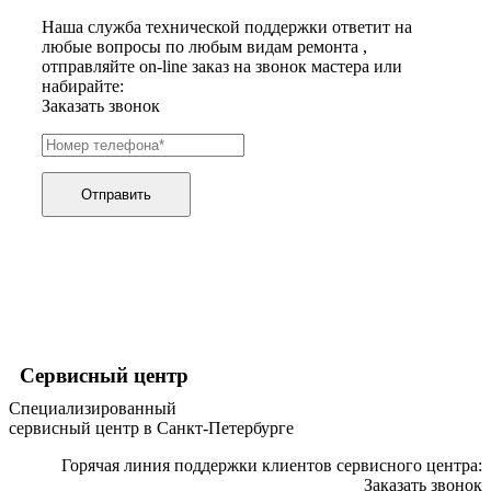
хьюмидоров
Наша служба технической поддержки ответит на
ибп
любые вопросы по любым видам ремонта ,
игровых приставок
отправляйте on-line заказ на звонок мастера или
игрушек
набирайте:
игрушек на радиоуправлении
Заказать звонок
imac
имитаторов верховой езды
инерционных массажеров
инфузионных насосов
ингаляторов
Отправить
инкубаторов
инспекционных камер, видеоскопов
инструментов для опресовки труб
интегральных усилителей
интеллектуальных блокнотов
интерактивных досок
интерактивных панелей, цифровых постеров
интерактивных дисплеев
интерактивных комплексов
Сервисный центр
интерфейсных модулей
Специализированный
инверторов
сервисный центр в Санкт-Петербурге
ионизаторов
ip телефонов
Горячая линия поддержки клиентов сервисного центра:
ipad
Заказать звонок
iphone