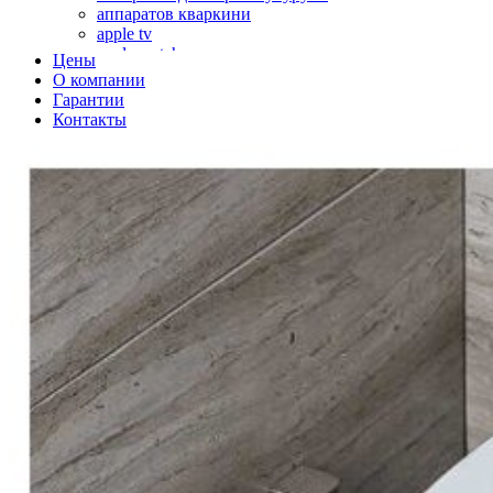
аппаратов кваркини
apple tv
apple watch
Цены
аромадиффузоров
О компании
аромастанций
Гарантии
ароматизаторов воздуха
Контакты
аудиоплееров
аудиопроцессоров
аудиосистем
аудиоусилителей
авто акустики, автомобильной акустики
авто мониторов
автохолодильников
автокондиционера
автоматики для генераторов
автоматики управления
автоматики вентустановок
автомобильных телевизоров
автомоек
автотрансформаторов
багги
бактерицидной лампы
беговых дорожек
бензобуров
бензогенераторов