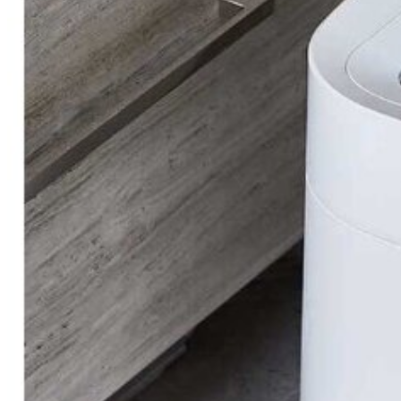
бензоножниц
бензопил
бензорезов
бензорезов
беспроводных систем мониторинга
беспроводных систем презентаций
бетоноломов
бетономешалок
безменов
биговщиков
биноклей
блендеров
блинниц
блоков автоматики насосов
блоков диспетчеризации
блоков коммутации
блоков охлаждения
блоков подключения
блоков управления
бойлеров
бормашин
брошюраторов
брудеров
будильников
буферных накопителей