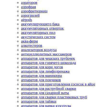
аэраторов
аэрофрая
аэрофритюрниц
аэрогрилей
airpods
аккумулирующего бака
аккумуляторных отверток
аккумуляторных пил
акустических систем
аква-ферм
алкотестеров
анализаторов воздуха
антицеллюлитных массажеров
аппаратов для чешских трубочек
аппаратов для горячего шоколада
аппаратов для корн догов
аппаратов для лимфодренажа
аппаратов для маникюра
аппаратов для пончиков
аппаратов для приготовления сосисок в яйце
аппаратов для раструбной сварки
аппаратов для сахарной ваты
аппаратов для сварки пластиковых труб
аппаратов для тайяки
аппаратов для варки кукурузы