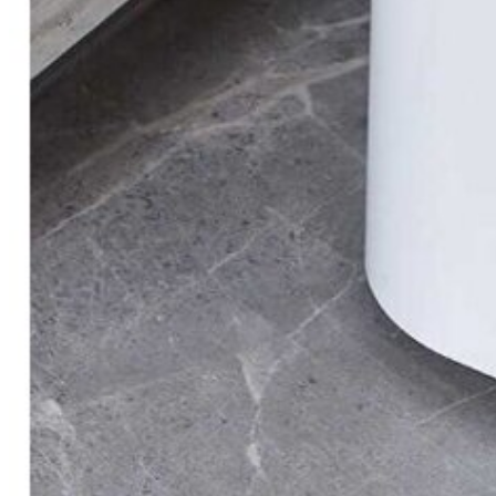
буклетмейкеров
бутербродниц
cd проигрывателей
cd ресиверов
cd транспортов
чаеварок
чайников
часов настенных
чебуречниц
чековых принтеров
чиллеров
дальномеров
дарсонвалей
датчиков качества воды
датчиков качества воздуха
датчиков протечки
датчиков температуры
дегидраторов
дельташлифмашин
депиляторов
депозитных машин
держателей с беспроводной зарядкой автомобильны
дестратификаторов
детекторов проводки