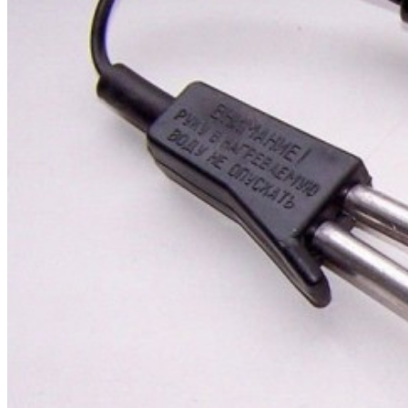
бензоножниц
бензопил
бензорезов
бензорезов
беспроводных систем мониторинга
беспроводных систем презентаций
бетоноломов
бетономешалок
безменов
биговщиков
биноклей
блендеров
блинниц
блоков автоматики насосов
блоков диспетчеризации
блоков коммутации
блоков охлаждения
блоков подключения
блоков управления
бойлеров
бормашин
брошюраторов
брудеров
будильников
буферных накопителей