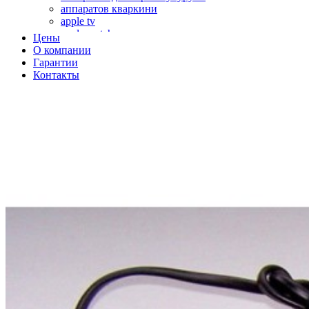
аппаратов кваркини
apple tv
apple watch
Цены
аромадиффузоров
О компании
аромастанций
Гарантии
ароматизаторов воздуха
Контакты
аудиоплееров
аудиопроцессоров
аудиосистем
аудиоусилителей
авто акустики, автомобильной акустики
авто мониторов
автохолодильников
автокондиционера
автоматики для генераторов
автоматики управления
автоматики вентустановок
автомобильных телевизоров
автомоек
автотрансформаторов
багги
бактерицидной лампы
беговых дорожек
бензобуров
бензогенераторов