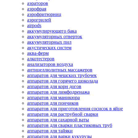
аэраторов
аэрофрая
аэрофритюрниц
аэрогрилей
airpods
аккумулирующего бака
аккумуляторных отверток
аккумуляторных пил
акустических систем
аква-ферм
алкотестеров
анализаторов воздуха
антицеллюлитных массажеров
аппаратов для чешских трубочек
аппаратов для горячего шоколада
аппаратов для корн догов
аппаратов для лимфодренажа
аппаратов для маникюра
аппаратов для пончиков
аппаратов для приготовления сосисок в яйце
аппаратов для раструбной сварки
аппаратов для сахарной ваты
аппаратов для сварки пластиковых труб
аппаратов для тайяки
аппаратов для варки кукурузы