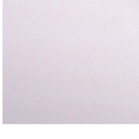
буклетмейкеров
бутербродниц
cd проигрывателей
cd ресиверов
cd транспортов
чаеварок
чайников
часов настенных
чебуречниц
чековых принтеров
чиллеров
дальномеров
дарсонвалей
датчиков качества воды
датчиков качества воздуха
датчиков протечки
датчиков температуры
дегидраторов
дельташлифмашин
депиляторов
депозитных машин
держателей с беспроводной зарядкой автомобильны
дестратификаторов
детекторов проводки