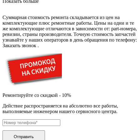
Показать больше
буклетмейкеров
бутербродниц
cd проигрывателей
Суммарная стоимость ремонта складывается из цен на
cd ресиверов
комплектующие плюс ремонтные работы. Цены на одни и те
cd транспортов
же комплектующие отличаются в зависимости от: part-номера,
чаеварок
ревизии, страны производителя. Точную стоимость запчастей
чайников
узнавайте у наших операторов в день обращения по телефону:
часов настенных
Заказать звонок
.
чебуречниц
чековых принтеров
чиллеров
дальномеров
дарсонвалей
датчиков качества воды
датчиков качества воздуха
датчиков протечки
датчиков температуры
Ремонтируйте со скидкой - 10%
дегидраторов
Действие распространяется на абсолютно все работы,
дельташлифмашин
выполняемые инженером нашего сервисного центра.
депиляторов
депозитных машин
держателей с беспроводной зарядкой автомобильны
дестратификаторов
детекторов проводки
Отправить