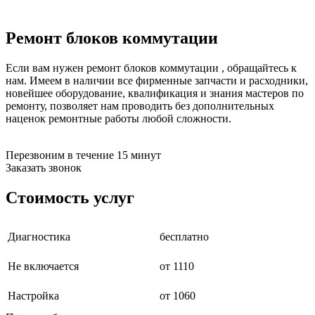
бензоножниц
бензопил
Ремонт блоков коммутации
бензорезов
бензорезов
беспроводных систем мониторинга
Если вам нужен ремонт блоков коммутации , обращайтесь к
беспроводных систем презентаций
нам. Имеем в наличии все фирменные запчасти и расходники,
бетоноломов
новейшее оборудование, квалификация и знания мастеров по
бетономешалок
ремонту, позволяет нам проводить без дополнительных
безменов
наценок ремонтные работы любой сложности.
биговщиков
биноклей
блендеров
Перезвоним в течение 15 минут
блинниц
Заказать звонок
блоков автоматики насосов
блоков диспетчеризации
Стоимость услуг
блоков коммутации
блоков охлаждения
блоков подключения
Диагностика
бесплатно
блоков управления
бойлеров
бормашин
Не включается
от 1110
брошюраторов
брудеров
Настройка
от 1060
будильников
буферных накопителей