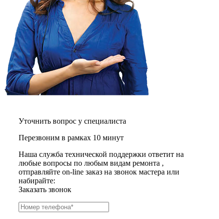
газовых плит
газовой поверхности
геймпадов
генераторов
генераторов азота
генераторов дыма
генераторов льда
генераторов
гидравлических блоков питания
гидроаккумуляторов
гидроциклов
гидромассажеров
гидромодулей
гидроциклов
Уточнить вопрос у специалиста
гигрометров
гильотинных ножей
Перезвоним в рамках 10 минут
гироскутеров
Наша служба технической поддержки ответит на
гладильных систем
любые вопросы по любым видам ремонта ,
глинтвейн-мейкеров
отправляйте on-line заказ на звонок мастера или
глубинных вибраторов
набирайте:
гомогенизаторов
Заказать звонок
gps часов
gps навигаторов
gps трекеров
градирней