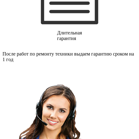
финишер-степлеров
fm тюнеров
фонарей
фондю
фонокорректоров
форматно-раскроечных центров
Длительная
формовщиков
гарантия
фотоаппаратов
фотоаппаратов моментальной печати
фотоэпиляторов
После работ по ремонту техники выдаем гарантию сроком на
фотопринтеров
1 год
фотостанций
фрезеров
фрезерных станков
фритюрниц
фризеров для мороженого
фуговальных станков
гайковертов
гастрономических машин
газонных граблей с электроприводом
газонокосилки-робота
газонокосилок
газонокосильных машин
газовых горелок
газовых колонок