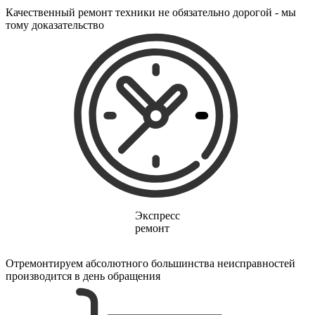
электрических щеток
Качественный ремонт техники не обязательно дорогой - мы
электрических зубных щеток
тому доказательство
электрических газонокосилок
электрического канального нагревателя
электрических опрыскивателей
электрических стеклоочистителей
электрических тестеров
электрических водных насосов
электробритв
электрогенераторов
электрогитар
электрокаминов
электрокастрюлей
электрокоптильни
электроматрасов
электронапильников
электронных книг
Экспресс
электронных беруш
ремонт
электронных испарителей
электронных переводчиков
электроножниц
Отремонтируем абсолютного большинства неисправностей
электроножовок
производится в день обращения
электроодеял
электропил
электроприводов для рулонной шторы