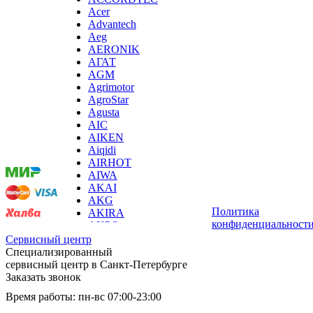
хьюмидоров
Acer
ибп
Advantech
игровых приставок
Aeg
игрушек
AERONIK
игрушек на радиоуправлении
АГАТ
imac
AGM
имитаторов верховой езды
Agrimotor
инерционных массажеров
AgroStar
инфузионных насосов
Agusta
ингаляторов
Мы
AIC
инкубаторов
принимаем
AIKEN
инспекционных камер, видеоскопов
оплату:
Aiqidi
инструментов для опресовки труб
AIRHOT
интегральных усилителей
AIWA
интеллектуальных блокнотов
AKAI
интерактивных досок
AKG
интерактивных панелей, цифровых постеров
Политика
AKIRA
интерактивных дисплеев
конфиденциальност
AKPO
интерактивных комплексов
Aksa
Сервисный центр
интерфейсных модулей
AL-KO
Специализированный
инверторов
ALCATEL
сервисный центр в Санкт-Петербурге
ионизаторов
Alienware
Заказать звонок
ip телефонов
ALLDOCUBE
Время работы: пн-вс 07:00-23:00
ipad
ALLFA
iphone