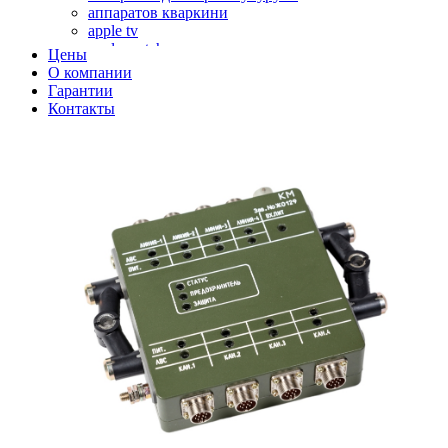
аппаратов кваркини
apple tv
apple watch
Цены
аромадиффузоров
О компании
аромастанций
Гарантии
ароматизаторов воздуха
Контакты
аудиоплееров
аудиопроцессоров
аудиосистем
аудиоусилителей
авто акустики, автомобильной акустики
авто мониторов
автохолодильников
автокондиционера
автоматики для генераторов
автоматики управления
автоматики вентустановок
автомобильных телевизоров
автомоек
автотрансформаторов
багги
бактерицидной лампы
беговых дорожек
бензобуров
бензогенераторов