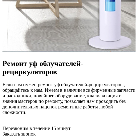
бензоножниц
бензопил
бензорезов
бензорезов
беспроводных систем мониторинга
беспроводных систем презентаций
бетоноломов
бетономешалок
безменов
биговщиков
биноклей
Ремонт уф облучателей-
блендеров
рециркуляторов
блинниц
блоков автоматики насосов
блоков диспетчеризации
Если вам нужен ремонт уф облучателей-рециркуляторов ,
блоков коммутации
обращайтесь к нам. Имеем в наличии все фирменные запчасти
блоков охлаждения
и расходники, новейшее оборудование, квалификация и
блоков подключения
знания мастеров по ремонту, позволяет нам проводить без
блоков управления
дополнительных наценок ремонтные работы любой
бойлеров
сложности.
бормашин
брошюраторов
брудеров
Перезвоним в течение 15 минут
будильников
Заказать звонок
буферных накопителей