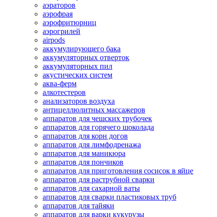
аэраторов
аэрофрая
аэрофритюрниц
аэрогрилей
airpods
аккумулирующего бака
аккумуляторных отверток
аккумуляторных пил
акустических систем
аква-ферм
алкотестеров
анализаторов воздуха
антицеллюлитных массажеров
аппаратов для чешских трубочек
аппаратов для горячего шоколада
аппаратов для корн догов
аппаратов для лимфодренажа
аппаратов для маникюра
аппаратов для пончиков
аппаратов для приготовления сосисок в яйце
аппаратов для раструбной сварки
аппаратов для сахарной ваты
аппаратов для сварки пластиковых труб
аппаратов для тайяки
аппаратов для варки кукурузы