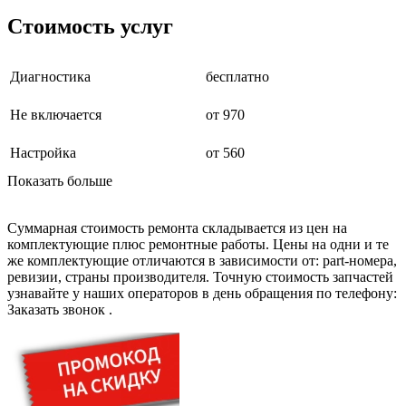
буклетмейкеров
Стоимость услуг
бутербродниц
cd проигрывателей
cd ресиверов
Диагностика
бесплатно
cd транспортов
чаеварок
чайников
Не включается
от 970
часов настенных
чебуречниц
Настройка
от 560
чековых принтеров
чиллеров
Показать больше
дальномеров
дарсонвалей
датчиков качества воды
Суммарная стоимость ремонта складывается из цен на
датчиков качества воздуха
комплектующие плюс ремонтные работы. Цены на одни и те
датчиков протечки
же комплектующие отличаются в зависимости от: part-номера,
датчиков температуры
ревизии, страны производителя. Точную стоимость запчастей
дегидраторов
узнавайте у наших операторов в день обращения по телефону:
дельташлифмашин
Заказать звонок
.
депиляторов
депозитных машин
держателей с беспроводной зарядкой автомобильны
дестратификаторов
детекторов проводки