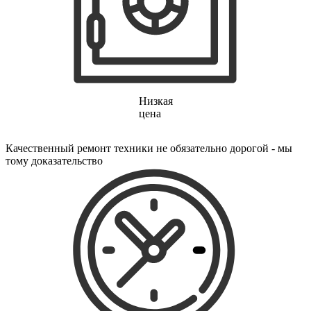
электрических щеток
электрических зубных щеток
электрических газонокосилок
электрического канального нагревателя
электрических опрыскивателей
электрических стеклоочистителей
электрических тестеров
электрических водных насосов
Низкая
электробритв
цена
электрогенераторов
электрогитар
электрокаминов
Качественный ремонт техники не обязательно дорогой - мы
электрокастрюлей
тому доказательство
электрокоптильни
электроматрасов
электронапильников
электронных книг
электронных беруш
электронных испарителей
электронных переводчиков
электроножниц
электроножовок
электроодеял
электропил
электроприводов для рулонной шторы