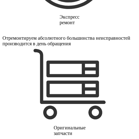
электропростыней
электрорезов
электрорубаноков
Экспресс
электросамокатов
ремонт
электрощеток
электрощитов
электрошвабер
Отремонтируем абсолютного большинства неисправностей
электросковороды
производится в день обращения
электротельферов
электротермосов
электровелосипедов
электровеников
эллиптических тренажеров
эндоскопов
эпиляторов
факса
фальцовщиков
фанкойлов
фаршемешалок
фекальных насосов
фенов
фенов настенных
фен-щеток
Оригинальные
ферментаторов
запчасти
финишер-брошюровщиков