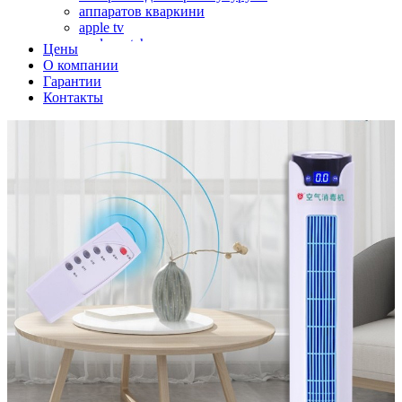
аппаратов кваркини
apple tv
apple watch
Цены
аромадиффузоров
О компании
аромастанций
Гарантии
ароматизаторов воздуха
Контакты
аудиоплееров
аудиопроцессоров
аудиосистем
аудиоусилителей
авто акустики, автомобильной акустики
авто мониторов
автохолодильников
автокондиционера
автоматики для генераторов
автоматики управления
автоматики вентустановок
автомобильных телевизоров
автомоек
автотрансформаторов
багги
бактерицидной лампы
беговых дорожек
бензобуров
бензогенераторов