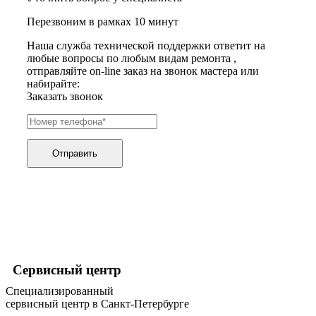
графических планшетов
Перезвоним в рамках 10 минут
граниторов
граверов
Наша служба технической поддержки ответит на
гребных тренажеров
любые вопросы по любым видам ремонта ,
грелок
отправляйте on-line заказ на звонок мастера или
грелок для ног
набирайте:
грелок для спины и шеи
Заказать звонок
греющих кабелей
грилей
грилей для кур
грилей для шаурмы
громкоговорителей
Отправить
гвоздезабивных пистолетов
hd камер
hd-медиаплееров
hi-fi
хлебопечек
хлеборезок
холодильников
холодильников для молока
холодильных шкафов
Сервисный центр
homepod
хот-дог мейкеров
Специализированный
хотдогниц
сервисный центр в Санкт-Петербурге
хромбуков