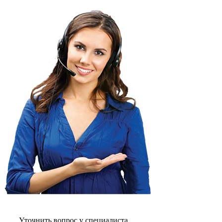
газовых плит
газовой поверхности
геймпадов
генераторов
генераторов азота
генераторов дыма
генераторов льда
генераторов
гидравлических блоков питания
гидроаккумуляторов
гидроциклов
гидромассажеров
гидромодулей
гидроциклов
гигрометров
гильотинных ножей
гироскутеров
гладильных систем
глинтвейн-мейкеров
глубинных вибраторов
гомогенизаторов
gps часов
gps навигаторов
gps трекеров
градирней
Уточнить вопрос у специалиста