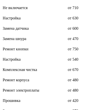
буклетмейкеров
Не включается
от 710
бутербродниц
cd проигрывателей
cd ресиверов
Настройка
от 630
cd транспортов
чаеварок
Замена датчика
от 600
чайников
часов настенных
Замена шнура
от 470
чебуречниц
чековых принтеров
чиллеров
Ремонт кнопки
от 750
дальномеров
дарсонвалей
Настройка
от 540
датчиков качества воды
датчиков качества воздуха
Комплексная чистка
от 670
датчиков протечки
датчиков температуры
дегидраторов
Ремонт корпуса
от 480
дельташлифмашин
депиляторов
Ремонт электроплаты
от 480
депозитных машин
держателей с беспроводной зарядкой автомобильны
Прошивка
от 420
дестратификаторов
детекторов проводки