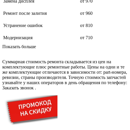
дезинфекторов банкнот
Замена дисплея
от 970
диктофон
дисковых пил
Ремонт после залития
от 960
дисководов
диспенсеров
Устранение ошибок
от 810
диспенсеров для розлива напитков
диспенсеров тарелок подогреваемый
дисплеев
Модернизация
от 710
дистилляторов воды
Показать больше
дизельных горелок
дизельных генераторов
dj станций
Суммарная стоимость ремонта складывается из цен на
dji goggles
комплектующие плюс ремонтные работы. Цены на одни и те
док-станций
же комплектующие отличаются в зависимости от: part-номера,
документ-камер
ревизии, страны производителя. Точную стоимость запчастей
домашних кинотеатров
узнавайте у наших операторов в день обращения по телефону:
домофонов
Заказать звонок
.
дорожек для ходьбы
драйкулеров
драм машин
дрелей
дрелей для алмазного бурения
дрелей-миксеров
дрелей-шуруповертов
дрелей ударных