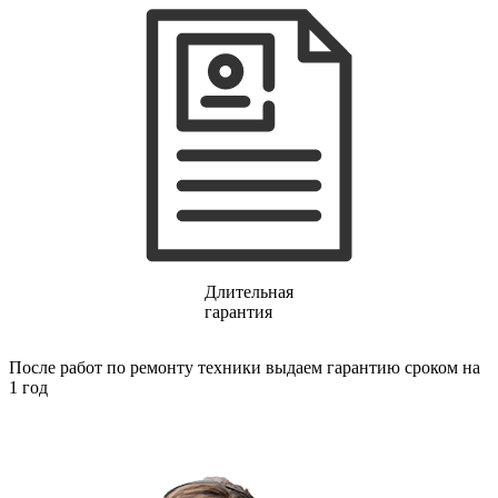
газовых плит
газовой поверхности
геймпадов
генераторов
генераторов азота
генераторов дыма
генераторов льда
генераторов
гидравлических блоков питания
гидроаккумуляторов
гидроциклов
гидромассажеров
гидромодулей
гидроциклов
гигрометров
Длительная
гильотинных ножей
гарантия
гироскутеров
гладильных систем
После работ по ремонту техники выдаем гарантию сроком на
глинтвейн-мейкеров
1 год
глубинных вибраторов
гомогенизаторов
gps часов
gps навигаторов
gps трекеров
градирней