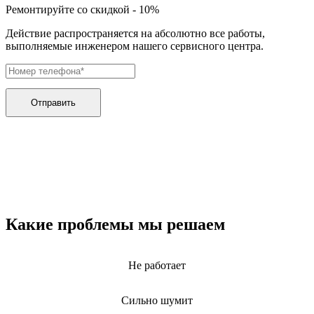
дренажных насосов
Ремонтируйте со скидкой - 10%
дробильных установок
дровоколов
Действие распространяется на абсолютно все работы,
дровоколов
выполняемые инженером нашего сервисного центра.
духового шкафа
дупликаторов
dvd и blue-ray плееров
двигателей бензиновых
двигателей дизельных
Отправить
двигателей для алмазного бурения
двигателей горелки
двигателей садовой техники
двигателей
эхолотов
экшн камер
экстракторов питательных веществ
экстракторных машин
эксцентриковых шлифовальных машин
Какие проблемы мы решаем
эквалайзеров
электрических банных печей
электрических лебедок
Не работает
электрических ловушек насекомых
электрических медицинских кроватей
электрических пилок
Сильно шумит
электрический плит