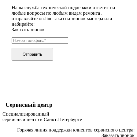
хьюмидоров
Наша служба технической поддержки ответит на
ибп
любые вопросы по любым видам ремонта ,
игровых приставок
отправляйте on-line заказ на звонок мастера или
игрушек
набирайте:
игрушек на радиоуправлении
Заказать звонок
imac
имитаторов верховой езды
инерционных массажеров
инфузионных насосов
ингаляторов
Отправить
инкубаторов
инспекционных камер, видеоскопов
инструментов для опресовки труб
интегральных усилителей
интеллектуальных блокнотов
интерактивных досок
интерактивных панелей, цифровых постеров
интерактивных дисплеев
интерактивных комплексов
Сервисный центр
интерфейсных модулей
Специализированный
инверторов
сервисный центр в Санкт-Петербурге
ионизаторов
ip телефонов
Горячая линия поддержки клиентов сервисного центра:
ipad
Заказать звонок
iphone