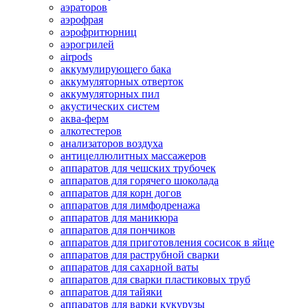
аэраторов
аэрофрая
аэрофритюрниц
аэрогрилей
airpods
аккумулирующего бака
аккумуляторных отверток
аккумуляторных пил
акустических систем
аква-ферм
алкотестеров
анализаторов воздуха
антицеллюлитных массажеров
аппаратов для чешских трубочек
аппаратов для горячего шоколада
аппаратов для корн догов
аппаратов для лимфодренажа
аппаратов для маникюра
аппаратов для пончиков
аппаратов для приготовления сосисок в яйце
аппаратов для раструбной сварки
аппаратов для сахарной ваты
аппаратов для сварки пластиковых труб
аппаратов для тайяки
аппаратов для варки кукурузы