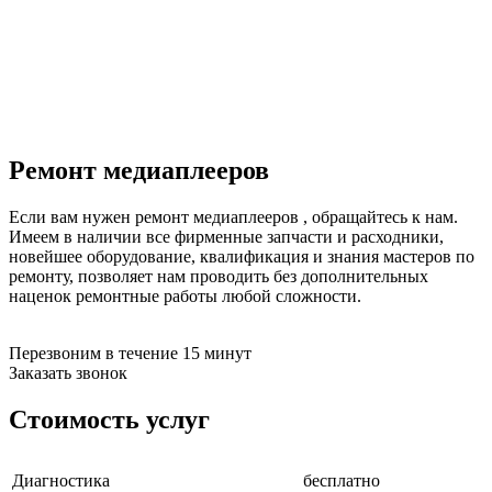
бензоножниц
бензопил
бензорезов
бензорезов
беспроводных систем мониторинга
беспроводных систем презентаций
бетоноломов
бетономешалок
Ремонт медиаплееров
безменов
биговщиков
биноклей
Если вам нужен ремонт медиаплееров , обращайтесь к нам.
блендеров
Имеем в наличии все фирменные запчасти и расходники,
блинниц
новейшее оборудование, квалификация и знания мастеров по
блоков автоматики насосов
ремонту, позволяет нам проводить без дополнительных
блоков диспетчеризации
наценок ремонтные работы любой сложности.
блоков коммутации
блоков охлаждения
блоков подключения
Перезвоним в течение 15 минут
блоков управления
Заказать звонок
бойлеров
бормашин
Стоимость услуг
брошюраторов
брудеров
будильников
Диагностика
бесплатно
буферных накопителей