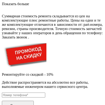
дезинфекторов банкнот
Показать больше
диктофон
дисковых пил
дисководов
Суммарная стоимость ремонта складывается из цен на
диспенсеров
комплектующие плюс ремонтные работы. Цены на одни и те
диспенсеров для розлива напитков
же комплектующие отличаются в зависимости от: part-номера,
диспенсеров тарелок подогреваемый
ревизии, страны производителя. Точную стоимость запчастей
дисплеев
узнавайте у наших операторов в день обращения по телефону:
дистилляторов воды
Заказать звонок
.
дизельных горелок
дизельных генераторов
dj станций
dji goggles
док-станций
документ-камер
домашних кинотеатров
домофонов
дорожек для ходьбы
Ремонтируйте со скидкой - 10%
драйкулеров
драм машин
Действие распространяется на абсолютно все работы,
дрелей
выполняемые инженером нашего сервисного центра.
дрелей для алмазного бурения
дрелей-миксеров
дрелей-шуруповертов
дрелей ударных