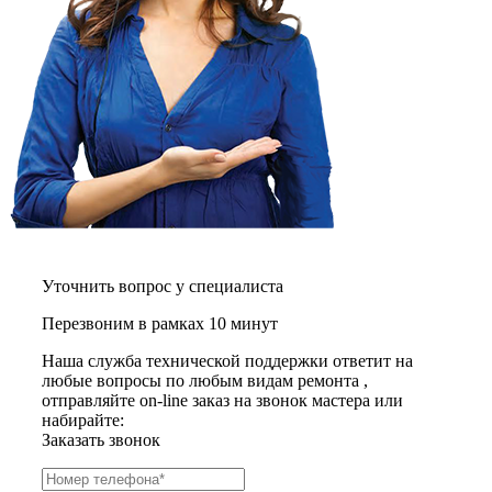
графических планшетов
граниторов
граверов
гребных тренажеров
грелок
грелок для ног
грелок для спины и шеи
греющих кабелей
грилей
грилей для кур
грилей для шаурмы
громкоговорителей
гвоздезабивных пистолетов
hd камер
Уточнить вопрос у специалиста
hd-медиаплееров
hi-fi
Перезвоним в рамках 10 минут
хлебопечек
хлеборезок
Наша служба технической поддержки ответит на
холодильников
любые вопросы по любым видам ремонта ,
холодильников для молока
отправляйте on-line заказ на звонок мастера или
холодильных шкафов
набирайте:
homepod
Заказать звонок
хот-дог мейкеров
хотдогниц
хромбуков