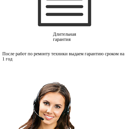
газовых плит
газовой поверхности
геймпадов
генераторов
генераторов азота
генераторов дыма
Длительная
генераторов льда
гарантия
генераторов
гидравлических блоков питания
гидроаккумуляторов
После работ по ремонту техники выдаем гарантию сроком на
гидроциклов
1 год
гидромассажеров
гидромодулей
гидроциклов
гигрометров
гильотинных ножей
гироскутеров
гладильных систем
глинтвейн-мейкеров
глубинных вибраторов
гомогенизаторов
gps часов
gps навигаторов
gps трекеров
градирней