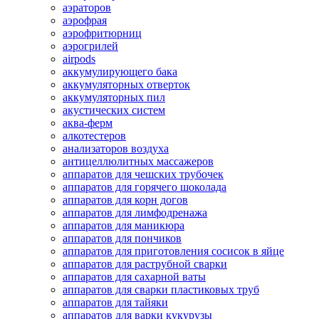
аэраторов
аэрофрая
аэрофритюрниц
аэрогрилей
airpods
аккумулирующего бака
аккумуляторных отверток
аккумуляторных пил
акустических систем
аква-ферм
алкотестеров
анализаторов воздуха
антицеллюлитных массажеров
аппаратов для чешских трубочек
аппаратов для горячего шоколада
аппаратов для корн догов
аппаратов для лимфодренажа
аппаратов для маникюра
аппаратов для пончиков
аппаратов для приготовления сосисок в яйце
аппаратов для раструбной сварки
аппаратов для сахарной ваты
аппаратов для сварки пластиковых труб
аппаратов для тайяки
аппаратов для варки кукурузы