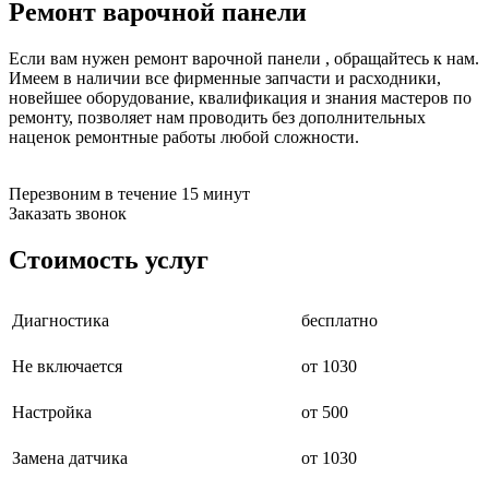
Ремонт варочной панели
бензоножниц
бензопил
бензорезов
Если вам нужен ремонт варочной панели , обращайтесь к нам.
бензорезов
Имеем в наличии все фирменные запчасти и расходники,
беспроводных систем мониторинга
новейшее оборудование, квалификация и знания мастеров по
беспроводных систем презентаций
ремонту, позволяет нам проводить без дополнительных
бетоноломов
наценок ремонтные работы любой сложности.
бетономешалок
безменов
биговщиков
Перезвоним в течение 15 минут
биноклей
Заказать звонок
блендеров
блинниц
Стоимость услуг
блоков автоматики насосов
блоков диспетчеризации
блоков коммутации
Диагностика
бесплатно
блоков охлаждения
блоков подключения
Не включается
от 1030
блоков управления
бойлеров
бормашин
Настройка
от 500
брошюраторов
брудеров
Замена датчика
от 1030
будильников
буферных накопителей