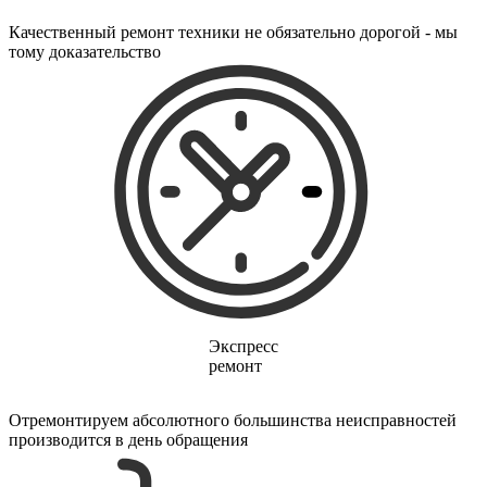
электропростыней
электрорезов
Качественный ремонт техники не обязательно дорогой - мы
электрорубаноков
тому доказательство
электросамокатов
электрощеток
электрощитов
электрошвабер
электросковороды
электротельферов
электротермосов
электровелосипедов
электровеников
эллиптических тренажеров
эндоскопов
эпиляторов
факса
фальцовщиков
фанкойлов
Экспресс
фаршемешалок
ремонт
фекальных насосов
фенов
фенов настенных
Отремонтируем абсолютного большинства неисправностей
фен-щеток
производится в день обращения
ферментаторов
финишер-брошюровщиков