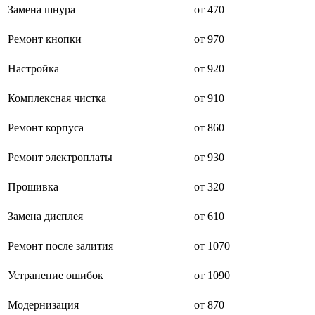
Замена шнура
от 470
буклетмейкеров
бутербродниц
cd проигрывателей
Ремонт кнопки
от 970
cd ресиверов
cd транспортов
Настройка
от 920
чаеварок
чайников
Комплексная чистка
от 910
часов настенных
чебуречниц
чековых принтеров
Ремонт корпуса
от 860
чиллеров
дальномеров
Ремонт электроплаты
от 930
дарсонвалей
датчиков качества воды
Прошивка
от 320
датчиков качества воздуха
датчиков протечки
датчиков температуры
Замена дисплея
от 610
дегидраторов
дельташлифмашин
Ремонт после залития
от 1070
депиляторов
депозитных машин
Устранение ошибок
от 1090
держателей с беспроводной зарядкой автомобильны
дестратификаторов
детекторов проводки
Модернизация
от 870