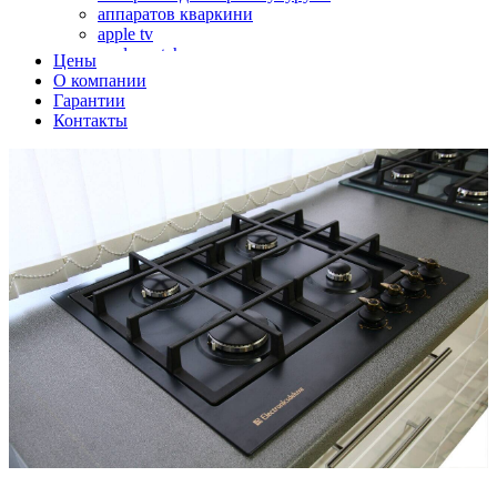
аппаратов кваркини
apple tv
apple watch
Цены
аромадиффузоров
О компании
аромастанций
Гарантии
ароматизаторов воздуха
Контакты
аудиоплееров
аудиопроцессоров
аудиосистем
аудиоусилителей
авто акустики, автомобильной акустики
авто мониторов
автохолодильников
автокондиционера
автоматики для генераторов
автоматики управления
автоматики вентустановок
автомобильных телевизоров
автомоек
автотрансформаторов
багги
бактерицидной лампы
беговых дорожек
бензобуров
бензогенераторов