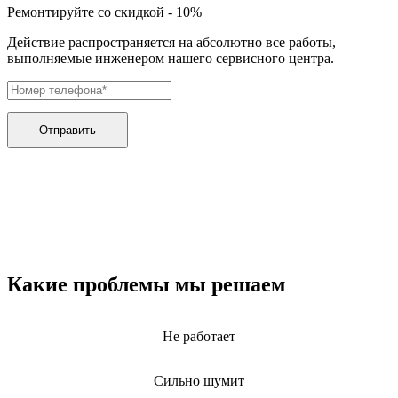
дренажных насосов
Ремонтируйте со скидкой - 10%
дробильных установок
дровоколов
Действие распространяется на абсолютно все работы,
дровоколов
выполняемые инженером нашего сервисного центра.
духового шкафа
дупликаторов
dvd и blue-ray плееров
двигателей бензиновых
двигателей дизельных
Отправить
двигателей для алмазного бурения
двигателей горелки
двигателей садовой техники
двигателей
эхолотов
экшн камер
экстракторов питательных веществ
экстракторных машин
эксцентриковых шлифовальных машин
Какие проблемы мы решаем
эквалайзеров
электрических банных печей
электрических лебедок
Не работает
электрических ловушек насекомых
электрических медицинских кроватей
электрических пилок
Сильно шумит
электрический плит