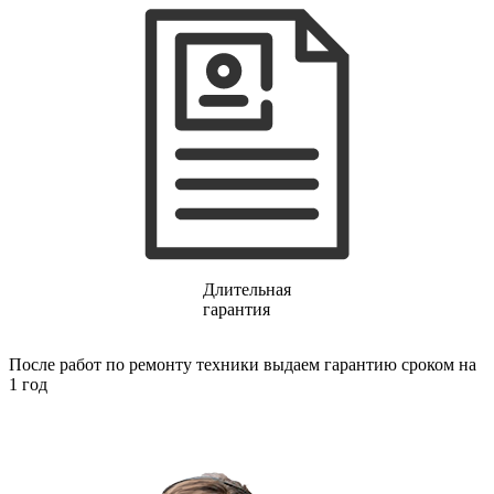
газовых плит
газовой поверхности
геймпадов
генераторов
генераторов азота
генераторов дыма
генераторов льда
генераторов
гидравлических блоков питания
гидроаккумуляторов
гидроциклов
гидромассажеров
гидромодулей
гидроциклов
гигрометров
Длительная
гильотинных ножей
гарантия
гироскутеров
гладильных систем
После работ по ремонту техники выдаем гарантию сроком на
глинтвейн-мейкеров
1 год
глубинных вибраторов
гомогенизаторов
gps часов
gps навигаторов
gps трекеров
градирней