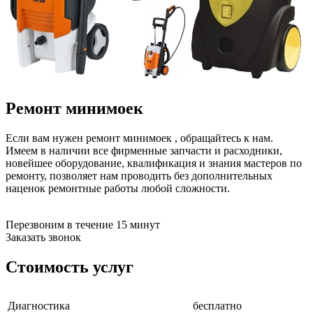
бензоножниц
бензопил
бензорезов
бензорезов
беспроводных систем мониторинга
беспроводных систем презентаций
бетоноломов
бетономешалок
Ремонт минимоек
безменов
биговщиков
биноклей
Если вам нужен ремонт минимоек , обращайтесь к нам.
блендеров
Имеем в наличии все фирменные запчасти и расходники,
блинниц
новейшее оборудование, квалификация и знания мастеров по
блоков автоматики насосов
ремонту, позволяет нам проводить без дополнительных
блоков диспетчеризации
наценок ремонтные работы любой сложности.
блоков коммутации
блоков охлаждения
блоков подключения
Перезвоним в течение 15 минут
блоков управления
Заказать звонок
бойлеров
бормашин
Стоимость услуг
брошюраторов
брудеров
будильников
Диагностика
бесплатно
буферных накопителей