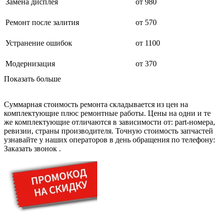
дезинфекторов банкнот
Замена дисплея
от 980
диктофон
дисковых пил
Ремонт после залития
от 570
дисководов
диспенсеров
Устранение ошибок
от 1100
диспенсеров для розлива напитков
диспенсеров тарелок подогреваемый
дисплеев
Модернизация
от 370
дистилляторов воды
Показать больше
дизельных горелок
дизельных генераторов
dj станций
Суммарная стоимость ремонта складывается из цен на
dji goggles
комплектующие плюс ремонтные работы. Цены на одни и те
док-станций
же комплектующие отличаются в зависимости от: part-номера,
документ-камер
ревизии, страны производителя. Точную стоимость запчастей
домашних кинотеатров
узнавайте у наших операторов в день обращения по телефону:
домофонов
Заказать звонок
.
дорожек для ходьбы
драйкулеров
драм машин
дрелей
дрелей для алмазного бурения
дрелей-миксеров
дрелей-шуруповертов
дрелей ударных