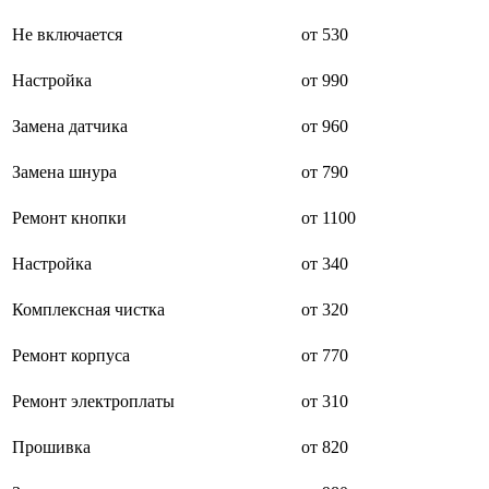
буклетмейкеров
Не включается
от 530
бутербродниц
cd проигрывателей
cd ресиверов
Настройка
от 990
cd транспортов
чаеварок
Замена датчика
от 960
чайников
часов настенных
Замена шнура
от 790
чебуречниц
чековых принтеров
чиллеров
Ремонт кнопки
от 1100
дальномеров
дарсонвалей
Настройка
от 340
датчиков качества воды
датчиков качества воздуха
Комплексная чистка
от 320
датчиков протечки
датчиков температуры
дегидраторов
Ремонт корпуса
от 770
дельташлифмашин
депиляторов
Ремонт электроплаты
от 310
депозитных машин
держателей с беспроводной зарядкой автомобильны
Прошивка
от 820
дестратификаторов
детекторов проводки