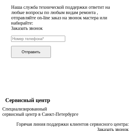
хьюмидоров
Наша служба технической поддержки ответит на
ибп
любые вопросы по любым видам ремонта ,
игровых приставок
отправляйте on-line заказ на звонок мастера или
игрушек
набирайте:
игрушек на радиоуправлении
Заказать звонок
imac
имитаторов верховой езды
инерционных массажеров
инфузионных насосов
ингаляторов
Отправить
инкубаторов
инспекционных камер, видеоскопов
инструментов для опресовки труб
интегральных усилителей
интеллектуальных блокнотов
интерактивных досок
интерактивных панелей, цифровых постеров
интерактивных дисплеев
интерактивных комплексов
Сервисный центр
интерфейсных модулей
Специализированный
инверторов
сервисный центр в Санкт-Петербурге
ионизаторов
ip телефонов
Горячая линия поддержки клиентов сервисного центра:
ipad
Заказать звонок
iphone