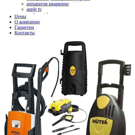
аппаратов кваркини
apple tv
apple watch
Цены
аромадиффузоров
О компании
аромастанций
Гарантии
ароматизаторов воздуха
Контакты
аудиоплееров
аудиопроцессоров
аудиосистем
аудиоусилителей
авто акустики, автомобильной акустики
авто мониторов
автохолодильников
автокондиционера
автоматики для генераторов
автоматики управления
автоматики вентустановок
автомобильных телевизоров
автомоек
автотрансформаторов
багги
бактерицидной лампы
беговых дорожек
бензобуров
бензогенераторов