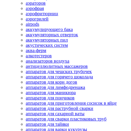
аэраторов
аэрофрая
аэрофритюрниц
аэрогрилей
airpods
аккумулирующего бака
аккумуляторных отверток
аккумуляторных пил
акустических систем
аква-ферм
алкотестеров
анализаторов воздуха
антицеллюлитных массажеров
аппаратов для чешских трубочек
аппаратов для горячего шоколада
аппаратов для корн догов
аппаратов для лимфодренажа
аппаратов для маникюра
аппаратов для пончиков
аппаратов для приготовления сосисок в яйце
аппаратов для раструбной сварки
аппаратов для сахарной ваты
аппаратов для сварки пластиковых труб
аппаратов для тайяки
аппаратов для варки кукурузы