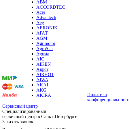
ABM
ирригаторов
ACCORDTEC
измельчителей бытовых
Acer
измельчителей льда, льдодробителей
Advantech
измельчителей отходов пищи
Aeg
измельчителей садового мусора
AERONIK
измерителей влажности древесины
АГАТ
измерительных клещей
AGM
извещателей охранных
Agrimotor
извещателей пожарных
AgroStar
йогуртниц
Agusta
кабин для курения
Мы
AIC
каландра
принимаем
AIKEN
камер видеонаблюдения, камер заднего вида
оплату:
Aiqidi
камнерезных станков
AIRHOT
канализационных установок
AIWA
канатной машины
AKAI
капучинаторов (вспенивателей для молока, пеновзб
AKG
карманных проекторов
Политика
AKIRA
картофелечисток
конфиденциальност
AKPO
кассовой техники
Aksa
Сервисный центр
казанов индукционных
AL-KO
Специализированный
кегераторов
ALCATEL
сервисный центр в Санкт-Петербурге
кексниц
Alienware
Заказать звонок
кипятильников
ALLDOCUBE