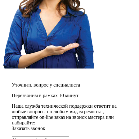
графических планшетов
граниторов
граверов
гребных тренажеров
грелок
грелок для ног
грелок для спины и шеи
греющих кабелей
грилей
грилей для кур
грилей для шаурмы
громкоговорителей
гвоздезабивных пистолетов
hd камер
hd-медиаплееров
Уточнить вопрос у специалиста
hi-fi
хлебопечек
Перезвоним в рамках 10 минут
хлеборезок
холодильников
Наша служба технической поддержки ответит на
холодильников для молока
любые вопросы по любым видам ремонта ,
холодильных шкафов
отправляйте on-line заказ на звонок мастера или
homepod
набирайте:
хот-дог мейкеров
Заказать звонок
хотдогниц
хромбуков