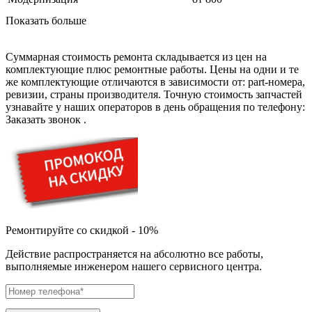
дезинфекторов банкнот
диктофон
Показать больше
дисковых пил
дисководов
диспенсеров
Суммарная стоимость ремонта складывается из цен на
диспенсеров для розлива напитков
комплектующие плюс ремонтные работы. Цены на одни и те
диспенсеров тарелок подогреваемый
же комплектующие отличаются в зависимости от: part-номера,
дисплеев
ревизии, страны производителя. Точную стоимость запчастей
дистилляторов воды
узнавайте у наших операторов в день обращения по телефону:
дизельных горелок
Заказать звонок
.
дизельных генераторов
dj станций
dji goggles
док-станций
документ-камер
домашних кинотеатров
домофонов
дорожек для ходьбы
драйкулеров
Ремонтируйте со скидкой - 10%
драм машин
дрелей
Действие распространяется на абсолютно все работы,
дрелей для алмазного бурения
выполняемые инженером нашего сервисного центра.
дрелей-миксеров
дрелей-шуруповертов
дрелей ударных