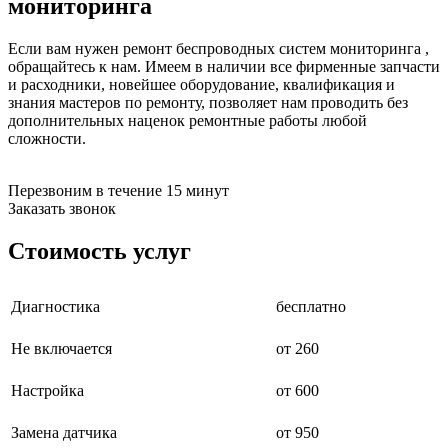
мониторинга
бензоножниц
бензопил
Если вам нужен ремонт беспроводных систем мониторинга ,
бензорезов
обращайтесь к нам. Имеем в наличии все фирменные запчасти
бензорезов
и расходники, новейшее оборудование, квалификация и
беспроводных систем мониторинга
знания мастеров по ремонту, позволяет нам проводить без
беспроводных систем презентаций
дополнительных наценок ремонтные работы любой
бетоноломов
сложности.
бетономешалок
безменов
биговщиков
Перезвоним в течение 15 минут
биноклей
Заказать звонок
блендеров
блинниц
Стоимость услуг
блоков автоматики насосов
блоков диспетчеризации
блоков коммутации
блоков охлаждения
Диагностика
бесплатно
блоков подключения
блоков управления
Не включается
от 260
бойлеров
бормашин
Настройка
от 600
брошюраторов
брудеров
будильников
Замена датчика
от 950
буферных накопителей