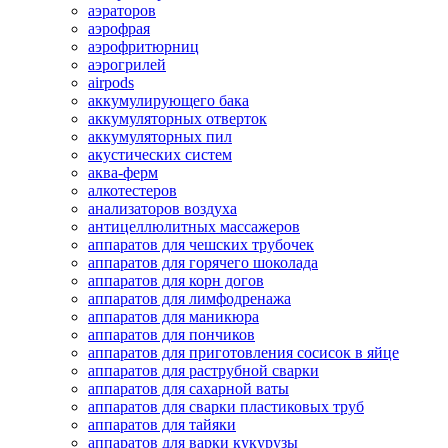
аэраторов
аэрофрая
аэрофритюрниц
аэрогрилей
airpods
аккумулирующего бака
аккумуляторных отверток
аккумуляторных пил
акустических систем
аква-ферм
алкотестеров
анализаторов воздуха
антицеллюлитных массажеров
аппаратов для чешских трубочек
аппаратов для горячего шоколада
аппаратов для корн догов
аппаратов для лимфодренажа
аппаратов для маникюра
аппаратов для пончиков
аппаратов для приготовления сосисок в яйце
аппаратов для раструбной сварки
аппаратов для сахарной ваты
аппаратов для сварки пластиковых труб
аппаратов для тайяки
аппаратов для варки кукурузы