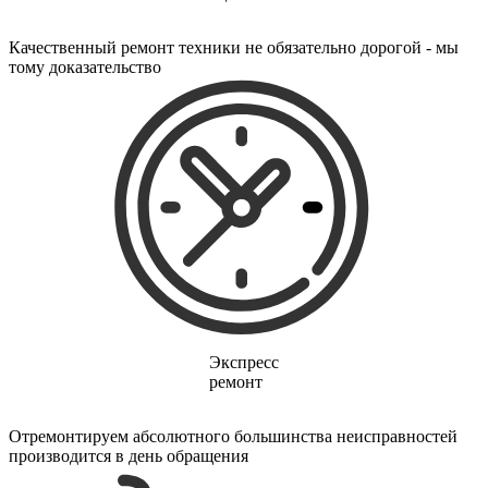
электропростыней
электрорезов
электрорубаноков
Качественный ремонт техники не обязательно дорогой - мы
электросамокатов
тому доказательство
электрощеток
электрощитов
электрошвабер
электросковороды
электротельферов
электротермосов
электровелосипедов
электровеников
эллиптических тренажеров
эндоскопов
эпиляторов
факса
фальцовщиков
фанкойлов
фаршемешалок
Экспресс
фекальных насосов
ремонт
фенов
фенов настенных
Отремонтируем абсолютного большинства неисправностей
фен-щеток
производится в день обращения
ферментаторов
финишер-брошюровщиков