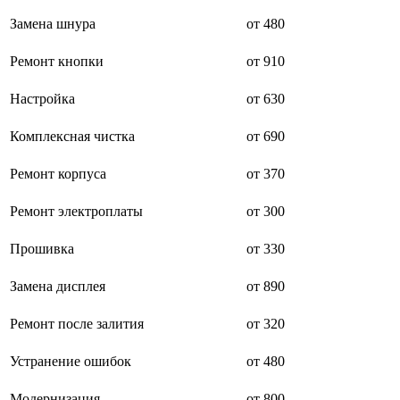
буклетмейкеров
Замена шнура
от 480
бутербродниц
cd проигрывателей
Ремонт кнопки
от 910
cd ресиверов
cd транспортов
чаеварок
Настройка
от 630
чайников
часов настенных
Комплексная чистка
от 690
чебуречниц
чековых принтеров
Ремонт корпуса
от 370
чиллеров
дальномеров
дарсонвалей
Ремонт электроплаты
от 300
датчиков качества воды
датчиков качества воздуха
Прошивка
от 330
датчиков протечки
датчиков температуры
Замена дисплея
от 890
дегидраторов
дельташлифмашин
депиляторов
Ремонт после залития
от 320
депозитных машин
держателей с беспроводной зарядкой автомобильны
Устранение ошибок
от 480
дестратификаторов
детекторов проводки
Модернизация
от 800