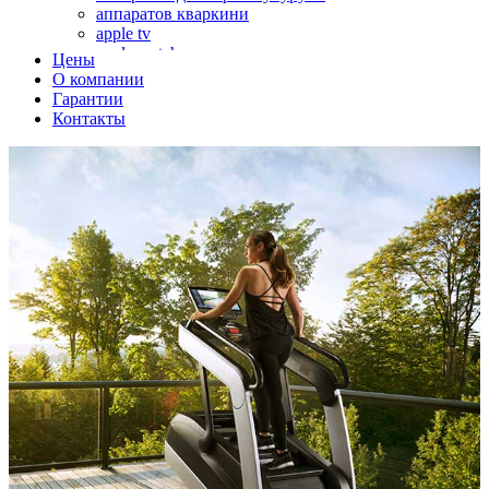
аппаратов кваркини
apple tv
apple watch
Цены
аромадиффузоров
О компании
аромастанций
Гарантии
ароматизаторов воздуха
Контакты
аудиоплееров
аудиопроцессоров
аудиосистем
аудиоусилителей
авто акустики, автомобильной акустики
авто мониторов
автохолодильников
автокондиционера
автоматики для генераторов
автоматики управления
автоматики вентустановок
автомобильных телевизоров
автомоек
автотрансформаторов
багги
бактерицидной лампы
беговых дорожек
бензобуров
бензогенераторов