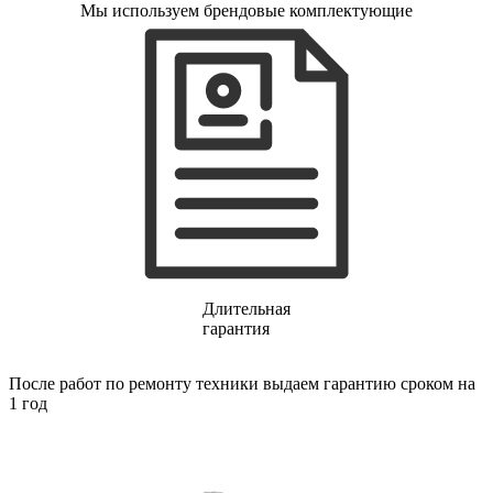
Мы используем брендовые комплектующие
газовых плит
газовой поверхности
геймпадов
генераторов
генераторов азота
генераторов дыма
генераторов льда
генераторов
гидравлических блоков питания
гидроаккумуляторов
гидроциклов
гидромассажеров
гидромодулей
гидроциклов
гигрометров
гильотинных ножей
Длительная
гироскутеров
гарантия
гладильных систем
глинтвейн-мейкеров
После работ по ремонту техники выдаем гарантию сроком на
глубинных вибраторов
1 год
гомогенизаторов
gps часов
gps навигаторов
gps трекеров
градирней