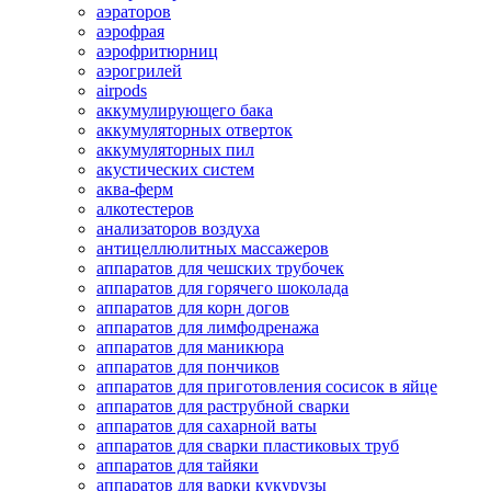
аэраторов
аэрофрая
аэрофритюрниц
аэрогрилей
airpods
аккумулирующего бака
аккумуляторных отверток
аккумуляторных пил
акустических систем
аква-ферм
алкотестеров
анализаторов воздуха
антицеллюлитных массажеров
аппаратов для чешских трубочек
аппаратов для горячего шоколада
аппаратов для корн догов
аппаратов для лимфодренажа
аппаратов для маникюра
аппаратов для пончиков
аппаратов для приготовления сосисок в яйце
аппаратов для раструбной сварки
аппаратов для сахарной ваты
аппаратов для сварки пластиковых труб
аппаратов для тайяки
аппаратов для варки кукурузы