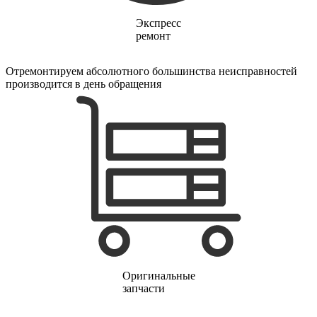
финишер-степлеров
fm тюнеров
Экспресс
фонарей
ремонт
фондю
фонокорректоров
форматно-раскроечных центров
Отремонтируем абсолютного большинства неисправностей
формовщиков
производится в день обращения
фотоаппаратов
фотоаппаратов моментальной печати
фотоэпиляторов
фотопринтеров
фотостанций
фрезеров
фрезерных станков
фритюрниц
фризеров для мороженого
фуговальных станков
гайковертов
гастрономических машин
газонных граблей с электроприводом
газонокосилки-робота
газонокосилок
Оригинальные
газонокосильных машин
запчасти
газовых горелок
газовых колонок