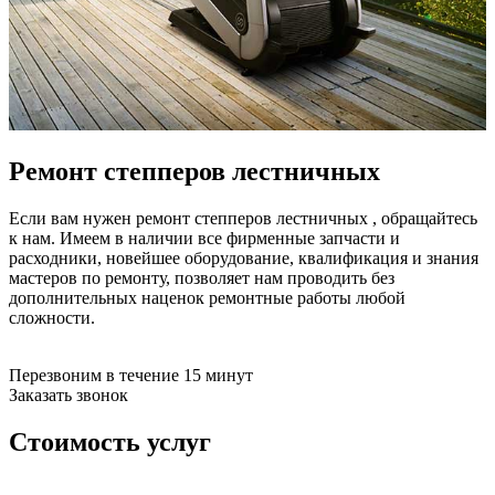
бензоножниц
бензопил
бензорезов
бензорезов
беспроводных систем мониторинга
беспроводных систем презентаций
бетоноломов
бетономешалок
Ремонт степперов лестничных
безменов
биговщиков
биноклей
Если вам нужен ремонт степперов лестничных , обращайтесь
блендеров
к нам. Имеем в наличии все фирменные запчасти и
блинниц
расходники, новейшее оборудование, квалификация и знания
блоков автоматики насосов
мастеров по ремонту, позволяет нам проводить без
блоков диспетчеризации
дополнительных наценок ремонтные работы любой
блоков коммутации
сложности.
блоков охлаждения
блоков подключения
блоков управления
Перезвоним в течение 15 минут
бойлеров
Заказать звонок
бормашин
брошюраторов
Стоимость услуг
брудеров
будильников
буферных накопителей