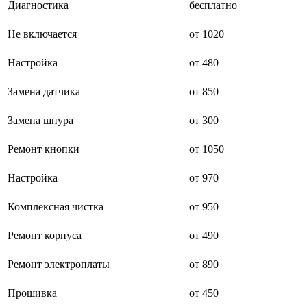
Диагностика
бесплатно
буклетмейкеров
бутербродниц
Не включается
от 1020
cd проигрывателей
cd ресиверов
cd транспортов
Настройка
от 480
чаеварок
чайников
Замена датчика
от 850
часов настенных
чебуречниц
Замена шнура
от 300
чековых принтеров
чиллеров
дальномеров
Ремонт кнопки
от 1050
дарсонвалей
датчиков качества воды
Настройка
от 970
датчиков качества воздуха
датчиков протечки
Комплексная чистка
от 950
датчиков температуры
дегидраторов
дельташлифмашин
Ремонт корпуса
от 490
депиляторов
депозитных машин
Ремонт электроплаты
от 890
держателей с беспроводной зарядкой автомобильны
дестратификаторов
Прошивка
от 450
детекторов проводки