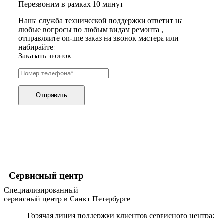
Перезвоним в рамках 10 минут
хьюмидоров
ибп
Наша служба технической поддержки ответит на
игровых приставок
любые вопросы по любым видам ремонта ,
игрушек
отправляйте on-line заказ на звонок мастера или
игрушек на радиоуправлении
набирайте:
imac
Заказать звонок
имитаторов верховой езды
инерционных массажеров
инфузионных насосов
ингаляторов
инкубаторов
Отправить
инспекционных камер, видеоскопов
инструментов для опресовки труб
интегральных усилителей
интеллектуальных блокнотов
интерактивных досок
интерактивных панелей, цифровых постеров
интерактивных дисплеев
интерактивных комплексов
интерфейсных модулей
Сервисный центр
инверторов
Специализированный
ионизаторов
сервисный центр в Санкт-Петербурге
ip телефонов
ipad
Горячая линия поддержки клиентов сервисного центра:
iphone