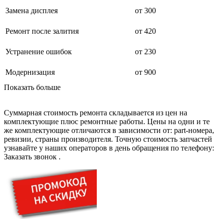
дезинфекторов банкнот
диктофон
Замена дисплея
от 300
дисковых пил
дисководов
Ремонт после залития
от 420
диспенсеров
диспенсеров для розлива напитков
Устранение ошибок
от 230
диспенсеров тарелок подогреваемый
дисплеев
дистилляторов воды
Модернизация
от 900
дизельных горелок
Показать больше
дизельных генераторов
dj станций
dji goggles
Суммарная стоимость ремонта складывается из цен на
док-станций
комплектующие плюс ремонтные работы. Цены на одни и те
документ-камер
же комплектующие отличаются в зависимости от: part-номера,
домашних кинотеатров
ревизии, страны производителя. Точную стоимость запчастей
домофонов
узнавайте у наших операторов в день обращения по телефону:
дорожек для ходьбы
Заказать звонок
.
драйкулеров
драм машин
дрелей
дрелей для алмазного бурения
дрелей-миксеров
дрелей-шуруповертов
дрелей ударных