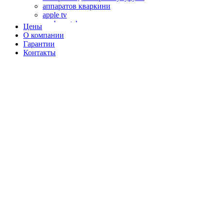
аппаратов кваркини
apple tv
apple watch
Цены
аромадиффузоров
О компании
аромастанций
Гарантии
ароматизаторов воздуха
Контакты
аудиоплееров
аудиопроцессоров
аудиосистем
аудиоусилителей
авто акустики, автомобильной акустики
авто мониторов
автохолодильников
автокондиционера
автоматики для генераторов
автоматики управления
автоматики вентустановок
автомобильных телевизоров
автомоек
автотрансформаторов
багги
бактерицидной лампы
беговых дорожек
бензобуров
бензогенераторов