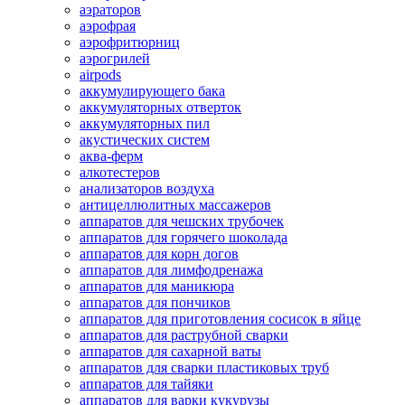
аэраторов
аэрофрая
аэрофритюрниц
аэрогрилей
airpods
аккумулирующего бака
аккумуляторных отверток
аккумуляторных пил
акустических систем
аква-ферм
алкотестеров
анализаторов воздуха
антицеллюлитных массажеров
аппаратов для чешских трубочек
аппаратов для горячего шоколада
аппаратов для корн догов
аппаратов для лимфодренажа
аппаратов для маникюра
аппаратов для пончиков
аппаратов для приготовления сосисок в яйце
аппаратов для раструбной сварки
аппаратов для сахарной ваты
аппаратов для сварки пластиковых труб
аппаратов для тайяки
аппаратов для варки кукурузы