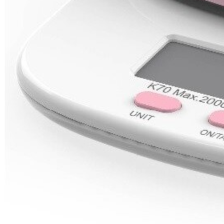
буклетмейкеров
бутербродниц
cd проигрывателей
cd ресиверов
cd транспортов
чаеварок
чайников
часов настенных
чебуречниц
чековых принтеров
чиллеров
дальномеров
дарсонвалей
датчиков качества воды
датчиков качества воздуха
датчиков протечки
датчиков температуры
дегидраторов
дельташлифмашин
депиляторов
депозитных машин
держателей с беспроводной зарядкой автомобильны
дестратификаторов
детекторов проводки