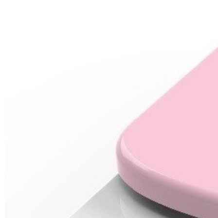
бензоножниц
бензопил
бензорезов
бензорезов
беспроводных систем мониторинга
беспроводных систем презентаций
бетоноломов
бетономешалок
безменов
биговщиков
биноклей
блендеров
блинниц
блоков автоматики насосов
блоков диспетчеризации
блоков коммутации
блоков охлаждения
блоков подключения
блоков управления
бойлеров
бормашин
брошюраторов
брудеров
будильников
буферных накопителей