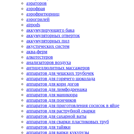
аэраторов
аэрофрая
аэрофритюрниц
аэрогрилей
airpods
аккумулирующего бака
аккумуляторных отверток
аккумуляторных пил
акустических систем
аква-ферм
алкотестеров
анализаторов воздуха
антицеллюлитных массажеров
аппаратов для чешских трубочек
аппаратов для горячего шоколада
аппаратов для корн догов
аппаратов для лимфодренажа
аппаратов для маникюра
аппаратов для пончиков
аппаратов для приготовления сосисок в яйце
аппаратов для раструбной сварки
аппаратов для сахарной ваты
аппаратов для сварки пластиковых труб
аппаратов для тайяки
аппаратов для варки кукурузы