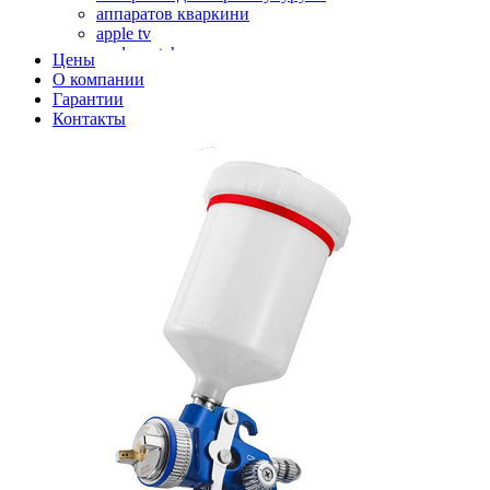
аппаратов кваркини
apple tv
apple watch
Цены
аромадиффузоров
О компании
аромастанций
Гарантии
ароматизаторов воздуха
Контакты
аудиоплееров
аудиопроцессоров
аудиосистем
аудиоусилителей
авто акустики, автомобильной акустики
авто мониторов
автохолодильников
автокондиционера
автоматики для генераторов
автоматики управления
автоматики вентустановок
автомобильных телевизоров
автомоек
автотрансформаторов
багги
бактерицидной лампы
беговых дорожек
бензобуров
бензогенераторов