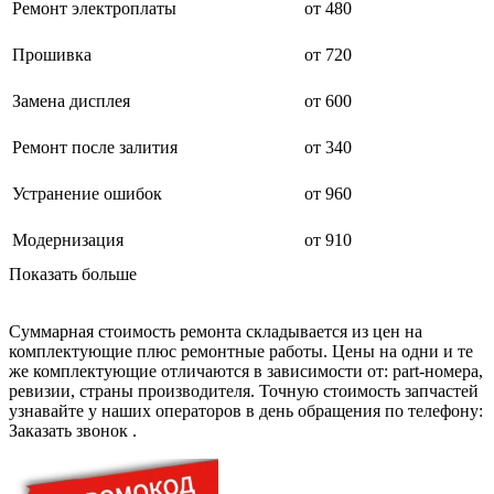
дезинфекторов банкнот
Ремонт электроплаты
от 480
диктофон
дисковых пил
Прошивка
от 720
дисководов
диспенсеров
диспенсеров для розлива напитков
Замена дисплея
от 600
диспенсеров тарелок подогреваемый
дисплеев
Ремонт после залития
от 340
дистилляторов воды
дизельных горелок
Устранение ошибок
от 960
дизельных генераторов
dj станций
dji goggles
Модернизация
от 910
док-станций
Показать больше
документ-камер
домашних кинотеатров
домофонов
Суммарная стоимость ремонта складывается из цен на
дорожек для ходьбы
комплектующие плюс ремонтные работы. Цены на одни и те
драйкулеров
же комплектующие отличаются в зависимости от: part-номера,
драм машин
ревизии, страны производителя. Точную стоимость запчастей
дрелей
узнавайте у наших операторов в день обращения по телефону:
дрелей для алмазного бурения
Заказать звонок
.
дрелей-миксеров
дрелей-шуруповертов
дрелей ударных