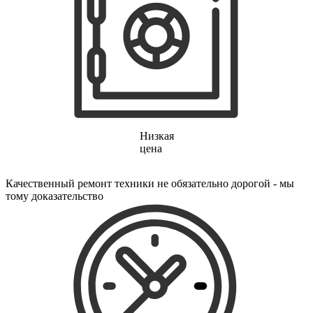
электропростыней
электрорезов
электрорубаноков
электросамокатов
электрощеток
электрощитов
электрошвабер
электросковороды
электротельферов
электротермосов
электровелосипедов
Низкая
электровеников
цена
эллиптических тренажеров
эндоскопов
эпиляторов
Качественный ремонт техники не обязательно дорогой - мы
факса
тому доказательство
фальцовщиков
фанкойлов
фаршемешалок
фекальных насосов
фенов
фенов настенных
фен-щеток
ферментаторов
финишер-брошюровщиков