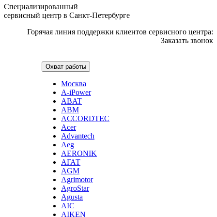
Специализированный
ирригаторов
сервисный центр в Санкт-Петербурге
измельчителей бытовых
измельчителей льда, льдодробителей
Горячая линия поддержки клиентов сервисного центра:
измельчителей отходов пищи
Заказать звонок
измельчителей садового мусора
измерителей влажности древесины
измерительных клещей
Охват работы
извещателей охранных
извещателей пожарных
Москва
йогуртниц
A-iPower
кабин для курения
ABAT
каландра
ABM
камер видеонаблюдения, камер заднего вида
ACCORDTEC
камнерезных станков
Acer
канализационных установок
Advantech
канатной машины
Aeg
капучинаторов (вспенивателей для молока, пеновзб
AERONIK
карманных проекторов
АГАТ
картофелечисток
AGM
кассовой техники
Agrimotor
казанов индукционных
AgroStar
кегераторов
Agusta
кексниц
Мы
AIC
кипятильников
принимаем
AIKEN