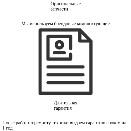
газовых плит
Оригинальные
газовой поверхности
запчасти
геймпадов
генераторов
Мы используем брендовые комплектующие
генераторов азота
генераторов дыма
генераторов льда
генераторов
гидравлических блоков питания
гидроаккумуляторов
гидроциклов
гидромассажеров
гидромодулей
гидроциклов
гигрометров
гильотинных ножей
гироскутеров
гладильных систем
глинтвейн-мейкеров
Длительная
глубинных вибраторов
гарантия
гомогенизаторов
gps часов
gps навигаторов
После работ по ремонту техники выдаем гарантию сроком на
gps трекеров
1 год
градирней