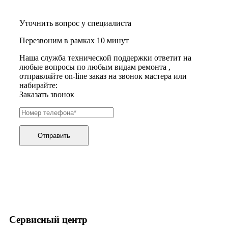
хьюмидоров
ибп
Уточнить вопрос у специалиста
игровых приставок
игрушек
Перезвоним в рамках 10 минут
игрушек на радиоуправлении
imac
Наша служба технической поддержки ответит на
имитаторов верховой езды
любые вопросы по любым видам ремонта ,
инерционных массажеров
отправляйте on-line заказ на звонок мастера или
инфузионных насосов
набирайте:
ингаляторов
Заказать звонок
инкубаторов
инспекционных камер, видеоскопов
инструментов для опресовки труб
интегральных усилителей
интеллектуальных блокнотов
Отправить
интерактивных досок
интерактивных панелей, цифровых постеров
интерактивных дисплеев
интерактивных комплексов
интерфейсных модулей
инверторов
ионизаторов
ip телефонов
ipad
Сервисный центр
iphone