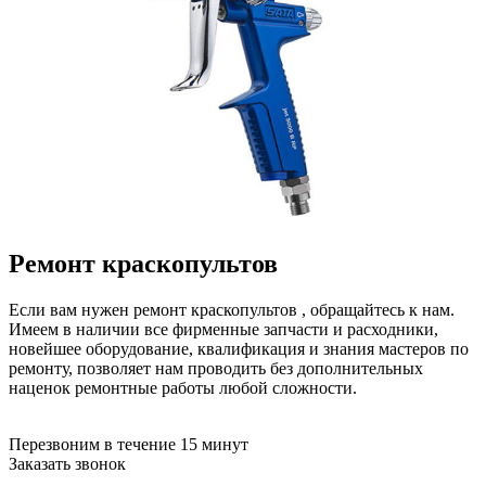
бензоножниц
бензопил
бензорезов
бензорезов
беспроводных систем мониторинга
беспроводных систем презентаций
бетоноломов
бетономешалок
безменов
биговщиков
биноклей
блендеров
блинниц
Ремонт краскопультов
блоков автоматики насосов
блоков диспетчеризации
блоков коммутации
Если вам нужен ремонт краскопультов , обращайтесь к нам.
блоков охлаждения
Имеем в наличии все фирменные запчасти и расходники,
блоков подключения
новейшее оборудование, квалификация и знания мастеров по
блоков управления
ремонту, позволяет нам проводить без дополнительных
бойлеров
наценок ремонтные работы любой сложности.
бормашин
брошюраторов
Перезвоним в течение 15 минут
брудеров
Заказать звонок
будильников
буферных накопителей