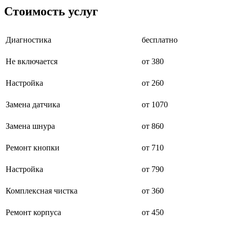
буклетмейкеров
Стоимость услуг
бутербродниц
cd проигрывателей
cd ресиверов
Диагностика
бесплатно
cd транспортов
чаеварок
Не включается
от 380
чайников
часов настенных
чебуречниц
Настройка
от 260
чековых принтеров
чиллеров
Замена датчика
от 1070
дальномеров
дарсонвалей
Замена шнура
от 860
датчиков качества воды
датчиков качества воздуха
датчиков протечки
Ремонт кнопки
от 710
датчиков температуры
дегидраторов
Настройка
от 790
дельташлифмашин
депиляторов
Комплексная чистка
от 360
депозитных машин
держателей с беспроводной зарядкой автомобильны
дестратификаторов
Ремонт корпуса
от 450
детекторов проводки