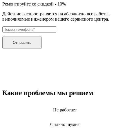
дренажных насосов
Ремонтируйте со скидкой - 10%
дробильных установок
дровоколов
Действие распространяется на абсолютно все работы,
дровоколов
выполняемые инженером нашего сервисного центра.
духового шкафа
дупликаторов
dvd и blue-ray плееров
двигателей бензиновых
двигателей дизельных
Отправить
двигателей для алмазного бурения
двигателей горелки
двигателей садовой техники
двигателей
эхолотов
экшн камер
экстракторов питательных веществ
экстракторных машин
эксцентриковых шлифовальных машин
Какие проблемы мы решаем
эквалайзеров
электрических банных печей
электрических лебедок
Не работает
электрических ловушек насекомых
электрических медицинских кроватей
электрических пилок
Сильно шумит
электрический плит