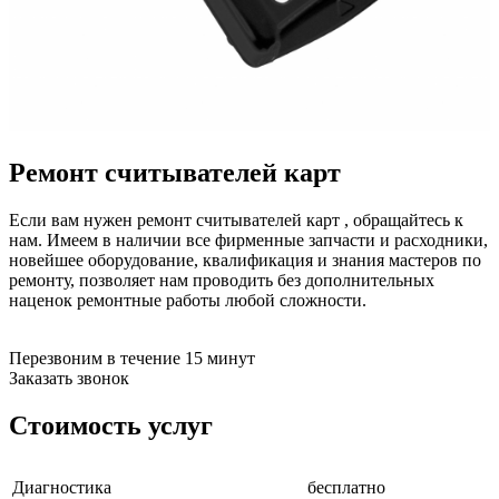
бензоножниц
бензопил
бензорезов
бензорезов
беспроводных систем мониторинга
беспроводных систем презентаций
бетоноломов
бетономешалок
Ремонт считывателей карт
безменов
биговщиков
биноклей
Если вам нужен ремонт считывателей карт , обращайтесь к
блендеров
нам. Имеем в наличии все фирменные запчасти и расходники,
блинниц
новейшее оборудование, квалификация и знания мастеров по
блоков автоматики насосов
ремонту, позволяет нам проводить без дополнительных
блоков диспетчеризации
наценок ремонтные работы любой сложности.
блоков коммутации
блоков охлаждения
блоков подключения
Перезвоним в течение 15 минут
блоков управления
Заказать звонок
бойлеров
бормашин
Стоимость услуг
брошюраторов
брудеров
будильников
Диагностика
бесплатно
буферных накопителей