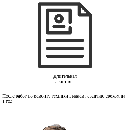
газовых плит
газовой поверхности
геймпадов
генераторов
генераторов азота
генераторов дыма
генераторов льда
генераторов
гидравлических блоков питания
гидроаккумуляторов
гидроциклов
гидромассажеров
гидромодулей
гидроциклов
гигрометров
Длительная
гильотинных ножей
гарантия
гироскутеров
гладильных систем
После работ по ремонту техники выдаем гарантию сроком на
глинтвейн-мейкеров
1 год
глубинных вибраторов
гомогенизаторов
gps часов
gps навигаторов
gps трекеров
градирней