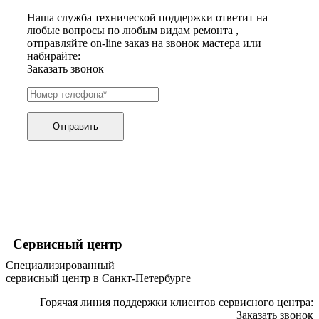
хьюмидоров
Наша служба технической поддержки ответит на
ибп
любые вопросы по любым видам ремонта ,
игровых приставок
отправляйте on-line заказ на звонок мастера или
игрушек
набирайте:
игрушек на радиоуправлении
Заказать звонок
imac
имитаторов верховой езды
инерционных массажеров
инфузионных насосов
ингаляторов
Отправить
инкубаторов
инспекционных камер, видеоскопов
инструментов для опресовки труб
интегральных усилителей
интеллектуальных блокнотов
интерактивных досок
интерактивных панелей, цифровых постеров
интерактивных дисплеев
интерактивных комплексов
Сервисный центр
интерфейсных модулей
Специализированный
инверторов
сервисный центр в Санкт-Петербурге
ионизаторов
ip телефонов
Горячая линия поддержки клиентов сервисного центра:
ipad
Заказать звонок
iphone