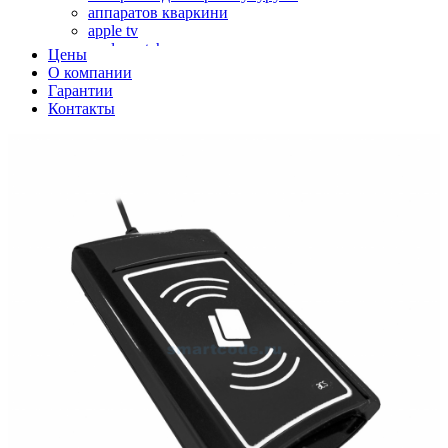
аппаратов кваркини
apple tv
apple watch
Цены
аромадиффузоров
О компании
аромастанций
Гарантии
ароматизаторов воздуха
Контакты
аудиоплееров
аудиопроцессоров
аудиосистем
аудиоусилителей
авто акустики, автомобильной акустики
авто мониторов
автохолодильников
автокондиционера
автоматики для генераторов
автоматики управления
автоматики вентустановок
автомобильных телевизоров
автомоек
автотрансформаторов
багги
бактерицидной лампы
беговых дорожек
бензобуров
бензогенераторов