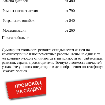
дезинфекторов банкнот
Замена дисплея
от 480
диктофон
дисковых пил
Ремонт после залития
от 790
дисководов
диспенсеров
Устранение ошибок
от 840
диспенсеров для розлива напитков
диспенсеров тарелок подогреваемый
дисплеев
Модернизация
от 260
дистилляторов воды
Показать больше
дизельных горелок
дизельных генераторов
dj станций
Суммарная стоимость ремонта складывается из цен на
dji goggles
комплектующие плюс ремонтные работы. Цены на одни и те
док-станций
же комплектующие отличаются в зависимости от: part-номера,
документ-камер
ревизии, страны производителя. Точную стоимость запчастей
домашних кинотеатров
узнавайте у наших операторов в день обращения по телефону:
домофонов
Заказать звонок
.
дорожек для ходьбы
драйкулеров
драм машин
дрелей
дрелей для алмазного бурения
дрелей-миксеров
дрелей-шуруповертов
дрелей ударных