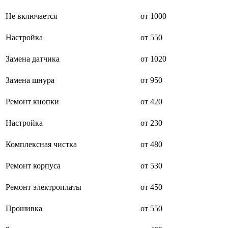
буклетмейкеров
Не включается
от 1000
бутербродниц
cd проигрывателей
cd ресиверов
Настройка
от 550
cd транспортов
чаеварок
Замена датчика
от 1020
чайников
часов настенных
Замена шнура
от 950
чебуречниц
чековых принтеров
чиллеров
Ремонт кнопки
от 420
дальномеров
дарсонвалей
Настройка
от 230
датчиков качества воды
датчиков качества воздуха
Комплексная чистка
от 480
датчиков протечки
датчиков температуры
дегидраторов
Ремонт корпуса
от 530
дельташлифмашин
депиляторов
Ремонт электроплаты
от 450
депозитных машин
держателей с беспроводной зарядкой автомобильны
Прошивка
от 550
дестратификаторов
детекторов проводки