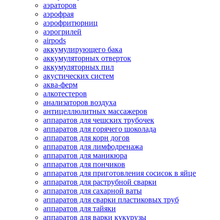
аэраторов
аэрофрая
аэрофритюрниц
аэрогрилей
airpods
аккумулирующего бака
аккумуляторных отверток
аккумуляторных пил
акустических систем
аква-ферм
алкотестеров
анализаторов воздуха
антицеллюлитных массажеров
аппаратов для чешских трубочек
аппаратов для горячего шоколада
аппаратов для корн догов
аппаратов для лимфодренажа
аппаратов для маникюра
аппаратов для пончиков
аппаратов для приготовления сосисок в яйце
аппаратов для раструбной сварки
аппаратов для сахарной ваты
аппаратов для сварки пластиковых труб
аппаратов для тайяки
аппаратов для варки кукурузы