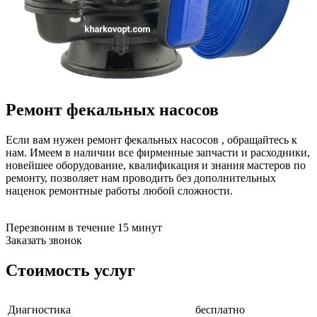
бензоножниц
бензопил
бензорезов
бензорезов
беспроводных систем мониторинга
беспроводных систем презентаций
бетоноломов
бетономешалок
Ремонт фекальных насосов
безменов
биговщиков
биноклей
Если вам нужен ремонт фекальных насосов , обращайтесь к
блендеров
нам. Имеем в наличии все фирменные запчасти и расходники,
блинниц
новейшее оборудование, квалификация и знания мастеров по
блоков автоматики насосов
ремонту, позволяет нам проводить без дополнительных
блоков диспетчеризации
наценок ремонтные работы любой сложности.
блоков коммутации
блоков охлаждения
блоков подключения
Перезвоним в течение 15 минут
блоков управления
Заказать звонок
бойлеров
бормашин
Стоимость услуг
брошюраторов
брудеров
будильников
Диагностика
бесплатно
буферных накопителей