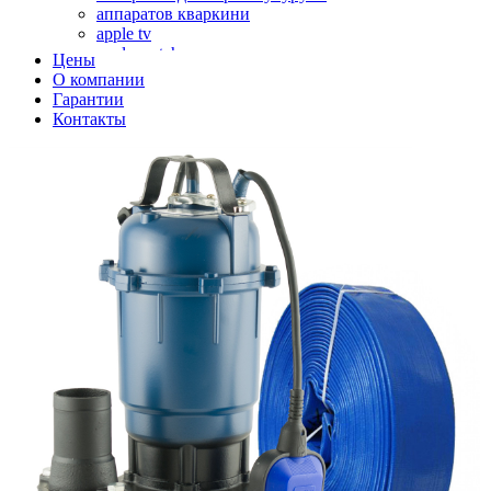
аппаратов кваркини
apple tv
apple watch
Цены
аромадиффузоров
О компании
аромастанций
Гарантии
ароматизаторов воздуха
Контакты
аудиоплееров
аудиопроцессоров
аудиосистем
аудиоусилителей
авто акустики, автомобильной акустики
авто мониторов
автохолодильников
автокондиционера
автоматики для генераторов
автоматики управления
автоматики вентустановок
автомобильных телевизоров
автомоек
автотрансформаторов
багги
бактерицидной лампы
беговых дорожек
бензобуров
бензогенераторов