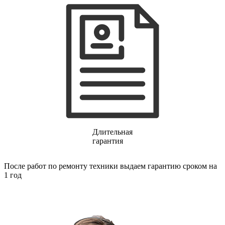
газовых плит
газовой поверхности
геймпадов
генераторов
генераторов азота
генераторов дыма
генераторов льда
генераторов
гидравлических блоков питания
гидроаккумуляторов
гидроциклов
гидромассажеров
гидромодулей
гидроциклов
гигрометров
Длительная
гильотинных ножей
гарантия
гироскутеров
гладильных систем
После работ по ремонту техники выдаем гарантию сроком на
глинтвейн-мейкеров
1 год
глубинных вибраторов
гомогенизаторов
gps часов
gps навигаторов
gps трекеров
градирней