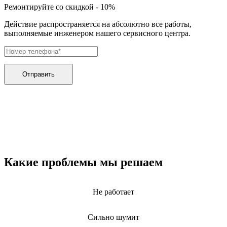
дренажных насосов
Ремонтируйте со скидкой - 10%
дробильных установок
дровоколов
Действие распространяется на абсолютно все работы,
дровоколов
выполняемые инженером нашего сервисного центра.
духового шкафа
дупликаторов
dvd и blue-ray плееров
двигателей бензиновых
двигателей дизельных
Отправить
двигателей для алмазного бурения
двигателей горелки
двигателей садовой техники
двигателей
эхолотов
экшн камер
экстракторов питательных веществ
экстракторных машин
эксцентриковых шлифовальных машин
Какие проблемы мы решаем
эквалайзеров
электрических банных печей
электрических лебедок
Не работает
электрических ловушек насекомых
электрических медицинских кроватей
электрических пилок
Сильно шумит
электрический плит