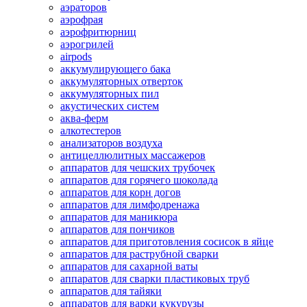
аэраторов
аэрофрая
аэрофритюрниц
аэрогрилей
airpods
аккумулирующего бака
аккумуляторных отверток
аккумуляторных пил
акустических систем
аква-ферм
алкотестеров
анализаторов воздуха
антицеллюлитных массажеров
аппаратов для чешских трубочек
аппаратов для горячего шоколада
аппаратов для корн догов
аппаратов для лимфодренажа
аппаратов для маникюра
аппаратов для пончиков
аппаратов для приготовления сосисок в яйце
аппаратов для раструбной сварки
аппаратов для сахарной ваты
аппаратов для сварки пластиковых труб
аппаратов для тайяки
аппаратов для варки кукурузы