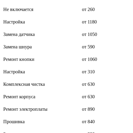
буклетмейкеров
Не включается
от 260
бутербродниц
cd проигрывателей
cd ресиверов
Настройка
от 1180
cd транспортов
чаеварок
Замена датчика
от 1050
чайников
часов настенных
Замена шнура
от 590
чебуречниц
чековых принтеров
чиллеров
Ремонт кнопки
от 1060
дальномеров
дарсонвалей
Настройка
от 310
датчиков качества воды
датчиков качества воздуха
Комплексная чистка
от 630
датчиков протечки
датчиков температуры
дегидраторов
Ремонт корпуса
от 630
дельташлифмашин
депиляторов
Ремонт электроплаты
от 890
депозитных машин
держателей с беспроводной зарядкой автомобильны
Прошивка
от 840
дестратификаторов
детекторов проводки