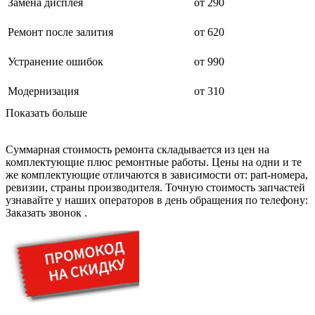
дезинфекторов банкнот
Замена дисплея
от 290
диктофон
дисковых пил
Ремонт после залития
от 620
дисководов
диспенсеров
Устранение ошибок
от 990
диспенсеров для розлива напитков
диспенсеров тарелок подогреваемый
дисплеев
Модернизация
от 310
дистилляторов воды
Показать больше
дизельных горелок
дизельных генераторов
dj станций
Суммарная стоимость ремонта складывается из цен на
dji goggles
комплектующие плюс ремонтные работы. Цены на одни и те
док-станций
же комплектующие отличаются в зависимости от: part-номера,
документ-камер
ревизии, страны производителя. Точную стоимость запчастей
домашних кинотеатров
узнавайте у наших операторов в день обращения по телефону:
домофонов
Заказать звонок
.
дорожек для ходьбы
драйкулеров
драм машин
дрелей
дрелей для алмазного бурения
дрелей-миксеров
дрелей-шуруповертов
дрелей ударных