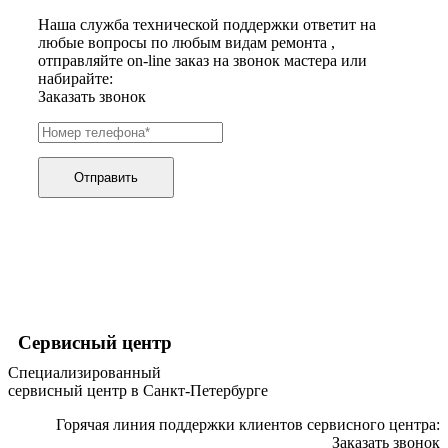
хьюмидоров
Наша служба технической поддержки ответит на
ибп
любые вопросы по любым видам ремонта ,
игровых приставок
отправляйте on-line заказ на звонок мастера или
игрушек
набирайте:
игрушек на радиоуправлении
Заказать звонок
imac
имитаторов верховой езды
инерционных массажеров
инфузионных насосов
ингаляторов
Отправить
инкубаторов
инспекционных камер, видеоскопов
инструментов для опресовки труб
интегральных усилителей
интеллектуальных блокнотов
интерактивных досок
интерактивных панелей, цифровых постеров
интерактивных дисплеев
интерактивных комплексов
Сервисный центр
интерфейсных модулей
Специализированный
инверторов
сервисный центр в Санкт-Петербурге
ионизаторов
ip телефонов
Горячая линия поддержки клиентов сервисного центра:
ipad
Заказать звонок
iphone