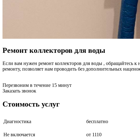
буклетмейкеров
бутербродниц
cd проигрывателей
cd ресиверов
cd транспортов
чаеварок
чайников
часов настенных
Ремонт коллекторов для воды
чебуречниц
чековых принтеров
чиллеров
Если вам нужен ремонт коллекторов для воды , обращайтесь к
дальномеров
ремонту, позволяет нам проводить без дополнительных нацен
дарсонвалей
датчиков качества воды
датчиков качества воздуха
Перезвоним в течение 15 минут
датчиков протечки
Заказать звонок
датчиков температуры
дегидраторов
Стоимость услуг
дельташлифмашин
депиляторов
депозитных машин
Диагностика
бесплатно
держателей с беспроводной зарядкой автомобильны
дестратификаторов
детекторов проводки
Не включается
от 1110