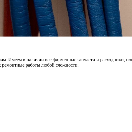
 нам. Имеем в наличии все фирменные запчасти и расходники, н
ок ремонтные работы любой сложности.
х для телефона