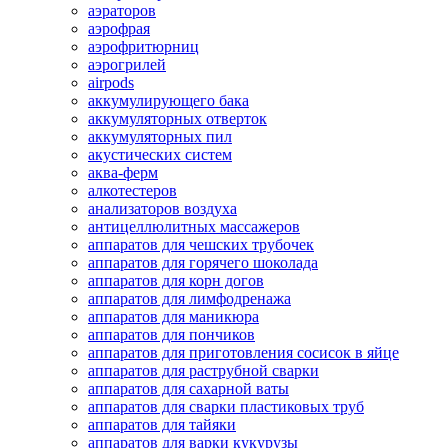
аэраторов
аэрофрая
аэрофритюрниц
аэрогрилей
airpods
аккумулирующего бака
аккумуляторных отверток
аккумуляторных пил
акустических систем
аква-ферм
алкотестеров
анализаторов воздуха
антицеллюлитных массажеров
аппаратов для чешских трубочек
аппаратов для горячего шоколада
аппаратов для корн догов
аппаратов для лимфодренажа
аппаратов для маникюра
аппаратов для пончиков
аппаратов для приготовления сосисок в яйце
аппаратов для раструбной сварки
аппаратов для сахарной ваты
аппаратов для сварки пластиковых труб
аппаратов для тайяки
аппаратов для варки кукурузы