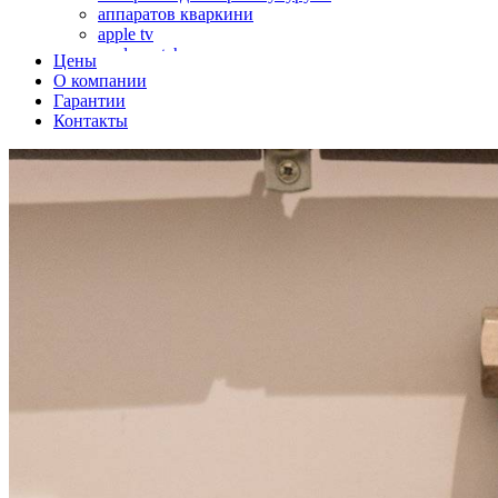
аппаратов кваркини
apple tv
apple watch
Цены
аромадиффузоров
О компании
аромастанций
Гарантии
ароматизаторов воздуха
Контакты
аудиоплееров
аудиопроцессоров
аудиосистем
аудиоусилителей
авто акустики, автомобильной акустики
авто мониторов
автохолодильников
автокондиционера
автоматики для генераторов
автоматики управления
автоматики вентустановок
автомобильных телевизоров
автомоек
автотрансформаторов
багги
бактерицидной лампы
беговых дорожек
бензобуров
бензогенераторов