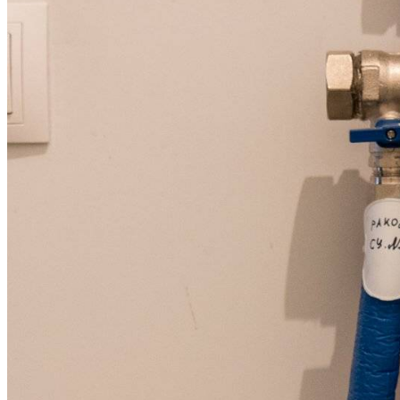
бензоножниц
бензопил
бензорезов
бензорезов
беспроводных систем мониторинга
беспроводных систем презентаций
бетоноломов
бетономешалок
безменов
биговщиков
биноклей
блендеров
блинниц
блоков автоматики насосов
блоков диспетчеризации
блоков коммутации
блоков охлаждения
блоков подключения
блоков управления
бойлеров
бормашин
брошюраторов
брудеров
будильников
буферных накопителей