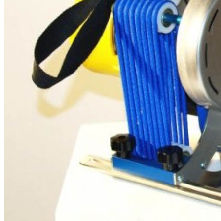
бензоножниц
бензопил
бензорезов
бензорезов
беспроводных систем мониторинга
беспроводных систем презентаций
бетоноломов
бетономешалок
безменов
биговщиков
биноклей
блендеров
блинниц
блоков автоматики насосов
блоков диспетчеризации
блоков коммутации
блоков охлаждения
блоков подключения
блоков управления
бойлеров
бормашин
брошюраторов
брудеров
будильников
буферных накопителей