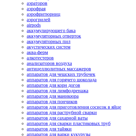
аэраторов
аэрофрая
аэрофритюрниц
аэрогрилей
airpods
аккумулирующего бака
аккумуляторных отверток
аккумуляторных пил
акустических систем
аква-ферм
алкотестеров
анализаторов воздуха
антицеллюлитных массажеров
аппаратов для чешских трубочек
аппаратов для горячего шоколада
аппаратов для корн догов
аппаратов для лимфодренажа
аппаратов для маникюра
аппаратов для пончиков
аппаратов для приготовления сосисок в яйце
аппаратов для раструбной сварки
аппаратов для сахарной ваты
аппаратов для сварки пластиковых труб
аппаратов для тайяки
аппаратов для варки кукурузы