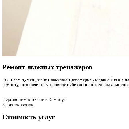
буклетмейкеров
бутербродниц
cd проигрывателей
cd ресиверов
cd транспортов
чаеварок
чайников
часов настенных
чебуречниц
чековых принтеров
чиллеров
дальномеров
Ремонт лыжных тренажеров
дарсонвалей
датчиков качества воды
датчиков качества воздуха
Если вам нужен ремонт лыжных тренажеров , обращайтесь к на
датчиков протечки
ремонту, позволяет нам проводить без дополнительных нацен
датчиков температуры
дегидраторов
дельташлифмашин
Перезвоним в течение 15 минут
депиляторов
Заказать звонок
депозитных машин
держателей с беспроводной зарядкой автомобильны
Стоимость услуг
дестратификаторов
детекторов проводки