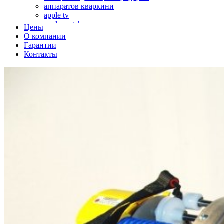
аппаратов кваркини
apple tv
apple watch
Цены
аромадиффузоров
О компании
аромастанций
Гарантии
ароматизаторов воздуха
Контакты
аудиоплееров
аудиопроцессоров
аудиосистем
аудиоусилителей
авто акустики, автомобильной акустики
авто мониторов
автохолодильников
автокондиционера
автоматики для генераторов
автоматики управления
автоматики вентустановок
автомобильных телевизоров
автомоек
автотрансформаторов
багги
бактерицидной лампы
беговых дорожек
бензобуров
бензогенераторов