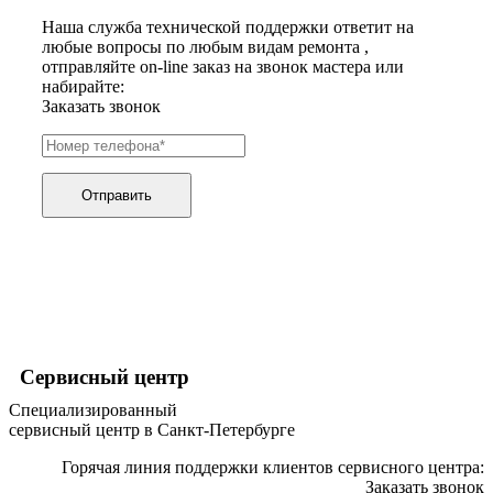
хьюмидоров
Наша служба технической поддержки ответит на
ибп
любые вопросы по любым видам ремонта ,
игровых приставок
отправляйте on-line заказ на звонок мастера или
игрушек
набирайте:
игрушек на радиоуправлении
Заказать звонок
imac
имитаторов верховой езды
инерционных массажеров
инфузионных насосов
ингаляторов
Отправить
инкубаторов
инспекционных камер, видеоскопов
инструментов для опресовки труб
интегральных усилителей
интеллектуальных блокнотов
интерактивных досок
интерактивных панелей, цифровых постеров
интерактивных дисплеев
интерактивных комплексов
Сервисный центр
интерфейсных модулей
Специализированный
инверторов
сервисный центр в Санкт-Петербурге
ионизаторов
ip телефонов
Горячая линия поддержки клиентов сервисного центра:
ipad
Заказать звонок
iphone