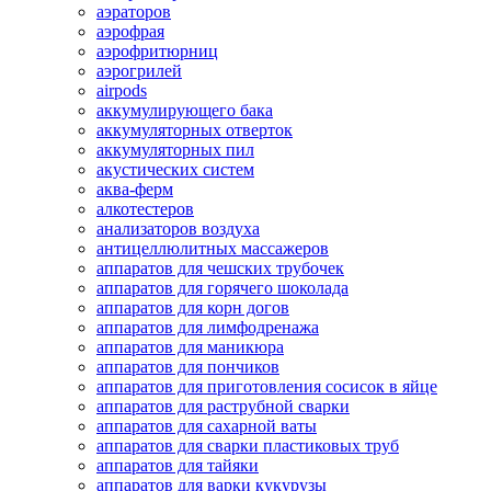
аэраторов
аэрофрая
аэрофритюрниц
аэрогрилей
airpods
аккумулирующего бака
аккумуляторных отверток
аккумуляторных пил
акустических систем
аква-ферм
алкотестеров
анализаторов воздуха
антицеллюлитных массажеров
аппаратов для чешских трубочек
аппаратов для горячего шоколада
аппаратов для корн догов
аппаратов для лимфодренажа
аппаратов для маникюра
аппаратов для пончиков
аппаратов для приготовления сосисок в яйце
аппаратов для раструбной сварки
аппаратов для сахарной ваты
аппаратов для сварки пластиковых труб
аппаратов для тайяки
аппаратов для варки кукурузы