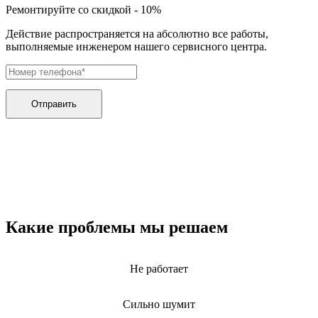
дренажных насосов
Ремонтируйте со скидкой - 10%
дробильных установок
дровоколов
Действие распространяется на абсолютно все работы,
дровоколов
выполняемые инженером нашего сервисного центра.
духового шкафа
дупликаторов
dvd и blue-ray плееров
двигателей бензиновых
двигателей дизельных
Отправить
двигателей для алмазного бурения
двигателей горелки
двигателей садовой техники
двигателей
эхолотов
экшн камер
экстракторов питательных веществ
экстракторных машин
эксцентриковых шлифовальных машин
Какие проблемы мы решаем
эквалайзеров
электрических банных печей
электрических лебедок
Не работает
электрических ловушек насекомых
электрических медицинских кроватей
электрических пилок
Сильно шумит
электрический плит