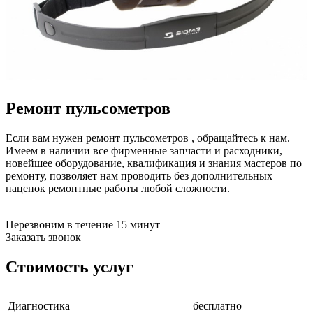
бензоножниц
бензопил
бензорезов
бензорезов
беспроводных систем мониторинга
беспроводных систем презентаций
бетоноломов
бетономешалок
Ремонт пульсометров
безменов
биговщиков
биноклей
Если вам нужен ремонт пульсометров , обращайтесь к нам.
блендеров
Имеем в наличии все фирменные запчасти и расходники,
блинниц
новейшее оборудование, квалификация и знания мастеров по
блоков автоматики насосов
ремонту, позволяет нам проводить без дополнительных
блоков диспетчеризации
наценок ремонтные работы любой сложности.
блоков коммутации
блоков охлаждения
блоков подключения
Перезвоним в течение 15 минут
блоков управления
Заказать звонок
бойлеров
бормашин
Стоимость услуг
брошюраторов
брудеров
будильников
Диагностика
бесплатно
буферных накопителей