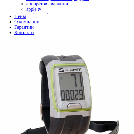
аппаратов кваркини
apple tv
apple watch
Цены
аромадиффузоров
О компании
аромастанций
Гарантии
ароматизаторов воздуха
Контакты
аудиоплееров
аудиопроцессоров
аудиосистем
аудиоусилителей
авто акустики, автомобильной акустики
авто мониторов
автохолодильников
автокондиционера
автоматики для генераторов
автоматики управления
автоматики вентустановок
автомобильных телевизоров
автомоек
автотрансформаторов
багги
бактерицидной лампы
беговых дорожек
бензобуров
бензогенераторов