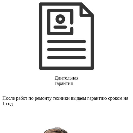
газовых плит
газовой поверхности
геймпадов
генераторов
генераторов азота
генераторов дыма
генераторов льда
генераторов
гидравлических блоков питания
гидроаккумуляторов
гидроциклов
гидромассажеров
гидромодулей
гидроциклов
гигрометров
Длительная
гильотинных ножей
гарантия
гироскутеров
гладильных систем
После работ по ремонту техники выдаем гарантию сроком на
глинтвейн-мейкеров
1 год
глубинных вибраторов
гомогенизаторов
gps часов
gps навигаторов
gps трекеров
градирней