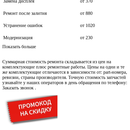
дезинфекторов банкнот
Замена дисплея
от 370
диктофон
дисковых пил
Ремонт после залития
от 880
дисководов
диспенсеров
Устранение ошибок
от 1020
диспенсеров для розлива напитков
диспенсеров тарелок подогреваемый
дисплеев
Модернизация
от 230
дистилляторов воды
Показать больше
дизельных горелок
дизельных генераторов
dj станций
Суммарная стоимость ремонта складывается из цен на
dji goggles
комплектующие плюс ремонтные работы. Цены на одни и те
док-станций
же комплектующие отличаются в зависимости от: part-номера,
документ-камер
ревизии, страны производителя. Точную стоимость запчастей
домашних кинотеатров
узнавайте у наших операторов в день обращения по телефону:
домофонов
Заказать звонок
.
дорожек для ходьбы
драйкулеров
драм машин
дрелей
дрелей для алмазного бурения
дрелей-миксеров
дрелей-шуруповертов
дрелей ударных