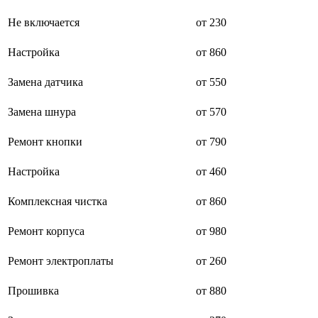
буклетмейкеров
Не включается
от 230
бутербродниц
cd проигрывателей
cd ресиверов
Настройка
от 860
cd транспортов
чаеварок
Замена датчика
от 550
чайников
часов настенных
Замена шнура
от 570
чебуречниц
чековых принтеров
чиллеров
Ремонт кнопки
от 790
дальномеров
дарсонвалей
Настройка
от 460
датчиков качества воды
датчиков качества воздуха
Комплексная чистка
от 860
датчиков протечки
датчиков температуры
дегидраторов
Ремонт корпуса
от 980
дельташлифмашин
депиляторов
Ремонт электроплаты
от 260
депозитных машин
держателей с беспроводной зарядкой автомобильны
Прошивка
от 880
дестратификаторов
детекторов проводки