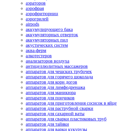
аэраторов
аэрофрая
аэрофритюрниц
аэрогрилей
airpods
аккумулирующего бака
аккумуляторных отверток
аккумуляторных пил
акустических систем
аква-ферм
алкотестеров
анализаторов воздуха
антицеллюлитных массажеров
аппаратов для чешских трубочек
аппаратов для горячего шоколада
аппаратов для корн догов
аппаратов для лимфодренажа
аппаратов для маникюра
аппаратов для пончиков
аппаратов для приготовления сосисок в яйце
аппаратов для раструбной сварки
аппаратов для сахарной ваты
аппаратов для сварки пластиковых труб
аппаратов для тайяки
аппаратов для варки кукурузы