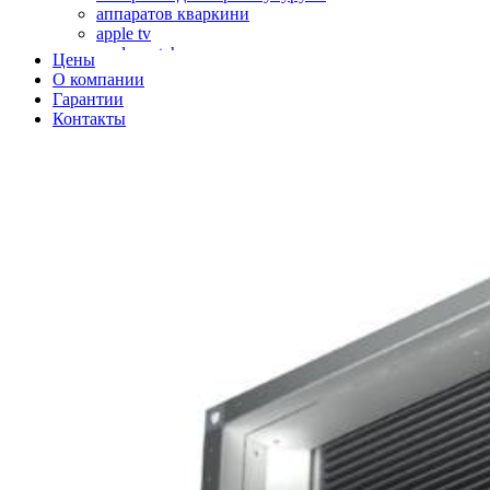
аппаратов кваркини
apple tv
apple watch
Цены
аромадиффузоров
О компании
аромастанций
Гарантии
ароматизаторов воздуха
Контакты
аудиоплееров
аудиопроцессоров
аудиосистем
аудиоусилителей
авто акустики, автомобильной акустики
авто мониторов
автохолодильников
автокондиционера
автоматики для генераторов
автоматики управления
автоматики вентустановок
автомобильных телевизоров
автомоек
автотрансформаторов
багги
бактерицидной лампы
беговых дорожек
бензобуров
бензогенераторов