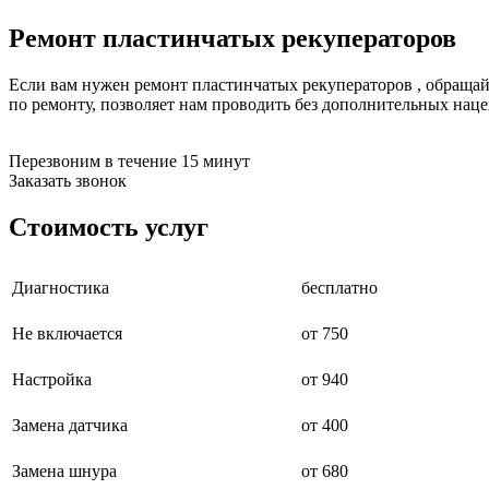
буклетмейкеров
Ремонт пластинчатых рекуператоров
бутербродниц
cd проигрывателей
cd ресиверов
Если вам нужен ремонт пластинчатых рекуператоров , обращай
cd транспортов
по ремонту, позволяет нам проводить без дополнительных нац
чаеварок
чайников
часов настенных
Перезвоним в течение 15 минут
чебуречниц
Заказать звонок
чековых принтеров
чиллеров
Стоимость услуг
дальномеров
дарсонвалей
датчиков качества воды
Диагностика
бесплатно
датчиков качества воздуха
датчиков протечки
датчиков температуры
Не включается
от 750
дегидраторов
дельташлифмашин
Настройка
от 940
депиляторов
депозитных машин
Замена датчика
от 400
держателей с беспроводной зарядкой автомобильны
дестратификаторов
детекторов проводки
Замена шнура
от 680