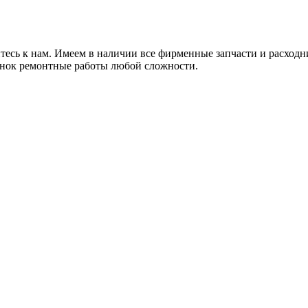
тесь к нам. Имеем в наличии все фирменные запчасти и расходн
енок ремонтные работы любой сложности.
х для телефона