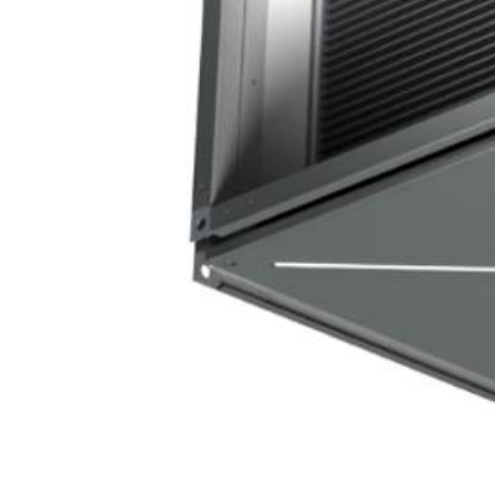
бензоножниц
бензопил
бензорезов
бензорезов
беспроводных систем мониторинга
беспроводных систем презентаций
бетоноломов
бетономешалок
безменов
биговщиков
биноклей
блендеров
блинниц
блоков автоматики насосов
блоков диспетчеризации
блоков коммутации
блоков охлаждения
блоков подключения
блоков управления
бойлеров
бормашин
брошюраторов
брудеров
будильников
буферных накопителей