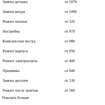
Замена датчика
от 1070
буклетмейкеров
бутербродниц
Замена шнура
от 1090
cd проигрывателей
cd ресиверов
cd транспортов
Ремонт кнопки
от 320
чаеварок
чайников
Настройка
от 970
часов настенных
чебуречниц
Комплексная чистка
от 980
чековых принтеров
чиллеров
дальномеров
Ремонт корпуса
от 950
дарсонвалей
датчиков качества воды
Ремонт электроплаты
от 400
датчиков качества воздуха
датчиков протечки
Прошивка
от 940
датчиков температуры
дегидраторов
дельташлифмашин
Замена дисплея
от 530
депиляторов
депозитных машин
Ремонт после залития
от 560
держателей с беспроводной зарядкой автомобильны
дестратификаторов
Показать больше
детекторов проводки