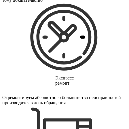
тому доказательство
электропростыней
электрорезов
электрорубаноков
электросамокатов
электрощеток
электрощитов
электрошвабер
электросковороды
электротельферов
электротермосов
электровелосипедов
электровеников
эллиптических тренажеров
эндоскопов
эпиляторов
Экспресс
факса
ремонт
фальцовщиков
фанкойлов
фаршемешалок
Отремонтируем абсолютного большинства неисправностей
фекальных насосов
производится в день обращения
фенов
фенов настенных
фен-щеток
ферментаторов
финишер-брошюровщиков