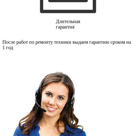
газовых плит
газовой поверхности
геймпадов
генераторов
Длительная
генераторов азота
гарантия
генераторов дыма
генераторов льда
генераторов
После работ по ремонту техники выдаем гарантию сроком на
гидравлических блоков питания
1 год
гидроаккумуляторов
гидроциклов
гидромассажеров
гидромодулей
гидроциклов
гигрометров
гильотинных ножей
гироскутеров
гладильных систем
глинтвейн-мейкеров
глубинных вибраторов
гомогенизаторов
gps часов
gps навигаторов
gps трекеров
градирней