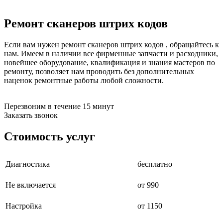
бензоножниц
бензопил
Ремонт сканеров штрих кодов
бензорезов
бензорезов
беспроводных систем мониторинга
Если вам нужен ремонт сканеров штрих кодов , обращайтесь к
беспроводных систем презентаций
нам. Имеем в наличии все фирменные запчасти и расходники,
бетоноломов
новейшее оборудование, квалификация и знания мастеров по
бетономешалок
ремонту, позволяет нам проводить без дополнительных
безменов
наценок ремонтные работы любой сложности.
биговщиков
биноклей
блендеров
Перезвоним в течение 15 минут
блинниц
Заказать звонок
блоков автоматики насосов
блоков диспетчеризации
Стоимость услуг
блоков коммутации
блоков охлаждения
блоков подключения
Диагностика
бесплатно
блоков управления
бойлеров
Не включается
от 990
бормашин
брошюраторов
брудеров
Настройка
от 1150
будильников
буферных накопителей