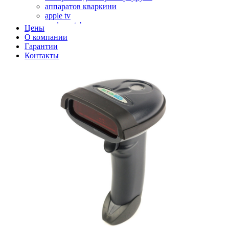
аппаратов кваркини
apple tv
apple watch
Цены
аромадиффузоров
О компании
аромастанций
Гарантии
ароматизаторов воздуха
Контакты
аудиоплееров
аудиопроцессоров
аудиосистем
аудиоусилителей
авто акустики, автомобильной акустики
авто мониторов
автохолодильников
автокондиционера
автоматики для генераторов
автоматики управления
автоматики вентустановок
автомобильных телевизоров
автомоек
автотрансформаторов
багги
бактерицидной лампы
беговых дорожек
бензобуров
бензогенераторов