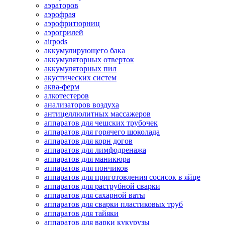
аэраторов
аэрофрая
аэрофритюрниц
аэрогрилей
airpods
аккумулирующего бака
аккумуляторных отверток
аккумуляторных пил
акустических систем
аква-ферм
алкотестеров
анализаторов воздуха
антицеллюлитных массажеров
аппаратов для чешских трубочек
аппаратов для горячего шоколада
аппаратов для корн догов
аппаратов для лимфодренажа
аппаратов для маникюра
аппаратов для пончиков
аппаратов для приготовления сосисок в яйце
аппаратов для раструбной сварки
аппаратов для сахарной ваты
аппаратов для сварки пластиковых труб
аппаратов для тайяки
аппаратов для варки кукурузы