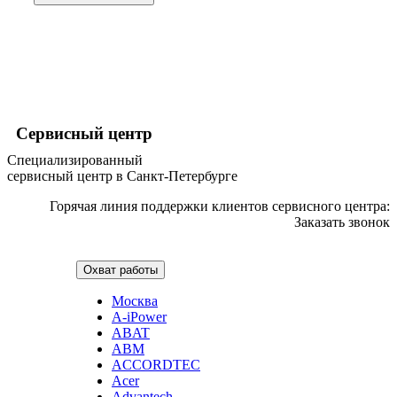
хьюмидоров
ибп
игровых приставок
игрушек
игрушек на радиоуправлении
imac
имитаторов верховой езды
инерционных массажеров
Сервисный центр
инфузионных насосов
ингаляторов
Специализированный
инкубаторов
сервисный центр в Санкт-Петербурге
инспекционных камер, видеоскопов
инструментов для опресовки труб
Горячая линия поддержки клиентов сервисного центра:
интегральных усилителей
Заказать звонок
интеллектуальных блокнотов
интерактивных досок
интерактивных панелей, цифровых постеров
Охват работы
интерактивных дисплеев
интерактивных комплексов
Москва
интерфейсных модулей
A-iPower
инверторов
ABAT
ионизаторов
ABM
ip телефонов
ACCORDTEC
ipad
Acer
iphone
Advantech