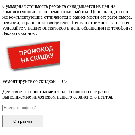
дезинфекторов банкнот
диктофон
Суммарная стоимость ремонта складывается из цен на
дисковых пил
комплектующие плюс ремонтные работы. Цены на одни и те
дисководов
же комплектующие отличаются в зависимости от: part-номера,
диспенсеров
ревизии, страны производителя. Точную стоимость запчастей
диспенсеров для розлива напитков
узнавайте у наших операторов в день обращения по телефону:
диспенсеров тарелок подогреваемый
Заказать звонок
.
дисплеев
дистилляторов воды
дизельных горелок
дизельных генераторов
dj станций
dji goggles
док-станций
документ-камер
Ремонтируйте со скидкой - 10%
домашних кинотеатров
домофонов
Действие распространяется на абсолютно все работы,
дорожек для ходьбы
выполняемые инженером нашего сервисного центра.
драйкулеров
драм машин
дрелей
дрелей для алмазного бурения
дрелей-миксеров
Отправить
дрелей-шуруповертов
дрелей ударных