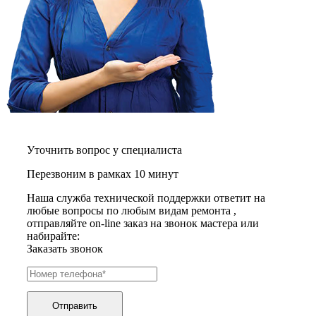
графических планшетов
граниторов
граверов
гребных тренажеров
грелок
грелок для ног
грелок для спины и шеи
греющих кабелей
грилей
грилей для кур
грилей для шаурмы
громкоговорителей
Уточнить вопрос у специалиста
гвоздезабивных пистолетов
hd камер
Перезвоним в рамках 10 минут
hd-медиаплееров
Наша служба технической поддержки ответит на
hi-fi
любые вопросы по любым видам ремонта ,
хлебопечек
отправляйте on-line заказ на звонок мастера или
хлеборезок
набирайте:
холодильников
Заказать звонок
холодильников для молока
холодильных шкафов
homepod
хот-дог мейкеров
хотдогниц
Отправить
хромбуков