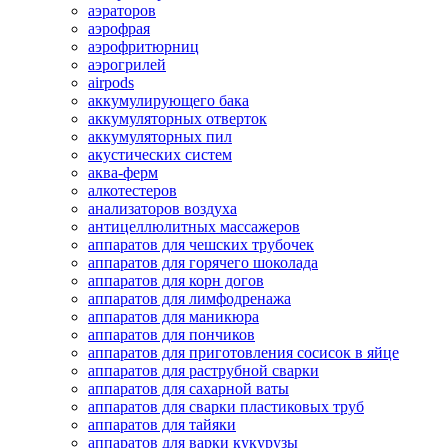
аэраторов
аэрофрая
аэрофритюрниц
аэрогрилей
airpods
аккумулирующего бака
аккумуляторных отверток
аккумуляторных пил
акустических систем
аква-ферм
алкотестеров
анализаторов воздуха
антицеллюлитных массажеров
аппаратов для чешских трубочек
аппаратов для горячего шоколада
аппаратов для корн догов
аппаратов для лимфодренажа
аппаратов для маникюра
аппаратов для пончиков
аппаратов для приготовления сосисок в яйце
аппаратов для раструбной сварки
аппаратов для сахарной ваты
аппаратов для сварки пластиковых труб
аппаратов для тайяки
аппаратов для варки кукурузы