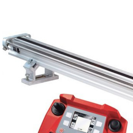
бензоножниц
бензопил
бензорезов
бензорезов
беспроводных систем мониторинга
беспроводных систем презентаций
бетоноломов
бетономешалок
безменов
биговщиков
биноклей
блендеров
блинниц
блоков автоматики насосов
блоков диспетчеризации
блоков коммутации
блоков охлаждения
блоков подключения
блоков управления
бойлеров
бормашин
брошюраторов
брудеров
будильников
буферных накопителей