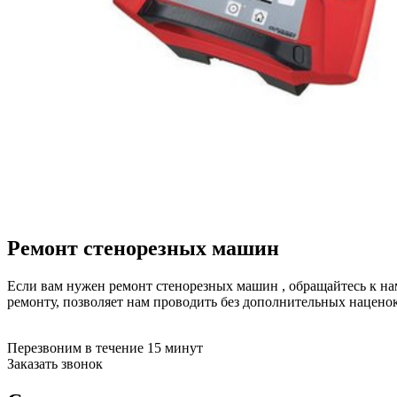
буклетмейкеров
бутербродниц
cd проигрывателей
cd ресиверов
cd транспортов
чаеварок
чайников
часов настенных
чебуречниц
чековых принтеров
чиллеров
дальномеров
дарсонвалей
датчиков качества воды
датчиков качества воздуха
Ремонт стенорезных машин
датчиков протечки
датчиков температуры
дегидраторов
Если вам нужен ремонт стенорезных машин , обращайтесь к на
дельташлифмашин
ремонту, позволяет нам проводить без дополнительных нацен
депиляторов
депозитных машин
Перезвоним в течение 15 минут
держателей с беспроводной зарядкой автомобильны
Заказать звонок
дестратификаторов
детекторов проводки