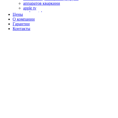
аппаратов кваркини
apple tv
apple watch
Цены
аромадиффузоров
О компании
аромастанций
Гарантии
ароматизаторов воздуха
Контакты
аудиоплееров
аудиопроцессоров
аудиосистем
аудиоусилителей
авто акустики, автомобильной акустики
авто мониторов
автохолодильников
автокондиционера
автоматики для генераторов
автоматики управления
автоматики вентустановок
автомобильных телевизоров
автомоек
автотрансформаторов
багги
бактерицидной лампы
беговых дорожек
бензобуров
бензогенераторов