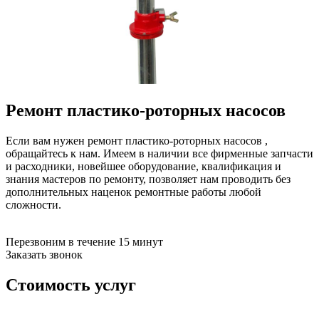
бензоножниц
бензопил
бензорезов
бензорезов
беспроводных систем мониторинга
беспроводных систем презентаций
бетоноломов
бетономешалок
Ремонт пластико-роторных насосов
безменов
биговщиков
биноклей
Если вам нужен ремонт пластико-роторных насосов ,
блендеров
обращайтесь к нам. Имеем в наличии все фирменные запчасти
блинниц
и расходники, новейшее оборудование, квалификация и
блоков автоматики насосов
знания мастеров по ремонту, позволяет нам проводить без
блоков диспетчеризации
дополнительных наценок ремонтные работы любой
блоков коммутации
сложности.
блоков охлаждения
блоков подключения
блоков управления
Перезвоним в течение 15 минут
бойлеров
Заказать звонок
бормашин
брошюраторов
Стоимость услуг
брудеров
будильников
буферных накопителей