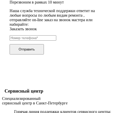
Перезвоним в рамках 10 минут
хьюмидоров
ибп
Наша служба технической поддержки ответит на
игровых приставок
любые вопросы по любым видам ремонта ,
игрушек
отправляйте on-line заказ на звонок мастера или
игрушек на радиоуправлении
набирайте:
imac
Заказать звонок
имитаторов верховой езды
инерционных массажеров
инфузионных насосов
ингаляторов
инкубаторов
Отправить
инспекционных камер, видеоскопов
инструментов для опресовки труб
интегральных усилителей
интеллектуальных блокнотов
интерактивных досок
интерактивных панелей, цифровых постеров
интерактивных дисплеев
интерактивных комплексов
интерфейсных модулей
Сервисный центр
инверторов
Специализированный
ионизаторов
сервисный центр в Санкт-Петербурге
ip телефонов
ipad
Горячая линия поддержки клиентов сервисного центра:
iphone