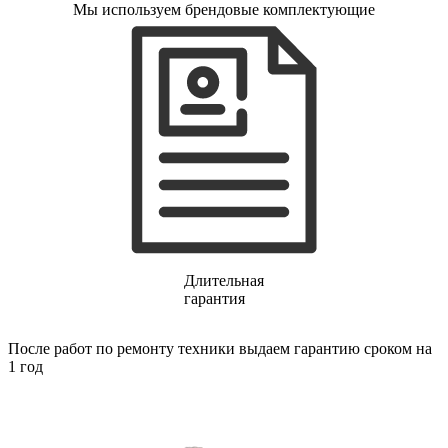
Мы используем брендовые комплектующие
газовых плит
газовой поверхности
геймпадов
генераторов
генераторов азота
генераторов дыма
генераторов льда
генераторов
гидравлических блоков питания
гидроаккумуляторов
гидроциклов
гидромассажеров
гидромодулей
гидроциклов
гигрометров
гильотинных ножей
Длительная
гироскутеров
гарантия
гладильных систем
глинтвейн-мейкеров
После работ по ремонту техники выдаем гарантию сроком на
глубинных вибраторов
1 год
гомогенизаторов
gps часов
gps навигаторов
gps трекеров
градирней