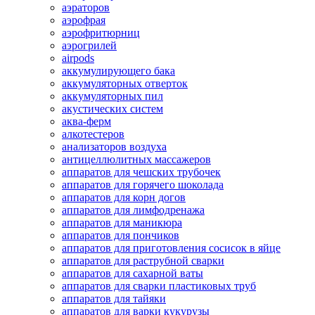
аэраторов
аэрофрая
аэрофритюрниц
аэрогрилей
airpods
аккумулирующего бака
аккумуляторных отверток
аккумуляторных пил
акустических систем
аква-ферм
алкотестеров
анализаторов воздуха
антицеллюлитных массажеров
аппаратов для чешских трубочек
аппаратов для горячего шоколада
аппаратов для корн догов
аппаратов для лимфодренажа
аппаратов для маникюра
аппаратов для пончиков
аппаратов для приготовления сосисок в яйце
аппаратов для раструбной сварки
аппаратов для сахарной ваты
аппаратов для сварки пластиковых труб
аппаратов для тайяки
аппаратов для варки кукурузы