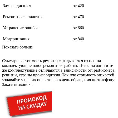
дезинфекторов банкнот
диктофон
Замена дисплея
от 420
дисковых пил
дисководов
Ремонт после залития
от 470
диспенсеров
диспенсеров для розлива напитков
Устранение ошибок
от 660
диспенсеров тарелок подогреваемый
дисплеев
дистилляторов воды
Модернизация
от 840
дизельных горелок
Показать больше
дизельных генераторов
dj станций
dji goggles
Суммарная стоимость ремонта складывается из цен на
док-станций
комплектующие плюс ремонтные работы. Цены на одни и те
документ-камер
же комплектующие отличаются в зависимости от: part-номера,
домашних кинотеатров
ревизии, страны производителя. Точную стоимость запчастей
домофонов
узнавайте у наших операторов в день обращения по телефону:
дорожек для ходьбы
Заказать звонок
.
драйкулеров
драм машин
дрелей
дрелей для алмазного бурения
дрелей-миксеров
дрелей-шуруповертов
дрелей ударных