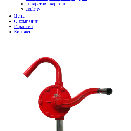
аппаратов кваркини
apple tv
apple watch
Цены
аромадиффузоров
О компании
аромастанций
Гарантии
ароматизаторов воздуха
Контакты
аудиоплееров
аудиопроцессоров
аудиосистем
аудиоусилителей
авто акустики, автомобильной акустики
авто мониторов
автохолодильников
автокондиционера
автоматики для генераторов
автоматики управления
автоматики вентустановок
автомобильных телевизоров
автомоек
автотрансформаторов
багги
бактерицидной лампы
беговых дорожек
бензобуров
бензогенераторов