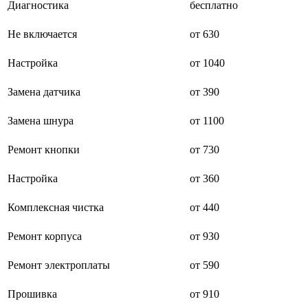
Диагностика
бесплатно
буклетмейкеров
бутербродниц
Не включается
от 630
cd проигрывателей
cd ресиверов
cd транспортов
Настройка
от 1040
чаеварок
чайников
Замена датчика
от 390
часов настенных
чебуречниц
Замена шнура
от 1100
чековых принтеров
чиллеров
дальномеров
Ремонт кнопки
от 730
дарсонвалей
датчиков качества воды
Настройка
от 360
датчиков качества воздуха
датчиков протечки
Комплексная чистка
от 440
датчиков температуры
дегидраторов
дельташлифмашин
Ремонт корпуса
от 930
депиляторов
депозитных машин
Ремонт электроплаты
от 590
держателей с беспроводной зарядкой автомобильны
дестратификаторов
Прошивка
от 910
детекторов проводки