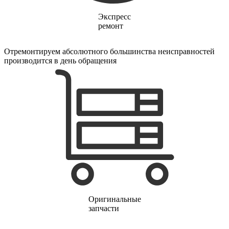
финишер-степлеров
fm тюнеров
Экспресс
фонарей
ремонт
фондю
фонокорректоров
форматно-раскроечных центров
Отремонтируем абсолютного большинства неисправностей
формовщиков
производится в день обращения
фотоаппаратов
фотоаппаратов моментальной печати
фотоэпиляторов
фотопринтеров
фотостанций
фрезеров
фрезерных станков
фритюрниц
фризеров для мороженого
фуговальных станков
гайковертов
гастрономических машин
газонных граблей с электроприводом
газонокосилки-робота
газонокосилок
Оригинальные
газонокосильных машин
запчасти
газовых горелок
газовых колонок