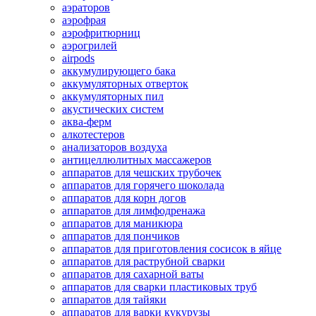
аэраторов
аэрофрая
аэрофритюрниц
аэрогрилей
airpods
аккумулирующего бака
аккумуляторных отверток
аккумуляторных пил
акустических систем
аква-ферм
алкотестеров
анализаторов воздуха
антицеллюлитных массажеров
аппаратов для чешских трубочек
аппаратов для горячего шоколада
аппаратов для корн догов
аппаратов для лимфодренажа
аппаратов для маникюра
аппаратов для пончиков
аппаратов для приготовления сосисок в яйце
аппаратов для раструбной сварки
аппаратов для сахарной ваты
аппаратов для сварки пластиковых труб
аппаратов для тайяки
аппаратов для варки кукурузы