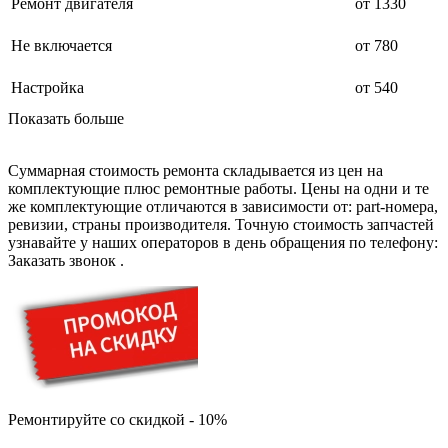
дезинфекторов банкнот
Ремонт двигателя
от 1330
диктофон
дисковых пил
Не включается
от 780
дисководов
диспенсеров
Настройка
от 540
диспенсеров для розлива напитков
диспенсеров тарелок подогреваемый
Показать больше
дисплеев
дистилляторов воды
дизельных горелок
Суммарная стоимость ремонта складывается из цен на
дизельных генераторов
комплектующие плюс ремонтные работы. Цены на одни и те
dj станций
же комплектующие отличаются в зависимости от: part-номера,
dji goggles
ревизии, страны производителя. Точную стоимость запчастей
док-станций
узнавайте у наших операторов в день обращения по телефону:
документ-камер
Заказать звонок
.
домашних кинотеатров
домофонов
дорожек для ходьбы
драйкулеров
драм машин
дрелей
дрелей для алмазного бурения
дрелей-миксеров
дрелей-шуруповертов
Ремонтируйте со скидкой - 10%
дрелей ударных