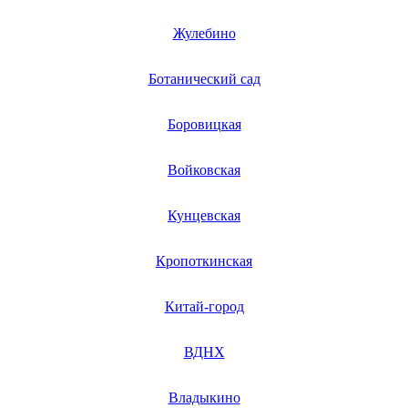
моноподов
монтажных пил
Жулебино
монтажных пистолетов
мопедов
морожениц
Ботанический сад
морозильника
мотоблоков
Боровицкая
мотобуксировщиков
мотобуров
мотоциклов
Войковская
мотодреля
мотокос
мотокос
Кунцевская
мотокультиваторов
мотопомп
мотопомп
Кропоткинская
моторов
мотоциклов
Китай-город
мотовибраторов
мукопросеивателей
мультиинструментов
ВДНХ
мультикондитеров
мультимедийных систем
мультимейкеров
Владыкино
мультимеров