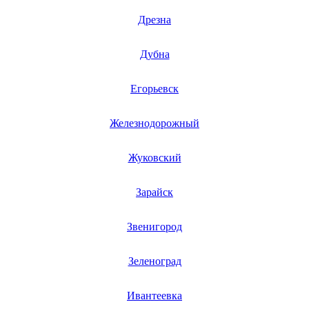
финишер-степлеров
fm тюнеров
Дрезна
фонарей
фондю
Дубна
фонокорректоров
форматно-раскроечных центров
формовщиков
Егорьевск
фотоаппаратов
фотоаппаратов моментальной печати
фотоэпиляторов
Железнодорожный
фотопринтеров
фотостанций
фрезеров
Жуковский
фрезерных станков
фритюрниц
фризеров для мороженого
Зарайск
фуговальных станков
гайковертов
Звенигород
гастрономических машин
газонных граблей с электроприводом
газонокосилки-робота
Зеленоград
газонокосилок
газонокосильных машин
газовых горелок
Ивантеевка
газовых колонок