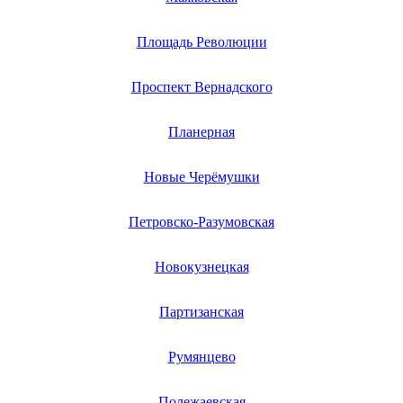
перцемолок
пил для мяса
пилы ленточной
Площадь Революции
пил по камню
пирометров
питбайков
Проспект Вернадского
питбайков
пиццамэйкеров
Планерная
планшетов
пластико-роторных насосов
пластинчатых рекуператоров
Новые Черёмушки
плазменных резчиков
плееров
плит индукционных
Петровско-Разумовская
плиткорезов
плоскошлифовальных машин
плоттеров
Новокузнецкая
пневматических конвейеров
пневмодрелей
Партизанская
пневмогайковертов
пневмоинструмента
пневмоножниц
Румянцево
пневмопистолетов
пневмошлифмашин
пневмошуруповертов
Полежаевская