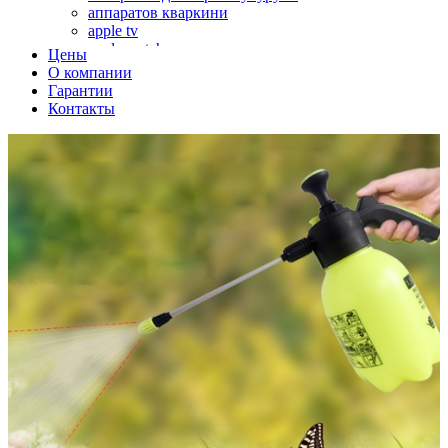
аппаратов кваркини
apple tv
apple watch
Цены
аромадиффузоров
О компании
аромастанций
Гарантии
ароматизаторов воздуха
Контакты
аудиоплееров
аудиопроцессоров
аудиосистем
аудиоусилителей
авто акустики, автомобильной акустики
авто мониторов
автохолодильников
автокондиционера
автоматики для генераторов
автоматики управления
автоматики вентустановок
автомобильных телевизоров
автомоек
автотрансформаторов
багги
бактерицидной лампы
беговых дорожек
бензобуров
бензогенераторов