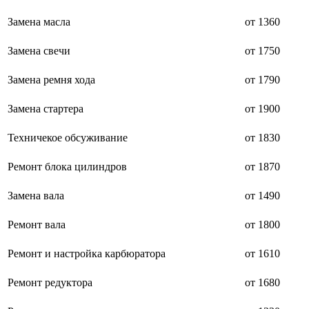
буклетмейкеров
Замена масла
от 1360
бутербродниц
cd проигрывателей
cd ресиверов
Замена свечи
от 1750
cd транспортов
чаеварок
Замена ремня хода
от 1790
чайников
часов настенных
Замена стартера
от 1900
чебуречниц
чековых принтеров
чиллеров
Техничекое обсуживание
от 1830
дальномеров
дарсонвалей
Ремонт блока цилиндров
от 1870
датчиков качества воды
датчиков качества воздуха
Замена вала
от 1490
датчиков протечки
датчиков температуры
дегидраторов
Ремонт вала
от 1800
дельташлифмашин
депиляторов
Ремонт и настройка карбюратора
от 1610
депозитных машин
держателей с беспроводной зарядкой автомобильны
Ремонт редуктора
от 1680
дестратификаторов
детекторов проводки