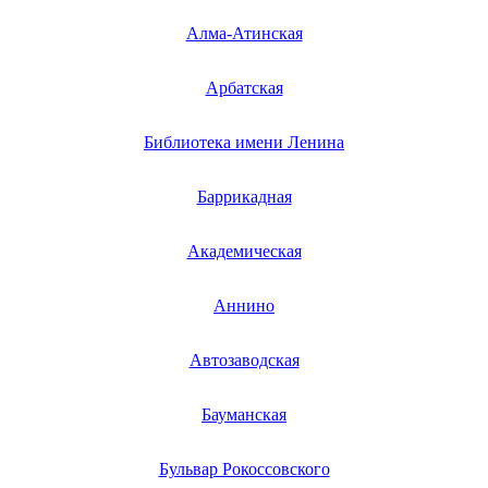
манометров
маринаторов
Алма-Атинская
мармитов
маршрутизаторов
машин для чистки обуви
Арбатская
машин для формирования пасты
машин для очистки пластинок
Библиотека имени Ленина
машинок для стрижки волос
машинок для удаления катышек
масок от храпа
Баррикадная
маслобоек
маслопрессов
массажеров
Академическая
массажеров для глаз
массажеров для головы
массажеров для ног
Аннино
массажеров для шеи
массажеров для спины
Автозаводская
массажеров для спины и шеи
массажеров для суставов
массажеров для тела
Бауманская
массажной кровати
массажных накидок
массажных подушек
Бульвар Рокоссовского
массажных ванн