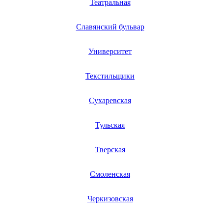
Театральная
ресиверов
ретрансляторов
рисоварок
Славянский бульвар
ритм-машин
ризографов
робота для чистки бассейнов
Университет
робот плоттеров
робот полотеров
Текстильщики
робот-пылесосов
робот-стеклоочистителей
ротационных кипятильников
Сухаревская
роторных машин
ручных массажеров
сабельных пил
Тульская
сабвуферов
садовых измельчителей
садовых пылесосв
Тверская
садовых пылесосов
садовых тракторов
Смоленская
самоваров
сатинировальных машин
саун для лица
Черкизовская
саундбаров
счетчиков банкнот
счетчиков электроэнергии