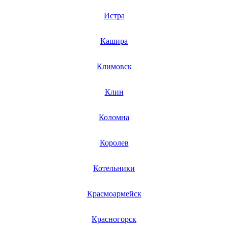
газовых плит
газовой поверхности
Истра
геймпадов
генераторов
Кашира
генераторов азота
генераторов дыма
генераторов льда
Климовск
генераторов
гидравлических блоков питания
гидроаккумуляторов
Клин
гидроциклов
гидромассажеров
гидромодулей
Коломна
гидроциклов
гигрометров
гильотинных ножей
Королев
гироскутеров
гладильных систем
Котельники
глинтвейн-мейкеров
глубинных вибраторов
гомогенизаторов
Красмоармейск
gps часов
gps навигаторов
gps трекеров
Красногорск
градирней