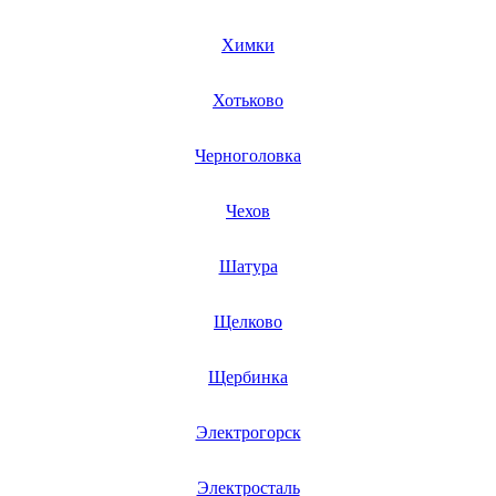
компрессоров автомобильных
компрессоров масляных
компрессорно-конденсаторных блоков
Химки
компрессорных ингаляторов
компьютеров для майнинга
Хотьково
компьютеров (процессоров, системных блоков)
компьютерной акустики
компьютерных гарнитур
Черноголовка
кондиционеров
конференц камер
конференц-систем
Чехов
конференц телефонов
контакторов
контроллеров
Шатура
конвекторов
конвекционных печей
конвертеров
Щелково
копировально-фрезерных станков
коробкошвейных машин
Щербинка
косильной деки
котлов пищеварочных
котломоечных машин
Электрогорск
ковромоечных машин
кранов нагрева
краскопультов
Электросталь