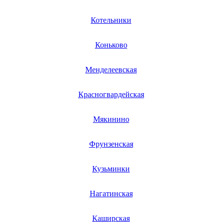
настольных часов
настольных компьютеров
Котельники
наушников от храпа
наушников
негатоскопов
Коньково
нейлеров
неттопов
Менделеевская
нивелиров лазерных
низкотемпературного морозильника
ночников
Красногвардейская
ноутбуков
ножей электрических
объективов
Мякинино
обогревателей
обрезчиков углов
очищающих щеток
Фрунзенская
очистителей воздуха
очков с акустикой
Кузьминки
очков виртуальной реальности
одноступенчатых насосов
охладителей
Нагатинская
охладителей бокалов
охладителей бутылок
охлаждаемых столов
Каширская