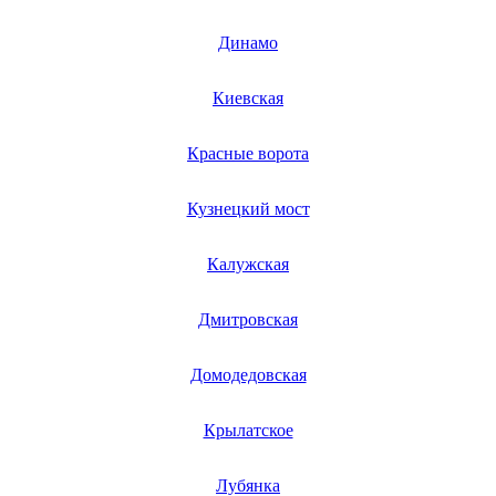
мультиметров
мультипечей
Динамо
мультирезок
мультиварок
музыкальных стримеров
Киевская
музыкальных центров
мясорубок
Красные ворота
мясорыхлителей
мышей
напольной акустики
Кузнецкий мост
напольных весов
нарезчиков бумаг
нарезчиков швов
Калужская
нарезчиков визиток
наручных часов
наружных блоков кондиционера
Дмитровская
насосов
насосов для бассена
Домодедовская
насосов для гидромассажа
насосов для водных аттракционов
насосов-измельчителей
Крылатское
насосов рутса
насосов высокого давления
насосных станций, станций поддержания давления
Лубянка