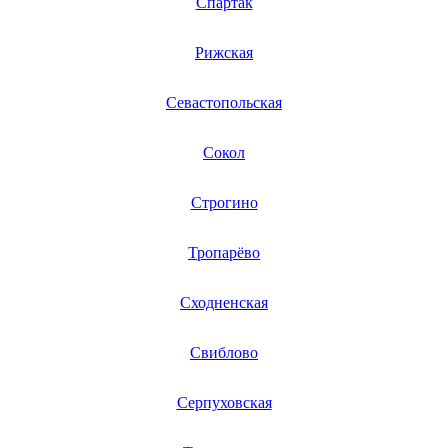
Спартак
пультов ду для фототехники
пультов коммутации и управления
пурифайеров
Рижская
пускателей
пуско-зарядных устройств
пусковых устройств
Севастопольская
пузырьковых генераторов
пылесосов
Сокол
пылесосо-парогенераторов
рабочих станций
радар-детекторов
Строгино
радионяней
радиоприемников
радиосистем
Тропарёво
радиостанций
радиотелефонов
раклетниц
Сходненская
распиловочных станков
распошивальных машин
Свиблово
раций
раздатчиков воды
регуляторов напряжения
Серпуховская
рейсмусовых станков
рекордеров
рельсорезов