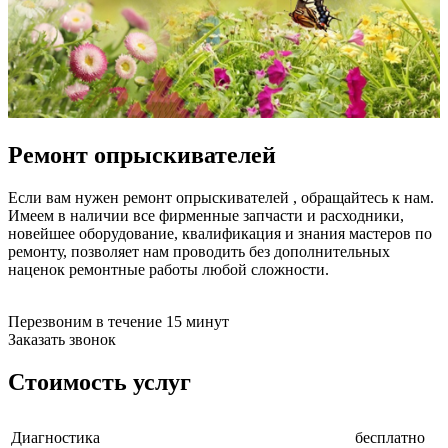
бензоножниц
бензопил
бензорезов
бензорезов
беспроводных систем мониторинга
беспроводных систем презентаций
бетоноломов
бетономешалок
Ремонт опрыскивателей
безменов
биговщиков
биноклей
Если вам нужен ремонт опрыскивателей , обращайтесь к нам.
блендеров
Имеем в наличии все фирменные запчасти и расходники,
блинниц
новейшее оборудование, квалификация и знания мастеров по
блоков автоматики насосов
ремонту, позволяет нам проводить без дополнительных
блоков диспетчеризации
наценок ремонтные работы любой сложности.
блоков коммутации
блоков охлаждения
блоков подключения
Перезвоним в течение 15 минут
блоков управления
Заказать звонок
бойлеров
бормашин
Стоимость услуг
брошюраторов
брудеров
будильников
Диагностика
бесплатно
буферных накопителей