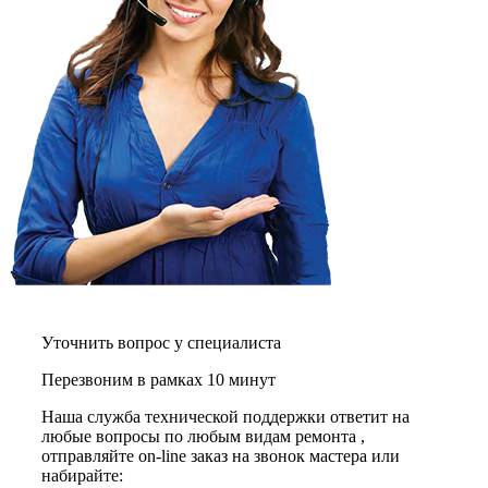
графических планшетов
граниторов
граверов
гребных тренажеров
грелок
грелок для ног
грелок для спины и шеи
греющих кабелей
грилей
грилей для кур
грилей для шаурмы
громкоговорителей
гвоздезабивных пистолетов
hd камер
hd-медиаплееров
hi-fi
хлебопечек
Уточнить вопрос у специалиста
хлеборезок
холодильников
Перезвоним в рамках 10 минут
холодильников для молока
холодильных шкафов
Наша служба технической поддержки ответит на
homepod
любые вопросы по любым видам ремонта ,
хот-дог мейкеров
отправляйте on-line заказ на звонок мастера или
хотдогниц
набирайте:
хромбуков