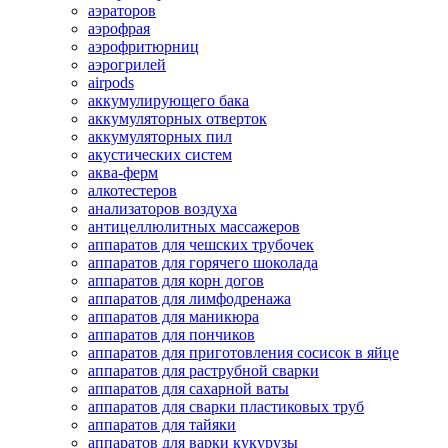
аэраторов
аэрофрая
аэрофритюрниц
аэрогрилей
airpods
аккумулирующего бака
аккумуляторных отверток
аккумуляторных пил
акустических систем
аква-ферм
алкотестеров
анализаторов воздуха
антицеллюлитных массажеров
аппаратов для чешских трубочек
аппаратов для горячего шоколада
аппаратов для корн догов
аппаратов для лимфодренажа
аппаратов для маникюра
аппаратов для пончиков
аппаратов для приготовления сосисок в яйце
аппаратов для раструбной сварки
аппаратов для сахарной ваты
аппаратов для сварки пластиковых труб
аппаратов для тайяки
аппаратов для варки кукурузы