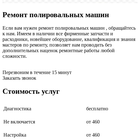
бензоножниц
бензопил
Ремонт полировальных машин
бензорезов
бензорезов
беспроводных систем мониторинга
Если вам нужен ремонт полировальных машин , обращайтесь
беспроводных систем презентаций
к нам. Имеем в наличии все фирменные запчасти и
бетоноломов
расходники, новейшее оборудование, квалификация и знания
бетономешалок
мастеров по ремонту, позволяет нам проводить без
безменов
дополнительных наценок ремонтные работы любой
биговщиков
сложности.
биноклей
блендеров
блинниц
Перезвоним в течение 15 минут
блоков автоматики насосов
Заказать звонок
блоков диспетчеризации
блоков коммутации
Стоимость услуг
блоков охлаждения
блоков подключения
блоков управления
Диагностика
бесплатно
бойлеров
бормашин
Не включается
от 460
брошюраторов
брудеров
будильников
Настройка
от 460
буферных накопителей