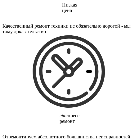
электропростыней
Низкая
электрорезов
цена
электрорубаноков
электросамокатов
электрощеток
Качественный ремонт техники не обязательно дорогой - мы
электрощитов
тому доказательство
электрошвабер
электросковороды
электротельферов
электротермосов
электровелосипедов
электровеников
эллиптических тренажеров
эндоскопов
эпиляторов
факса
фальцовщиков
фанкойлов
фаршемешалок
фекальных насосов
фенов
Экспресс
фенов настенных
ремонт
фен-щеток
ферментаторов
финишер-брошюровщиков
Отремонтируем абсолютного большинства неисправностей