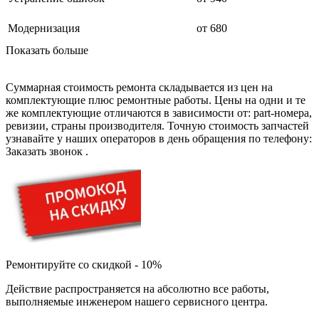
дезинфекторов банкнот
диктофон
дисковых пил
Модернизация
от 680
дисководов
Показать больше
диспенсеров
диспенсеров для розлива напитков
диспенсеров тарелок подогреваемый
Суммарная стоимость ремонта складывается из цен на
дисплеев
комплектующие плюс ремонтные работы. Цены на одни и те
дистилляторов воды
же комплектующие отличаются в зависимости от: part-номера,
дизельных горелок
ревизии, страны производителя. Точную стоимость запчастей
дизельных генераторов
узнавайте у наших операторов в день обращения по телефону:
dj станций
Заказать звонок
.
dji goggles
док-станций
документ-камер
домашних кинотеатров
домофонов
дорожек для ходьбы
драйкулеров
драм машин
дрелей
Ремонтируйте со скидкой - 10%
дрелей для алмазного бурения
дрелей-миксеров
Действие распространяется на абсолютно все работы,
дрелей-шуруповертов
выполняемые инженером нашего сервисного центра.
дрелей ударных