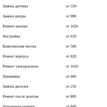
буклетмейкеров
Замена датчика
от 550
бутербродниц
cd проигрывателей
Замена шнура
от 990
cd ресиверов
cd транспортов
чаеварок
Ремонт кнопки
от 1020
чайников
часов настенных
Настройка
от 610
чебуречниц
чековых принтеров
Комплексная чистка
от 500
чиллеров
дальномеров
дарсонвалей
Ремонт корпуса
от 820
датчиков качества воды
датчиков качества воздуха
Ремонт электроплаты
от 1010
датчиков протечки
датчиков температуры
Прошивка
от 460
дегидраторов
дельташлифмашин
депиляторов
Замена дисплея
от 250
депозитных машин
держателей с беспроводной зарядкой автомобильны
Ремонт после залития
от 800
дестратификаторов
детекторов проводки
Устранение ошибок
от 940