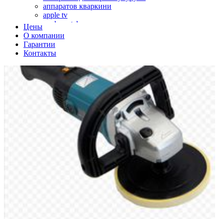
аппаратов кваркини
apple tv
apple watch
Цены
аромадиффузоров
О компании
аромастанций
Гарантии
ароматизаторов воздуха
Контакты
аудиоплееров
аудиопроцессоров
аудиосистем
аудиоусилителей
авто акустики, автомобильной акустики
авто мониторов
автохолодильников
автокондиционера
автоматики для генераторов
автоматики управления
автоматики вентустановок
автомобильных телевизоров
автомоек
автотрансформаторов
багги
бактерицидной лампы
беговых дорожек
бензобуров
бензогенераторов