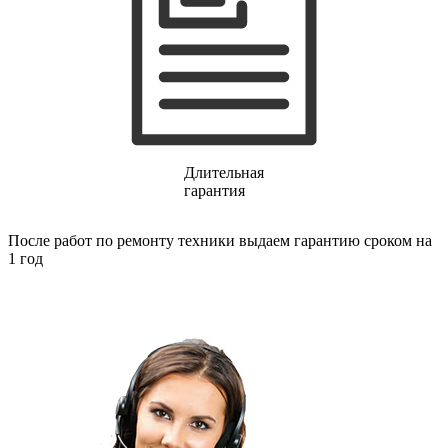
газовых плит
газовой поверхности
геймпадов
генераторов
генераторов азота
генераторов дыма
генераторов льда
генераторов
гидравлических блоков питания
гидроаккумуляторов
Длительная
гидроциклов
гарантия
гидромассажеров
гидромодулей
После работ по ремонту техники выдаем гарантию сроком на
гидроциклов
1 год
гигрометров
гильотинных ножей
гироскутеров
гладильных систем
глинтвейн-мейкеров
глубинных вибраторов
гомогенизаторов
gps часов
gps навигаторов
gps трекеров
градирней