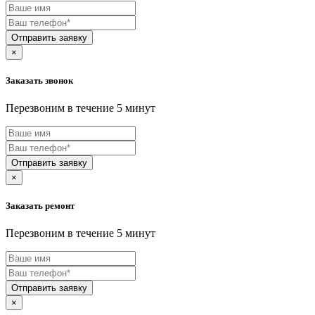
криогенных насосов
Atlant
кромкооблицовочных станков
Atmung
кромочных фрезеров
Audio-Technica
Отправить заявку
кроссовых мотоциклов
Aurora
×
крышкоделательных аппаратов
AUX
кухонных машин
Avantis
кухонных плит
Заказать звонок
AVEL
кухонных систем
AVEX
кухонных весов
Перезвоним в течение 5 минут
AVQ
кухонных блоков
AXIOMA
кулеров для воды
BAJAJ
культиваторов
BALLU
купюроприемников
Отправить заявку
Baltmotors
курвиметров
BAMIX
×
кустореза
Bang-olufsen
куттера
BARAZZA
квадроциклов
Заказать ремонт
Barco
квадрокоптеров
BAUKNECHT
кварцевый генератор
Перезвоним в течение 5 минут
BauMaster
лабораторных блоков
BAUMATIC
ламинаторов
BAXI
ламинаторов карт
BB-MOBILE
ламп для проектора
Отправить заявку
BBK
лазерных записывающих устройств
BCS
×
лазерных уровеней