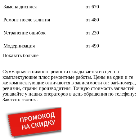
дезинфекторов банкнот
диктофон
Замена дисплея
от 670
дисковых пил
дисководов
Ремонт после залития
от 480
диспенсеров
диспенсеров для розлива напитков
Устранение ошибок
от 230
диспенсеров тарелок подогреваемый
дисплеев
дистилляторов воды
Модернизация
от 490
дизельных горелок
Показать больше
дизельных генераторов
dj станций
dji goggles
Суммарная стоимость ремонта складывается из цен на
док-станций
комплектующие плюс ремонтные работы. Цены на одни и те
документ-камер
же комплектующие отличаются в зависимости от: part-номера,
домашних кинотеатров
ревизии, страны производителя. Точную стоимость запчастей
домофонов
узнавайте у наших операторов в день обращения по телефону:
дорожек для ходьбы
Заказать звонок
.
драйкулеров
драм машин
дрелей
дрелей для алмазного бурения
дрелей-миксеров
дрелей-шуруповертов
дрелей ударных