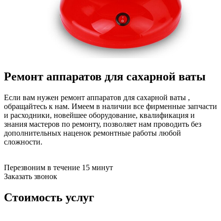
бензоножниц
бензопил
бензорезов
бензорезов
беспроводных систем мониторинга
беспроводных систем презентаций
бетоноломов
бетономешалок
Ремонт аппаратов для сахарной ваты
безменов
биговщиков
биноклей
Если вам нужен ремонт аппаратов для сахарной ваты ,
блендеров
обращайтесь к нам. Имеем в наличии все фирменные запчасти
блинниц
и расходники, новейшее оборудование, квалификация и
блоков автоматики насосов
знания мастеров по ремонту, позволяет нам проводить без
блоков диспетчеризации
дополнительных наценок ремонтные работы любой
блоков коммутации
сложности.
блоков охлаждения
блоков подключения
блоков управления
Перезвоним в течение 15 минут
бойлеров
Заказать звонок
бормашин
брошюраторов
Стоимость услуг
брудеров
будильников
буферных накопителей