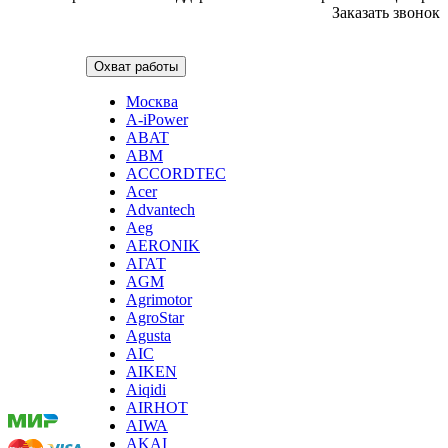
Заказать звонок
ирригаторов
измельчителей бытовых
измельчителей льда, льдодробителей
Охват работы
измельчителей отходов пищи
измельчителей садового мусора
Москва
измерителей влажности древесины
A-iPower
измерительных клещей
ABAT
извещателей охранных
ABM
извещателей пожарных
ACCORDTEC
йогуртниц
Acer
кабин для курения
Advantech
каландра
Aeg
камер видеонаблюдения, камер заднего вида
AERONIK
камнерезных станков
АГАТ
канализационных установок
AGM
канатной машины
Agrimotor
капучинаторов (вспенивателей для молока, пеновзб
AgroStar
карманных проекторов
Agusta
картофелечисток
Мы
AIC
кассовой техники
принимаем
AIKEN
казанов индукционных
оплату:
Aiqidi
кегераторов
AIRHOT
кексниц
AIWA
кипятильников
AKAI