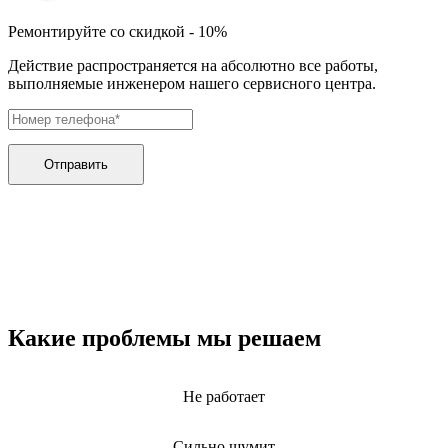
дренажных насосов
дробильных установок
Ремонтируйте со скидкой - 10%
дровоколов
дровоколов
Действие распространяется на абсолютно все работы,
духового шкафа
выполняемые инженером нашего сервисного центра.
дупликаторов
dvd и blue-ray плееров
двигателей бензиновых
двигателей дизельных
двигателей для алмазного бурения
Отправить
двигателей горелки
двигателей садовой техники
двигателей
эхолотов
экшн камер
экстракторов питательных веществ
экстракторных машин
эксцентриковых шлифовальных машин
эквалайзеров
Какие проблемы мы решаем
электрических банных печей
электрических лебедок
электрических ловушек насекомых
Не работает
электрических медицинских кроватей
электрических пилок
электрический плит
Сильно шумит