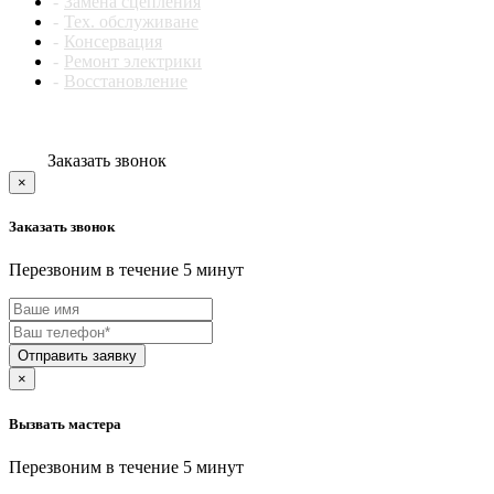
Замена сцепления
компрессоров автомобильных
AQUA WELL
Тех. обслуживане
компрессоров масляных
AQUA WORK
Консервация
компрессорно-конденсаторных блоков
Aquario
Ремонт электрики
компрессорных ингаляторов
AQUARIUS
Восстановление
компьютеров для майнинга
AQUAVERSO
компьютеров (процессоров, системных блоков)
AQUAVIEW
компьютерной акустики
AQUAVISION
компьютерных гарнитур
ARCHOS
Заказать звонок
кондиционеров
Arctic Cat
конференц камер
×
ARDIN
конференц-систем
Ardo
конференц телефонов
Заказать звонок
Ariens
контакторов
ARIETE
контроллеров
Перезвоним в течение 5 минут
Armed
конвекторов
ARNICA
конвекционных печей
ARTEL
конвертеров
ARZUM
копировально-фрезерных станков
ASANO
Отправить заявку
коробкошвейных машин
ASCASO
косильной деки
×
ASCOLI
котлов пищеварочных
Asko
котломоечных машин
Вызвать мастера
Astell kern
ковромоечных машин
Asus
кранов нагрева
Перезвоним в течение 5 минут
ATAKI
краскопультов
ATESY