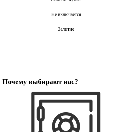
электрических щеток
электрических зубных щеток
электрических газонокосилок
Не включается
электрического канального нагревателя
электрических опрыскивателей
электрических стеклоочистителей
Залитие
электрических тестеров
электрических водных насосов
электробритв
электрогенераторов
электрогитар
электрокаминов
электрокастрюлей
электрокоптильни
электроматрасов
Почему выбирают нас?
электронапильников
электронных книг
электронных беруш
электронных испарителей
электронных переводчиков
электроножниц
электроножовок
электроодеял
электропил
электроприводов для рулонной шторы