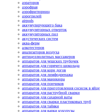
аэраторов
аэрофрая
аэрофритюрниц
аэрогрилей
airpods
аккумулирующего бака
аккумуляторных отверток
аккумуляторных пил
акустических систем
аква-ферм
алкотестеров
анализаторов воздуха
антицеллюлитных массажеров
аппаратов для чешских трубочек
аппаратов для горячего шоколада
аппаратов для корн догов
аппаратов для лимфодренажа
аппаратов для маникюра
аппаратов для пончиков
аппаратов для приготовления сосисок в яйце
аппаратов для раструбной сварки
аппаратов для сахарной ваты
аппаратов для сварки пластиковых труб
аппаратов для тайяки
аппаратов для варки кукурузы