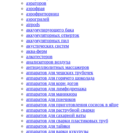
аэраторов
аэрофрая
аэрофритюрниц
аэрогрилей
airpods
аккумулирующего бака
аккумуляторных отверток
аккумуляторных пил
акустических систем
аква-ферм
алкотестеров
анализаторов воздуха
антицеллюлитных массажеров
аппаратов для чешских трубочек
аппаратов для горячего шоколада
аппаратов для корн догов
аппаратов для лимфодренажа
аппаратов для маникюра
аппаратов для пончиков
аппаратов для приготовления сосисок в яйце
аппаратов для раструбной сварки
аппаратов для сахарной ваты
аппаратов для сварки пластиковых труб
аппаратов для тайяки
аппаратов для варки кукурузы