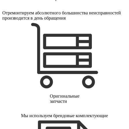
электропростыней
электрорезов
электрорубаноков
Отремонтируем абсолютного большинства неисправностей
электросамокатов
производится в день обращения
электрощеток
электрощитов
электрошвабер
электросковороды
электротельферов
электротермосов
электровелосипедов
электровеников
эллиптических тренажеров
эндоскопов
эпиляторов
факса
фальцовщиков
фанкойлов
фаршемешалок
Оригинальные
фекальных насосов
запчасти
фенов
фенов настенных
Мы используем брендовые комплектующие
фен-щеток
ферментаторов
финишер-брошюровщиков