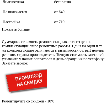
Диагностика
бесплатно
буклетмейкеров
бутербродниц
Не включается
от 640
cd проигрывателей
cd ресиверов
cd транспортов
Настройка
от 710
чаеварок
Показать больше
чайников
часов настенных
чебуречниц
Суммарная стоимость ремонта складывается из цен на
чековых принтеров
комплектующие плюс ремонтные работы. Цены на одни и те
чиллеров
же комплектующие отличаются в зависимости от: part-номера,
дальномеров
ревизии, страны производителя. Точную стоимость запчастей
дарсонвалей
узнавайте у наших операторов в день обращения по телефону:
датчиков качества воды
Заказать звонок
.
датчиков качества воздуха
датчиков протечки
датчиков температуры
дегидраторов
дельташлифмашин
депиляторов
депозитных машин
держателей с беспроводной зарядкой автомобильны
дестратификаторов
Ремонтируйте со скидкой - 10%
детекторов проводки