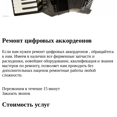
бензоножниц
бензопил
бензорезов
бензорезов
беспроводных систем мониторинга
беспроводных систем презентаций
бетоноломов
бетономешалок
Ремонт цифровых аккордеонов
безменов
биговщиков
биноклей
Если вам нужен ремонт цифровых аккордеонов , обращайтесь
блендеров
к нам. Имеем в наличии все фирменные запчасти и
блинниц
расходники, новейшее оборудование, квалификация и знания
блоков автоматики насосов
мастеров по ремонту, позволяет нам проводить без
блоков диспетчеризации
дополнительных наценок ремонтные работы любой
блоков коммутации
сложности.
блоков охлаждения
блоков подключения
блоков управления
Перезвоним в течение 15 минут
бойлеров
Заказать звонок
бормашин
брошюраторов
Стоимость услуг
брудеров
будильников
буферных накопителей