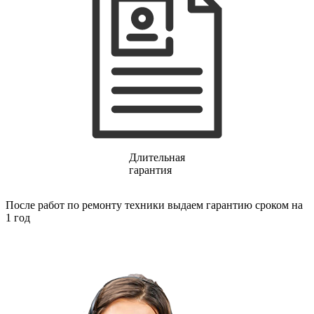
финишер-степлеров
fm тюнеров
фонарей
фондю
фонокорректоров
форматно-раскроечных центров
формовщиков
фотоаппаратов
фотоаппаратов моментальной печати
фотоэпиляторов
фотопринтеров
фотостанций
фрезеров
Длительная
фрезерных станков
гарантия
фритюрниц
фризеров для мороженого
После работ по ремонту техники выдаем гарантию сроком на
фуговальных станков
1 год
гайковертов
гастрономических машин
газонных граблей с электроприводом
газонокосилки-робота
газонокосилок
газонокосильных машин
газовых горелок
газовых колонок