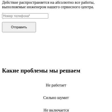
дезинфекторов банкнот
Действие распространяется на абсолютно все работы,
диктофон
выполняемые инженером нашего сервисного центра.
дисковых пил
дисководов
диспенсеров
диспенсеров для розлива напитков
диспенсеров тарелок подогреваемый
Отправить
дисплеев
дистилляторов воды
дизельных горелок
дизельных генераторов
dj станций
dji goggles
док-станций
документ-камер
домашних кинотеатров
Какие проблемы мы решаем
домофонов
дорожек для ходьбы
драйкулеров
Не работает
драм машин
дрелей
дрелей для алмазного бурения
Сильно шумит
дрелей-миксеров
дрелей-шуруповертов
дрелей ударных
Не включается