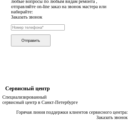
любые вопросы по любым видам ремонта ,
графических планшетов
отправляйте on-line заказ на звонок мастера или
граниторов
набирайте:
граверов
Заказать звонок
гребных тренажеров
грелок
грелок для ног
грелок для спины и шеи
греющих кабелей
Отправить
грилей
грилей для кур
грилей для шаурмы
громкоговорителей
гвоздезабивных пистолетов
hd камер
hd-медиаплееров
hi-fi
хлебопечек
Сервисный центр
хлеборезок
Специализированный
холодильников
сервисный центр в Санкт-Петербурге
холодильников для молока
холодильных шкафов
Горячая линия поддержки клиентов сервисного центра:
homepod
Заказать звонок
хот-дог мейкеров
хотдогниц
хромбуков