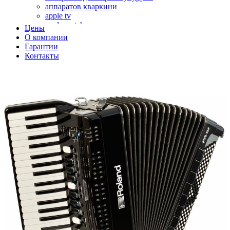
аппаратов кваркини
apple tv
apple watch
Цены
аромадиффузоров
О компании
аромастанций
Гарантии
ароматизаторов воздуха
Контакты
аудиоплееров
аудиопроцессоров
аудиосистем
аудиоусилителей
авто акустики, автомобильной акустики
авто мониторов
автохолодильников
автокондиционера
автоматики для генераторов
автоматики управления
автоматики вентустановок
автомобильных телевизоров
автомоек
автотрансформаторов
багги
бактерицидной лампы
беговых дорожек
бензобуров
бензогенераторов