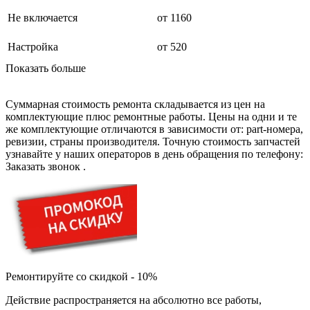
буклетмейкеров
Не включается
от 1160
бутербродниц
cd проигрывателей
Настройка
от 520
cd ресиверов
cd транспортов
Показать больше
чаеварок
чайников
часов настенных
Суммарная стоимость ремонта складывается из цен на
чебуречниц
комплектующие плюс ремонтные работы. Цены на одни и те
чековых принтеров
же комплектующие отличаются в зависимости от: part-номера,
чиллеров
ревизии, страны производителя. Точную стоимость запчастей
дальномеров
узнавайте у наших операторов в день обращения по телефону:
дарсонвалей
Заказать звонок
.
датчиков качества воды
датчиков качества воздуха
датчиков протечки
датчиков температуры
дегидраторов
дельташлифмашин
депиляторов
депозитных машин
держателей с беспроводной зарядкой автомобильны
Ремонтируйте со скидкой - 10%
дестратификаторов
детекторов проводки
Действие распространяется на абсолютно все работы,