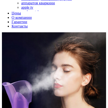
аппаратов кваркини
apple tv
apple watch
Цены
аромадиффузоров
О компании
аромастанций
Гарантии
ароматизаторов воздуха
Контакты
аудиоплееров
аудиопроцессоров
аудиосистем
аудиоусилителей
авто акустики, автомобильной акустики
авто мониторов
автохолодильников
автокондиционера
автоматики для генераторов
автоматики управления
автоматики вентустановок
автомобильных телевизоров
автомоек
автотрансформаторов
багги
бактерицидной лампы
беговых дорожек
бензобуров
бензогенераторов