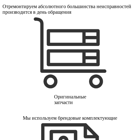
электропростыней
Отремонтируем абсолютного большинства неисправностей
электрорезов
производится в день обращения
электрорубаноков
электросамокатов
электрощеток
электрощитов
электрошвабер
электросковороды
электротельферов
электротермосов
электровелосипедов
электровеников
эллиптических тренажеров
эндоскопов
эпиляторов
факса
фальцовщиков
Оригинальные
фанкойлов
запчасти
фаршемешалок
фекальных насосов
фенов
Мы используем брендовые комплектующие
фенов настенных
фен-щеток
ферментаторов
финишер-брошюровщиков