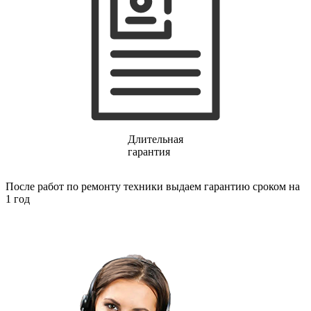
финишер-степлеров
fm тюнеров
фонарей
фондю
фонокорректоров
форматно-раскроечных центров
формовщиков
фотоаппаратов
фотоаппаратов моментальной печати
фотоэпиляторов
фотопринтеров
Длительная
фотостанций
гарантия
фрезеров
фрезерных станков
фритюрниц
После работ по ремонту техники выдаем гарантию сроком на
фризеров для мороженого
1 год
фуговальных станков
гайковертов
гастрономических машин
газонных граблей с электроприводом
газонокосилки-робота
газонокосилок
газонокосильных машин
газовых горелок
газовых колонок