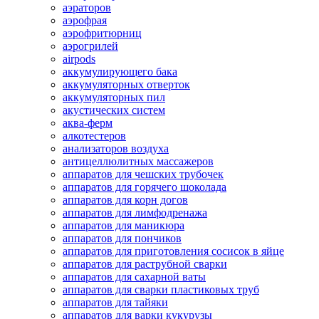
аэраторов
аэрофрая
аэрофритюрниц
аэрогрилей
airpods
аккумулирующего бака
аккумуляторных отверток
аккумуляторных пил
акустических систем
аква-ферм
алкотестеров
анализаторов воздуха
антицеллюлитных массажеров
аппаратов для чешских трубочек
аппаратов для горячего шоколада
аппаратов для корн догов
аппаратов для лимфодренажа
аппаратов для маникюра
аппаратов для пончиков
аппаратов для приготовления сосисок в яйце
аппаратов для раструбной сварки
аппаратов для сахарной ваты
аппаратов для сварки пластиковых труб
аппаратов для тайяки
аппаратов для варки кукурузы