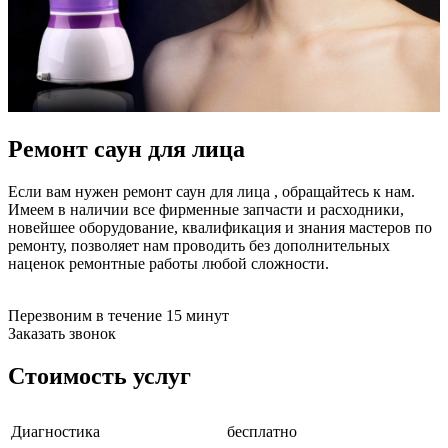
бензоножниц
бензопил
бензорезов
бензорезов
беспроводных систем мониторинга
беспроводных систем презентаций
бетоноломов
бетономешалок
Ремонт саун для лица
безменов
биговщиков
Если вам нужен ремонт саун для лица , обращайтесь к нам.
биноклей
Имеем в наличии все фирменные запчасти и расходники,
блендеров
новейшее оборудование, квалификация и знания мастеров по
блинниц
ремонту, позволяет нам проводить без дополнительных
блоков автоматики насосов
наценок ремонтные работы любой сложности.
блоков диспетчеризации
блоков коммутации
блоков охлаждения
Перезвоним в течение 15 минут
блоков подключения
Заказать звонок
блоков управления
бойлеров
Стоимость услуг
бормашин
брошюраторов
брудеров
будильников
Диагностика
бесплатно
буферных накопителей