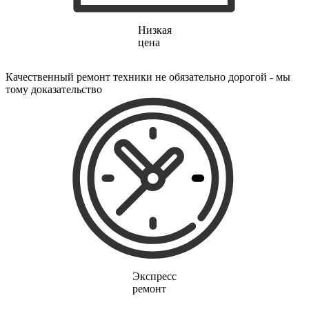
электрических щеток
электрических зубных щеток
электрических газонокосилок
Низкая
электрического канального нагревателя
цена
электрических опрыскивателей
электрических стеклоочистителей
Качественный ремонт техники не обязательно дорогой - мы
электрических тестеров
тому доказательство
электрических водных насосов
электробритв
электрогенераторов
электрогитар
электрокаминов
электрокастрюлей
электрокоптильни
электроматрасов
электронапильников
электронных книг
электронных беруш
электронных испарителей
электронных переводчиков
электроножниц
электроножовок
электроодеял
Экспресс
электропил
ремонт
электроприводов для рулонной шторы